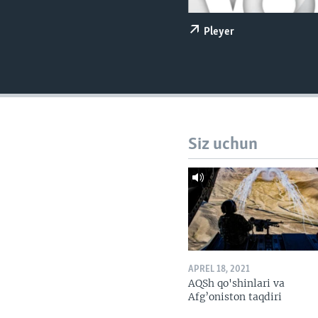
VIDEO
ODNOKLASSNIKI
XABARLAR SURATLARDA
TELEGRAM
Pleyer
TWITTER
SOUNDCLOUD
Siz uchun
APREL 18, 2021
AQSh qo'shinlari va
Afg’oniston taqdiri