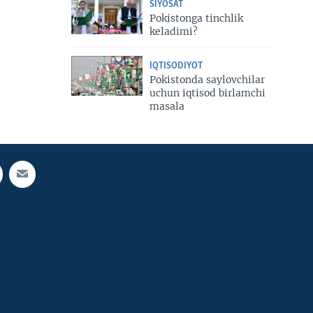
SIYOSAT
Pokistonga tinchlik
keladimi?
IQTISODIYOT
Pokistonda saylovchilar
uchun iqtisod birlamchi
masala