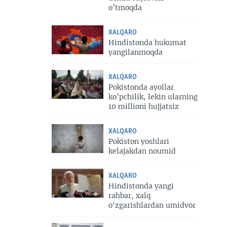
o’tmoqda
XALQARO
Hindistonda hukumat
yangilanmoqda
XALQARO
Pokistonda ayollar
ko’pchilik, lekin ularning
10 millioni hujjatsiz
XALQARO
Pokiston yoshlari
kelajakdan noumid
XALQARO
Hindistonda yangi
rahbar, xalq
o'zgarishlardan umidvor