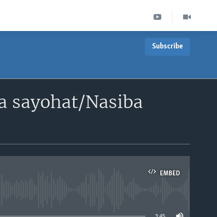
Subscribe
a sayohat/Nasiba
EMBED
able
3:45