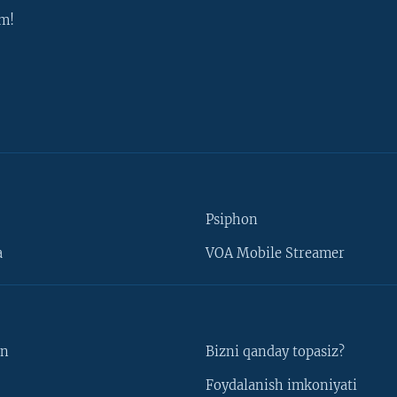
m!
Psiphon
a
VOA Mobile Streamer
un
Bizni qanday topasiz?
Foydalanish imkoniyati