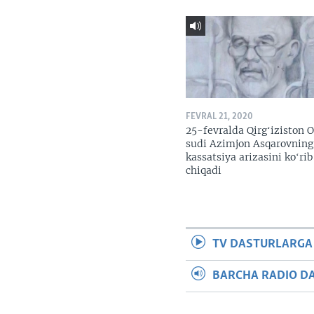
FEVRAL 21, 2020
25-fevralda Qirgʻiziston O
sudi Azimjon Asqarovning
kassatsiya arizasini koʻrib
chiqadi
TV DASTURLARGA
BARCHA RADIO D