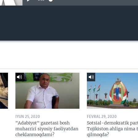
IYUN 25, 2020
FEVRAL 29, 2020
"Adabiyot" gazetasi bosh
Sotsial-demokratik par
muharriri siyosiy faoliyatdan
Tojikiston ahliga nima t
cheklanmoqdami?
qilmoqda?