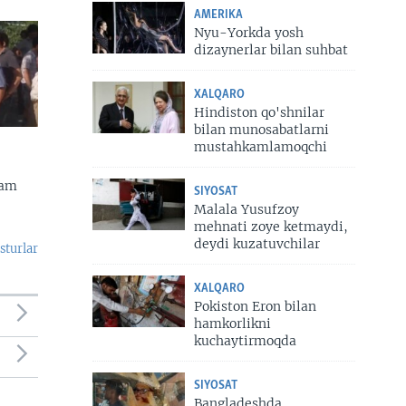
AMERIKA
Nyu-Yorkda yosh
dizaynerlar bilan suhbat
XALQARO
Hindiston qo'shnilar
bilan munosabatlarni
mustahkamlamoqchi
dam
SIYOSAT
Malala Yusufzoy
mehnati zoye ketmaydi,
deydi kuzatuvchilar
sturlar
XALQARO
Pokiston Eron bilan
hamkorlikni
kuchaytirmoqda
SIYOSAT
Bangladeshda