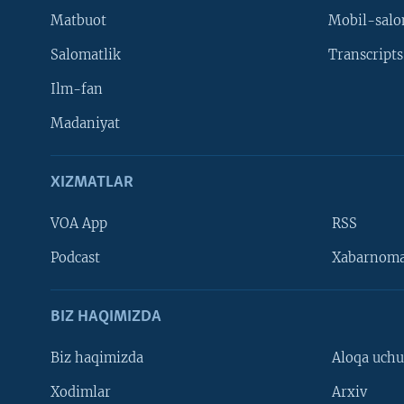
Matbuot
Mobil-salo
Salomatlik
Transcripts
Ilm-fan
Madaniyat
XIZMATLAR
VOA App
RSS
Learning English
Podcast
Xabarnom
BIZ HAQIMIZDA
Biz haqimizda
Aloqa uch
Xodimlar
Arxiv
VOA