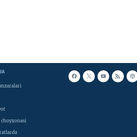
IA
nzaralari
yot
 choyxonasi
ratlarda