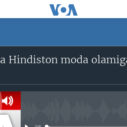
SUBSCRIBE
va Hindiston moda olamig
Obuna bo'ling
No media source currently avail
0:00