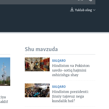
Yuklab oling
EMBED
Shu mavzuda
XALQARO
Hindiston va Pokiston
savdo-sotiq hajmini
oshirishga shay
XALQARO
Hindiston prezidenti:
Jinsiy tajovuz nega
tiya
kundalik hol?
aklif