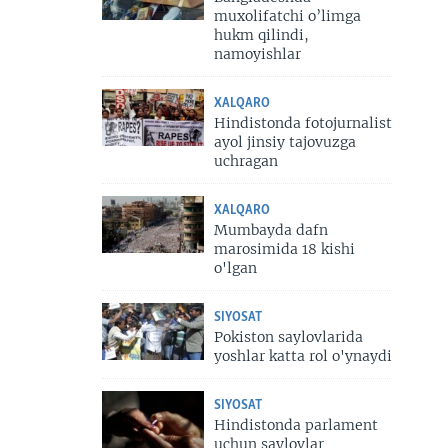
muxolifatchi o’limga
hukm qilindi,
namoyishlar
XALQARO
Hindistonda fotojurnalist
ayol jinsiy tajovuzga
uchragan
XALQARO
Mumbayda dafn
marosimida 18 kishi
o'lgan
SIYOSAT
Pokiston saylovlarida
yoshlar katta rol o'ynaydi
SIYOSAT
Hindistonda parlament
uchun saylovlar