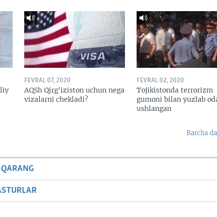
FEVRAL 07, 2020
FEVRAL 02, 2020
liy
AQSh Qirg'iziston uchun nega
Tojikistonda terrorizm
vizalarni chekladi?
gumoni bilan yuzlab o
ushlangan
Barcha da
 QARANG
ASTURLAR