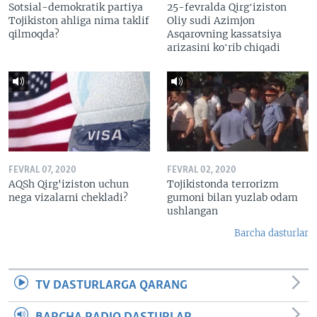
Sotsial-demokratik partiya
25-fevralda Qirgʻiziston
Tojikiston ahliga nima taklif
Oliy sudi Azimjon
qilmoqda?
Asqarovning kassatsiya
arizasini koʻrib chiqadi
FEVRAL 07, 2020
FEVRAL 02, 2020
AQSh Qirg'iziston uchun
Tojikistonda terrorizm
nega vizalarni chekladi?
gumoni bilan yuzlab odam
ushlangan
Barcha dasturlar
TV DASTURLARGA QARANG