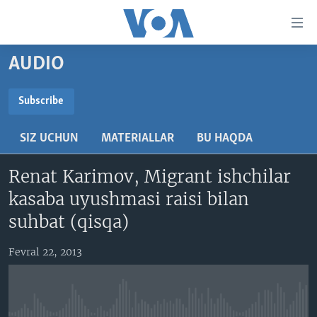
Bosh
sahifaga
boring
Boshiga
AUDIO
qayting
BOSH SAHIFA
Qidiruvga
AMERIKA
Subscribe
o'ting
SUBSCRIBE
MARKAZIY OSIYO
SIZ UCHUN
MATERIALLAR
BU HAQDA
XALQARO
Obuna bo'ling
Renat Karimov, Migrant ishchilar
VATANDOSHLAR
kasaba uyushmasi raisi bilan
MULTIMEDIA
suhbat (qisqa)
IJTIMOIY TARMOQLAR
AMERIKA MANZARALARI
Fevral 22, 2013
INGLIZ TILI DARSLARI
XALQARO HAYOT
FACEBOOK
EDITORIAL
VASHINGTON CHOYXONASI
YOUTUBE
MOBIL-SALOM!
INSTAGRAM
Learning English