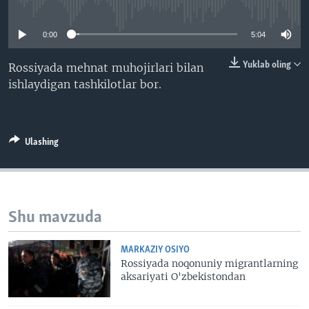
No media source currently available
VIDEO
ODNOKLASSNIKI
0:00
5:04
XABARLAR SURATLARDA
TELEGRAM
TWITTER
Yuklab oling
Rossiyada mehnat muhojirlari bilan
ishlaydigan tashkilotlar bor.
SOUNDCLOUD
VOA
Ulashing
Shu mavzuda
MARKAZIY OSIYO
Rossiyada noqonuniy migrantlarning
aksariyati O'zbekistondan