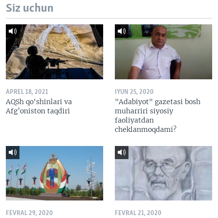
Siz uchun
APREL 18, 2021
IYUN 25, 2020
AQSh qo'shinlari va
"Adabiyot" gazetasi bosh
Afg’oniston taqdiri
muharriri siyosiy
faoliyatdan
cheklanmoqdami?
FEVRAL 29, 2020
FEVRAL 21, 2020