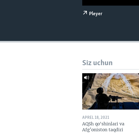
VIDEO
ODNOKLASSNIKI
XABARLAR SURATLARDA
TELEGRAM
Pleyer
TWITTER
SOUNDCLOUD
Siz uchun
APREL 18, 2021
AQSh qo'shinlari va
Afg’oniston taqdiri