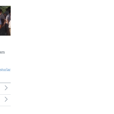
dam
sturlar