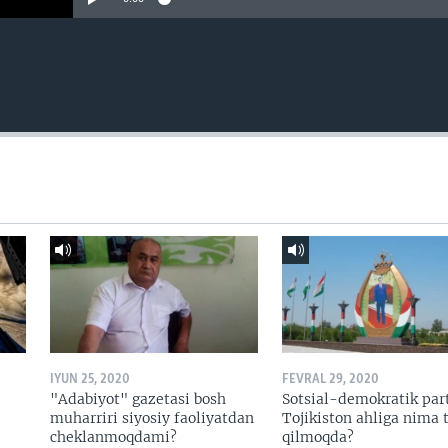
IYUN 25, 2020
FEVRAL 29, 2020
"Adabiyot" gazetasi bosh
Sotsial-demokratik par
muharriri siyosiy faoliyatdan
Tojikiston ahliga nima t
cheklanmoqdami?
qilmoqda?