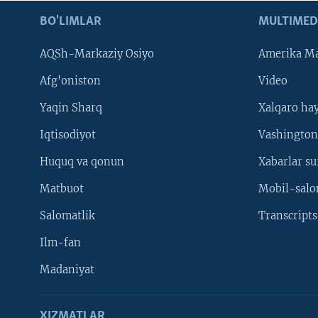
BO'LIMLAR
MULTIMED
AQSh-Markaziy Osiyo
Amerika Ma
Afg'oniston
Video
Yaqin Sharq
Xalqaro ha
Iqtisodiyot
Vashington
Huquq va qonun
Xabarlar su
Matbuot
Mobil-salo
Salomatlik
Transcripts
Ilm-fan
Madaniyat
XIZMATLAR