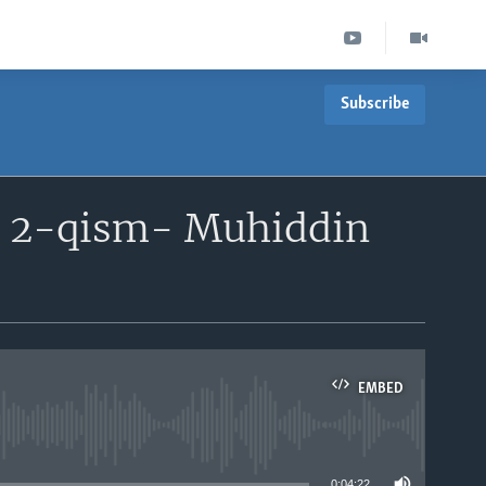
Subscribe
 - 2-qism- Muhiddin
EMBED
able
0:04:22