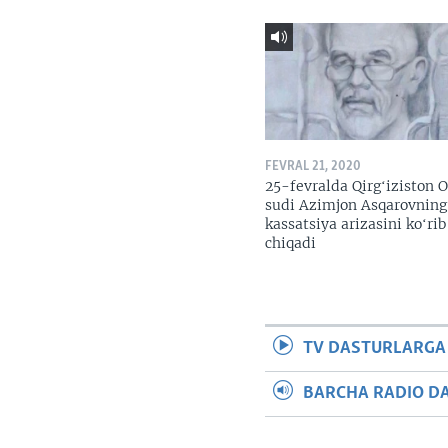
FEVRAL 21, 2020
25-fevralda Qirgʻiziston O
sudi Azimjon Asqarovning
kassatsiya arizasini koʻrib
chiqadi
TV DASTURLARGA
BARCHA RADIO D