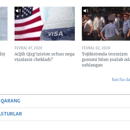
FEVRAL 07, 2020
FEVRAL 02, 2020
liy
AQSh Qirg'iziston uchun nega
Tojikistonda terrorizm
vizalarni chekladi?
gumoni bilan yuzlab o
ushlangan
Barcha da
 QARANG
ASTURLAR