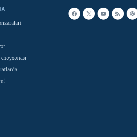
IA
nzaralari
yot
 choyxonasi
ratlarda
m!