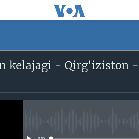
SUBSCRIBE
n kelajagi - Qirg'iziston
Obuna bo'ling
No media source currently avail
0:00