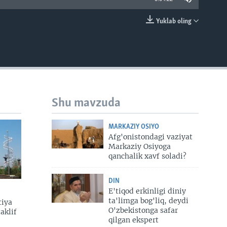
Yuklab oling
EMBED
Shu mavzuda
MARKAZIY OSIYO
Afg'onistondagi vaziyat
Markaziy Osiyoga
qanchalik xavf soladi?
DIN
E'tiqod erkinligi diniy
ta'limga bog'liq, deydi
tiya
O'zbekistonga safar
aklif
qilgan ekspert