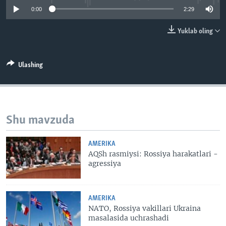
VIDEO
ODNOKLASSNIKI
0:00
2:29
XABARLAR SURATLARDA
TELEGRAM
Yuklab oling
TWITTER
SOUNDCLOUD
VOA
Ulashing
Shu mavzuda
AMERIKA
AQSh rasmiysi: Rossiya harakatlari -
agressiya
AMERIKA
NATO, Rossiya vakillari Ukraina
masalasida uchrashadi