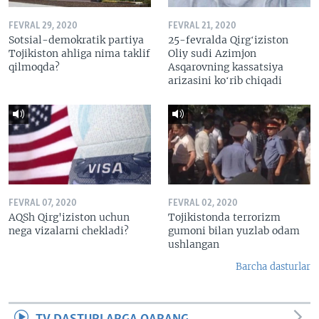
FEVRAL 29, 2020
FEVRAL 21, 2020
Sotsial-demokratik partiya
25-fevralda Qirgʻiziston
Tojikiston ahliga nima taklif
Oliy sudi Azimjon
qilmoqda?
Asqarovning kassatsiya
arizasini koʻrib chiqadi
FEVRAL 07, 2020
FEVRAL 02, 2020
AQSh Qirg'iziston uchun
Tojikistonda terrorizm
nega vizalarni chekladi?
gumoni bilan yuzlab odam
ushlangan
Barcha dasturlar