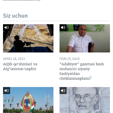
Siz uchun
APREL 18, 2021
IYUN 25, 2020
AQSh qo'shinlari va
"Adabiyot" gazetasi bosh
Afg’oniston taqdiri
muharriri siyosiy
faoliyatdan
cheklanmoqdami?