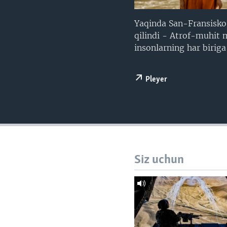
VIDEO
ODNOKLASSNIKI
XABARLAR SURATLARDA
TELEGRAM
Yaqinda San-Fransisko
qilindi - Atrof-muhit 
TWITTER
insonlarning har biriga
SOUNDCLOUD
Pleyer
Siz uchun