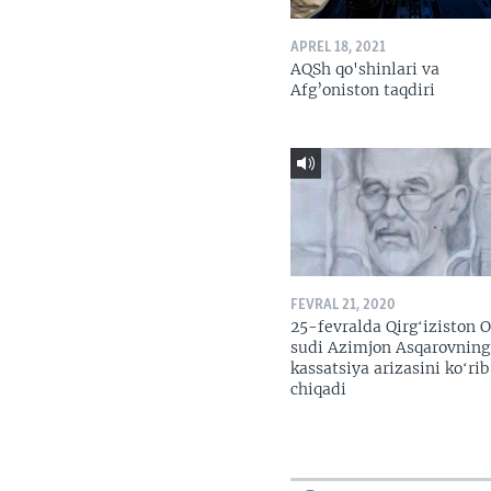
APREL 18, 2021
AQSh qo'shinlari va
Afg’oniston taqdiri
FEVRAL 21, 2020
25-fevralda Qirgʻiziston O
sudi Azimjon Asqarovning
kassatsiya arizasini koʻrib
chiqadi