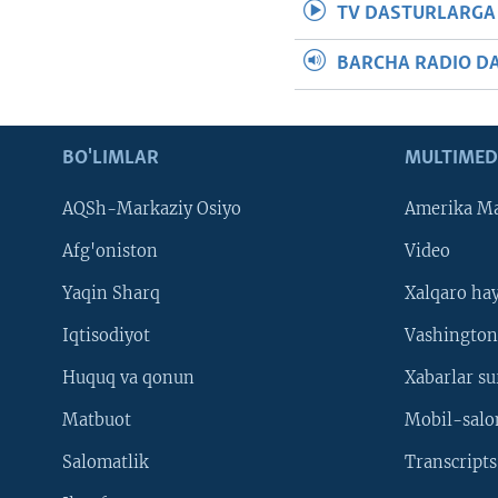
TV DASTURLARGA
BARCHA RADIO D
BO'LIMLAR
MULTIMED
AQSh-Markaziy Osiyo
Amerika Ma
Afg'oniston
Video
Yaqin Sharq
Xalqaro ha
Iqtisodiyot
Vashington
Huquq va qonun
Xabarlar su
Matbuot
Mobil-salo
Salomatlik
Transcripts