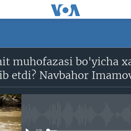
SUBSCRIBE
it muhofazasi bo'yicha xa
Obuna bo'ling
ib etdi? Navbahor Imamo
No media source currently avail
0:00