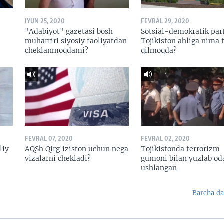
IYUN 25, 2020
FEVRAL 29, 2020
"Adabiyot" gazetasi bosh
Sotsial-demokratik par
muharriri siyosiy faoliyatdan
Tojikiston ahliga nima t
cheklanmoqdami?
qilmoqda?
FEVRAL 07, 2020
FEVRAL 02, 2020
liy
AQSh Qirg'iziston uchun nega
Tojikistonda terrorizm
vizalarni chekladi?
gumoni bilan yuzlab o
ushlangan
Barcha da