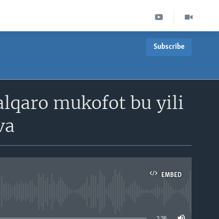
Subscribe
lqaro mukofot bu yili
va
EMBED
able
2:36