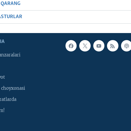
 QARANG
ASTURLAR
IA
nzaralari
yot
 choyxonasi
ratlarda
m!