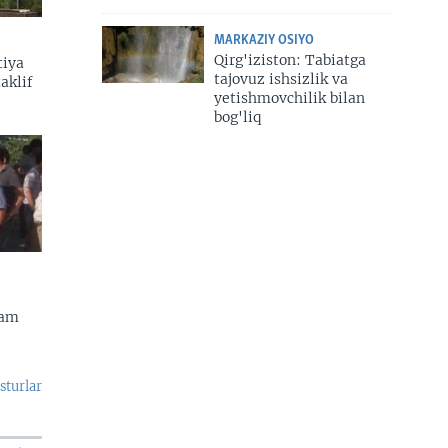
MARKAZIY OSIYO
Qirg'iziston: Tabiatga
tiya
tajovuz ishsizlik va
aklif
yetishmovchilik bilan
bog'liq
dam
sturlar