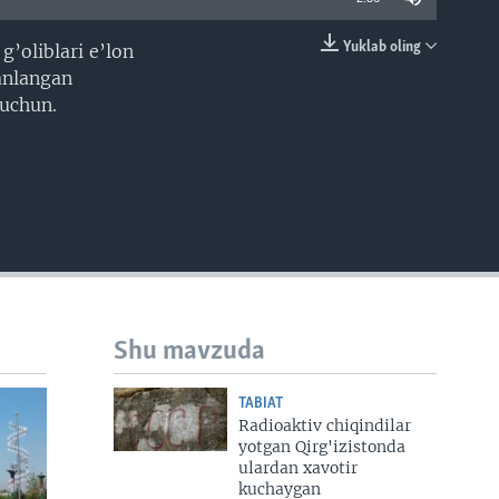
Yuklab oling
’oliblari e’lon
EMBED
anlangan
 uchun.
Shu mavzuda
TABIAT
Radioaktiv chiqindilar
yotgan Qirg'izistonda
ulardan xavotir
kuchaygan