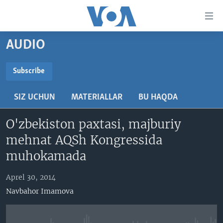
Bosh
sahifaga
boring
Boshiga
AUDIO
qayting
BOSH SAHIFA
Qidiruvga
AMERIKA
Subscribe
o'ting
SUBSCRIBE
MARKAZIY OSIYO
SIZ UCHUN
MATERIALLAR
BU HAQDA
XALQARO
Obuna bo'ling
O'zbekiston paxtasi, majburiy
VATANDOSHLAR
mehnat AQSh Kongressida
MULTIMEDIA
muhokamada
IJTIMOIY TARMOQLAR
AMERIKA MANZARALARI
Aprel 30, 2014
INGLIZ TILI DARSLARI
XALQARO HAYOT
FACEBOOK
Navbahor Imamova
EDITORIAL
VASHINGTON CHOYXONASI
YOUTUBE
MOBIL-SALOM!
INSTAGRAM
Learning English