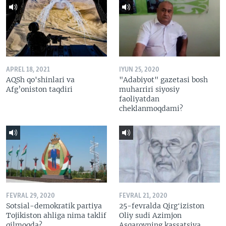
APREL 18, 2021
IYUN 25, 2020
AQSh qo'shinlari va
"Adabiyot" gazetasi bosh
Afg’oniston taqdiri
muharriri siyosiy
faoliyatdan
cheklanmoqdami?
FEVRAL 29, 2020
FEVRAL 21, 2020
Sotsial-demokratik partiya
25-fevralda Qirgʻiziston
Tojikiston ahliga nima taklif
Oliy sudi Azimjon
qilmoqda?
Asqarovning kassatsiya