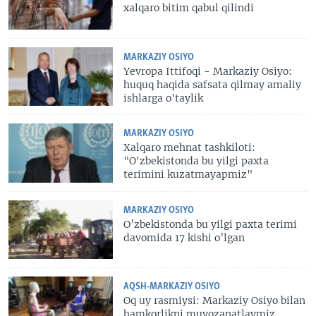
xalqaro bitim qabul qilindi
MARKAZIY OSIYO
Yevropa Ittifoqi - Markaziy Osiyo:
huquq haqida safsata qilmay amaliy
ishlarga o'taylik
MARKAZIY OSIYO
Xalqaro mehnat tashkiloti:
"O'zbekistonda bu yilgi paxta
terimini kuzatmayapmiz"
MARKAZIY OSIYO
O’zbekistonda bu yilgi paxta terimi
davomida 17 kishi o’lgan
AQSH-MARKAZIY OSIYO
Oq uy rasmiysi: Markaziy Osiyo bilan
hamkorlikni muvozanatlaymiz