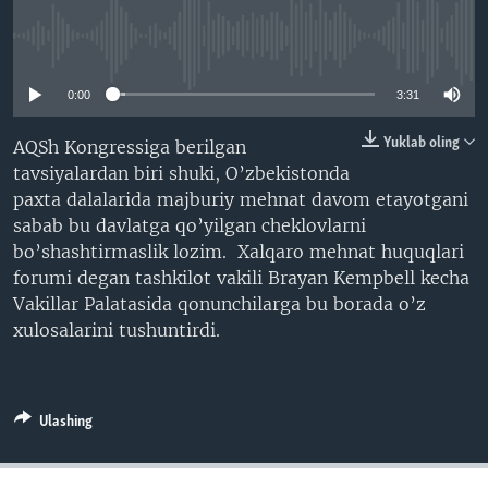
VIDEO
ODNOKLASSNIKI
No media source currently available
XABARLAR SURATLARDA
TELEGRAM
0:00
3:31
TWITTER
SOUNDCLOUD
VOA
Yuklab oling
AQSh Kongressiga berilgan
tavsiyalardan biri shuki, O’zbekistonda
paxta dalalarida majburiy mehnat davom etayotgani
sabab bu davlatga qo’yilgan cheklovlarni
bo’shashtirmaslik lozim. Xalqaro mehnat huquqlari
forumi degan tashkilot vakili Brayan Kempbell kecha
Vakillar Palatasida qonunchilarga bu borada o’z
xulosalarini tushuntirdi.
Ulashing