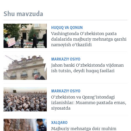
Shu mavzuda
HUQUQ VA QONUN
Vashingtonda O'zbekiston paxta
dalalarida majburiy mehnatga qarshi
namoyish o'tkazildi
MARKAZIY OSIYO
Jahon banki O'zbekistonda vijdonan
ish tutsin, deydi huquq faollari
MARKAZIY OSIYO
O'zbekiston va Qozog'istondagi
izlanishlar: Muammo paxtada emas,
siyosatda
XALQARO
Majburiy mehnatga doir muhim