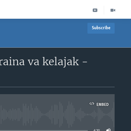
Subscribe
aina va kelajak -
EMBED
able
4:30