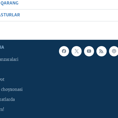
 QARANG
ASTURLAR
IA
nzaralari
yot
 choyxonasi
ratlarda
m!