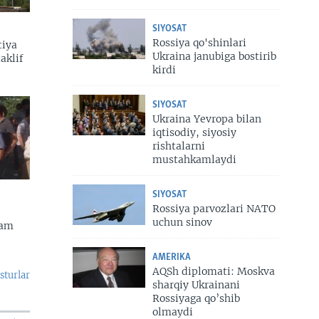
SIYOSAT
Rossiya qo'shinlari
tiya
Ukraina janubiga bostirib
aklif
kirdi
SIYOSAT
Ukraina Yevropa bilan
iqtisodiy, siyosiy
rishtalarni
mustahkamlaydi
SIYOSAT
Rossiya parvozlari NATO
uchun sinov
dam
AMERIKA
AQSh diplomati: Moskva
sturlar
sharqiy Ukrainani
Rossiyaga qo’shib
olmaydi