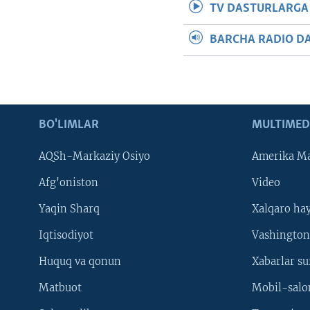
TV DASTURLARGA
BARCHA RADIO D
BO'LIMLAR
MULTIMED
AQSh-Markaziy Osiyo
Amerika Ma
Afg'oniston
Video
Yaqin Sharq
Xalqaro ha
Iqtisodiyot
Vashington
Huquq va qonun
Xabarlar su
Matbuot
Mobil-salo