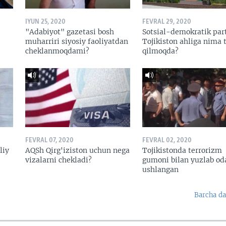
IYUN 25, 2020
FEVRAL 29, 2020
"Adabiyot" gazetasi bosh
Sotsial-demokratik par
muharriri siyosiy faoliyatdan
Tojikiston ahliga nima t
cheklanmoqdami?
qilmoqda?
FEVRAL 07, 2020
FEVRAL 02, 2020
liy
AQSh Qirg'iziston uchun nega
Tojikistonda terrorizm
vizalarni chekladi?
gumoni bilan yuzlab o
ushlangan
Barcha da