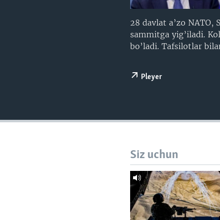
VIDEO
ODNOKLASSNIKI
XABARLAR SURATLARDA
TELEGRAM
28 davlat a’zo NATO, S
sammitga yig’iladi. Ko
TWITTER
bo’ladi. Tafsilotlar b
SOUNDCLOUD
Pleyer
Siz uchun