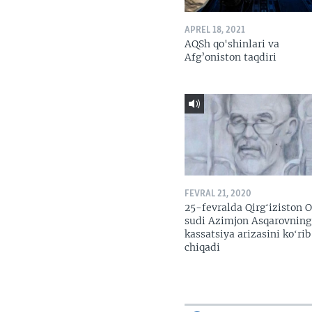
APREL 18, 2021
AQSh qo'shinlari va
Afg’oniston taqdiri
FEVRAL 21, 2020
25-fevralda Qirgʻiziston O
sudi Azimjon Asqarovning
kassatsiya arizasini koʻrib
chiqadi