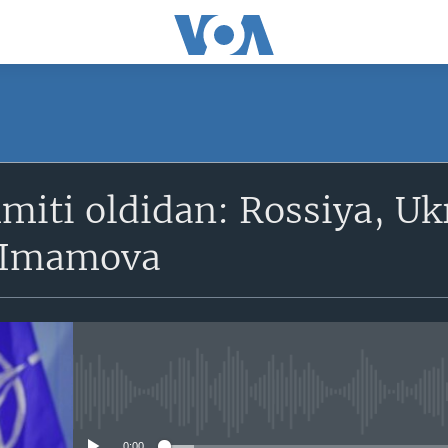
SUBSCRIBE
iti oldidan: Rossiya, Ukr
Obuna bo'ling
 Imamova
No media source currently avail
0:00