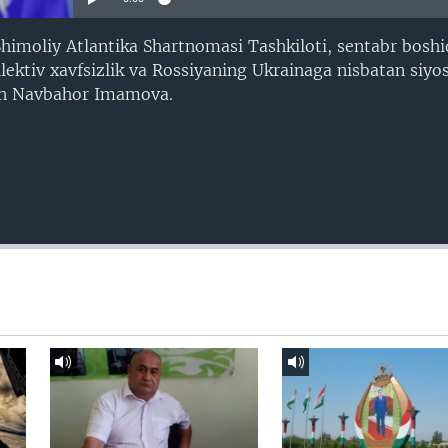
himoliy Atlantika Shartnomasi Tashkiloti, sentabr bosh
llektiv xavfsizlik va Rossiyaning Ukrainaga nisbatan siyo
ilan Navbahor Imamova.