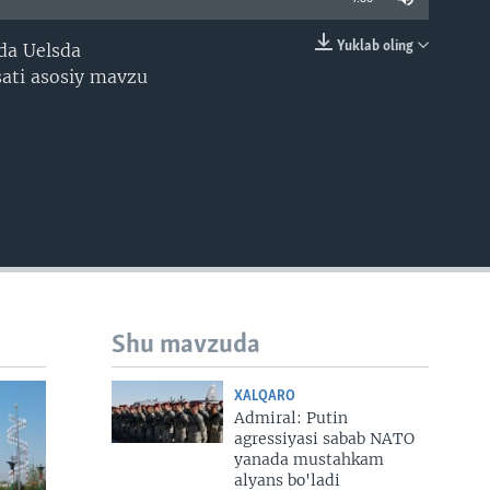
Yuklab oling
ida Uelsda
EMBED
sati asosiy mavzu
Shu mavzuda
XALQARO
Admiral: Putin
agressiyasi sabab NATO
yanada mustahkam
alyans bo'ladi