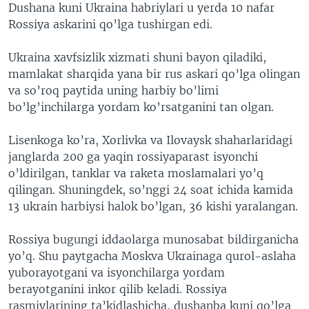
Dushana kuni Ukraina habriylari u yerda 10 nafar
Rossiya askarini qo’lga tushirgan edi.
Ukraina xavfsizlik xizmati shuni bayon qiladiki,
mamlakat sharqida yana bir rus askari qo’lga olingan
va so’roq paytida uning harbiy bo’limi
bo’lg’inchilarga yordam ko’rsatganini tan olgan.
Lisenkoga ko’ra, Xorlivka va Ilovaysk shaharlaridagi
janglarda 200 ga yaqin rossiyaparast isyonchi
o’ldirilgan, tanklar va raketa moslamalari yo’q
qilingan. Shuningdek, so’nggi 24 soat ichida kamida
13 ukrain harbiysi halok bo’lgan, 36 kishi yaralangan.
Rossiya bugungi iddaolarga munosabat bildirganicha
yo’q. Shu paytgacha Moskva Ukrainaga qurol-aslaha
yuborayotgani va isyonchilarga yordam
berayotganini inkor qilib keladi. Rossiya
rasmiylarining ta’kidlashicha, dushanba kuni qo’lga