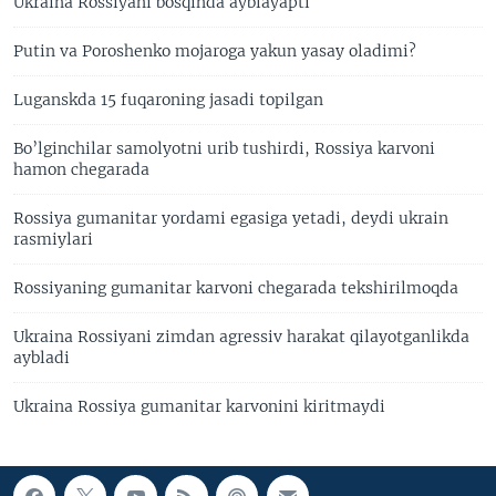
Ukraina Rossiyani bosqinda ayblayapti
Putin va Poroshenko mojaroga yakun yasay oladimi?
Luganskda 15 fuqaroning jasadi topilgan
Bo’lginchilar samolyotni urib tushirdi, Rossiya karvoni
hamon chegarada
Rossiya gumanitar yordami egasiga yetadi, deydi ukrain
rasmiylari
Rossiyaning gumanitar karvoni chegarada tekshirilmoqda
Ukraina Rossiyani zimdan agressiv harakat qilayotganlikda
aybladi
Ukraina Rossiya gumanitar karvonini kiritmaydi