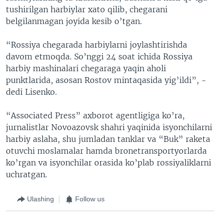
tushirilgan harbiylar xato qilib, chegarani
belgilanmagan joyida kesib o’tgan.
“Rossiya chegarada harbiylarni joylashtirishda
davom etmoqda. So’nggi 24 soat ichida Rossiya
harbiy mashinalari chegaraga yaqin aholi
punktlarida, asosan Rostov mintaqasida yig’ildi”, -
dedi Lisenko.
“Associated Press” axborot agentligiga ko’ra,
jurnalistlar Novoazovsk shahri yaqinida isyonchilarni
harbiy aslaha, shu jumladan tanklar va “Buk” raketa
otuvchi moslamalar hamda bronetransportyorlarda
ko’rgan va isyonchilar orasida ko’plab rossiyaliklarni
uchratgan.
Ulashing
Follow us