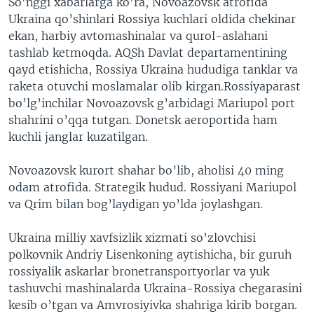
So'nggi xabarlarga ko'ra, Novoazovsk atrofida
Ukraina qo’shinlari Rossiya kuchlari oldida chekinar
ekan, harbiy avtomashinalar va qurol-aslahani
tashlab ketmoqda. AQSh Davlat departamentining
qayd etishicha, Rossiya Ukraina hududiga tanklar va
raketa otuvchi moslamalar olib kirgan.Rossiyaparast
bo’lg’inchilar Novoazovsk g’arbidagi Mariupol port
shahrini o’qqa tutgan. Donetsk aeroportida ham
kuchli janglar kuzatilgan.
Novoazovsk kurort shahar bo’lib, aholisi 40 ming
odam atrofida. Strategik hudud. Rossiyani Mariupol
va Qrim bilan bog’laydigan yo’lda joylashgan.
Ukraina milliy xavfsizlik xizmati so’zlovchisi
polkovnik Andriy Lisenkoning aytishicha, bir guruh
rossiyalik askarlar bronetransportyorlar va yuk
tashuvchi mashinalarda Ukraina-Rossiya chegarasini
kesib o’tgan va Amvrosiyivka shahriga kirib borgan.