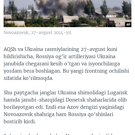
VIDEO
ODNOKLASSNIKI
XABARLAR SURATLARDA
TELEGRAM
TWITTER
Novoazovsk, 27-avgust 2014-yil
SOUNDCLOUD
VOA
AQSh va Ukraina rasmiylarining 27-avgust kuni
bildirishicha, Rossiya og’ir artilleriyasi Ukraina
janubida chegarani kesib o’tgan va isyonchilarga
yordam bera boshlagan. Bu yangi frontning ochilishi
sifatida ko’rilmoqda.
Shu paytgacha janglar Ukraina shimolidagi Lugansk
hamda janubi-sharqidagi Donetsk shaharlarida olib
borilayotgan edi. Endi esa Azov dengizi yaqinidagi
Novoazovsk shahriga ham Rossiya qo’shinlari
bostirib kirdi.