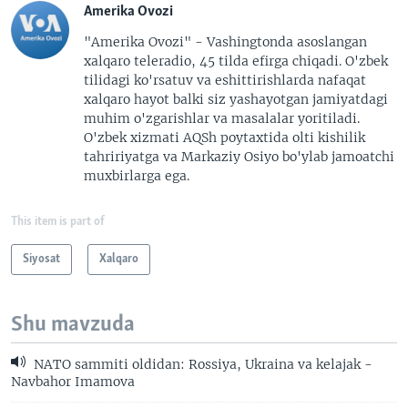
Amerika Ovozi
"Amerika Ovozi" - Vashingtonda asoslangan
xalqaro teleradio, 45 tilda efirga chiqadi. O'zbek
tilidagi ko'rsatuv va eshittirishlarda nafaqat
xalqaro hayot balki siz yashayotgan jamiyatdagi
muhim o'zgarishlar va masalalar yoritiladi.
O'zbek xizmati AQSh poytaxtida olti kishilik
tahririyatga va Markaziy Osiyo bo'ylab jamoatchi
muxbirlarga ega.
This item is part of
Siyosat
Xalqaro
Shu mavzuda
NATO sammiti oldidan: Rossiya, Ukraina va kelajak -
Navbahor Imamova