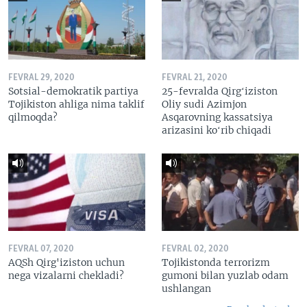
FEVRAL 29, 2020
FEVRAL 21, 2020
Sotsial-demokratik partiya
25-fevralda Qirgʻiziston
Tojikiston ahliga nima taklif
Oliy sudi Azimjon
qilmoqda?
Asqarovning kassatsiya
arizasini koʻrib chiqadi
FEVRAL 07, 2020
FEVRAL 02, 2020
AQSh Qirg'iziston uchun
Tojikistonda terrorizm
nega vizalarni chekladi?
gumoni bilan yuzlab odam
ushlangan