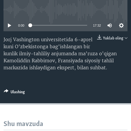
VIDEO
ODNOKLASSNIKI
No media source currently available
XABARLAR SURATLARDA
TELEGRAM
0:00
17:32
TWITTER
SOUNDCLOUD
VOA
Yuklab oling
Jorj Vashington universitetida 6-aprel
kuni O'zbekistonga bag'ishlangan bir
kunlik ilmiy-tahliliy anjumanda ma'ruza o'qigan
Kamoliddin Rabbimov, Fransiyada siyosiy tahlil
markazida ishlaydigan ekspert, bilan suhbat.
Ulashing
Shu mavzuda