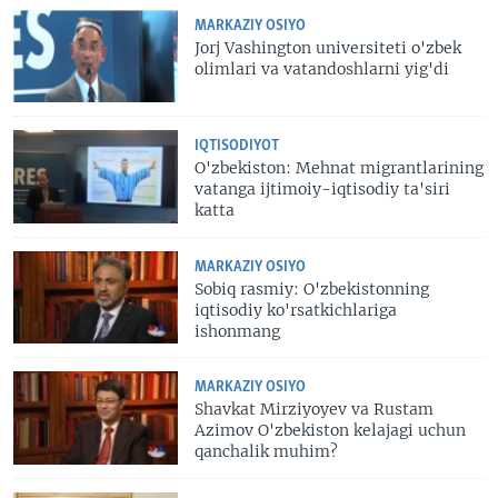
MARKAZIY OSIYO
Jorj Vashington universiteti o'zbek
olimlari va vatandoshlarni yig'di
IQTISODIYOT
O'zbekiston: Mehnat migrantlarining
vatanga ijtimoiy-iqtisodiy ta'siri
katta
MARKAZIY OSIYO
Sobiq rasmiy: O'zbekistonning
iqtisodiy ko'rsatkichlariga
ishonmang
MARKAZIY OSIYO
Shavkat Mirziyoyev va Rustam
Azimov O'zbekiston kelajagi uchun
qanchalik muhim?