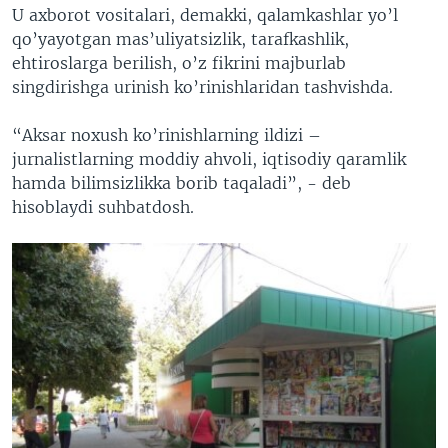
U axborot vositalari, demakki, qalamkashlar yo’l
qo’yayotgan mas’uliyatsizlik, tarafkashlik,
ehtiroslarga berilish, o’z fikrini majburlab
singdirishga urinish ko’rinishlaridan tashvishda.
“Aksar noxush ko’rinishlarning ildizi –
jurnalistlarning moddiy ahvoli, iqtisodiy qaramlik
hamda bilimsizlikka borib taqaladi”, - deb
hisoblaydi suhbatdosh.