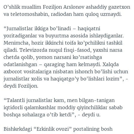
​O’shlik muallim Foziljon Arslonov ashaddiy gazetxon
va teletomoshabin, radiodan ham quloq uzmaydi.
“Jurnalistlar ikkiga bo’linadi – haqiqatni
yoritadiganlar va buyurtma asosida ishlaydiganlar.
Menimcha, hozir ikkinchi toifa ko’pchilikni tashkil
qiladi. Televizorda nuqul fisqi-fasod, yaxshi narsa
chetda qolib, yomon narsani ko’rsatishga
odatlanishgan – qaraging ham kelmaydi. Xalqda
axborot vositalariga nisbatan ishonch bo’lishi uchun
jurnalistlar xolis va haqiqatgo’y bo'lishlari lozim”, -
deydi Foziljon.
“Talantli jurnalistlar kam, men bilgan-tanigan
iqtidorli qalamkashlar moddiy qiyinchiliklar sabab
boshqa sohalarga o’tib ketdi”, - deydi u.
Bishkekdagi “Erkinlik ovozi” portalining bosh