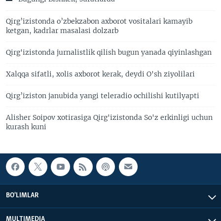
Qirg’izistonda o’zbekzabon axborot vositalari kamayib
ketgan, kadrlar masalasi dolzarb
Qirg'izistonda jurnalistlik qilish bugun yanada qiyinlashgan
Xalqqa sifatli, xolis axborot kerak, deydi O'sh ziyolilari
Qirg’iziston janubida yangi teleradio ochilishi kutilyapti
Alisher Soipov xotirasiga Qirg'izistonda So'z erkinligi uchun
kurash kuni
BO'LIMLAR
MULTIMEDIA