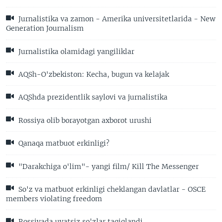
Jurnalistika va zamon - Amerika universitetlarida - New
Generation Journalism
Jurnalistika olamidagi yangiliklar
AQSh-O'zbekiston: Kecha, bugun va kelajak
AQShda prezidentlik saylovi va jurnalistika
Rossiya olib borayotgan axborot urushi
Qanaqa matbuot erkinligi?
"Darakchiga o'lim"- yangi film/ Kill The Messenger
So'z va matbuot erkinligi cheklangan davlatlar - OSCE
members violating freedom
Rossiyada uyatsiz so'zlar taqiqlandi