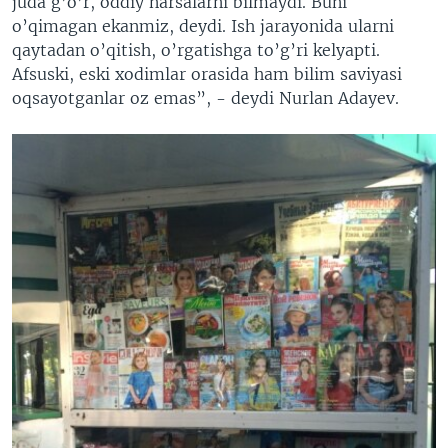
juda g’o’r, oddiy narsalarni bilmaydi. Buni
o’qimagan ekanmiz, deydi. Ish jarayonida ularni
qaytadan o’qitish, o’rgatishga to’g’ri kelyapti.
Afsuski, eski xodimlar orasida ham bilim saviyasi
oqsayotganlar oz emas”, - deydi Nurlan Adayev.