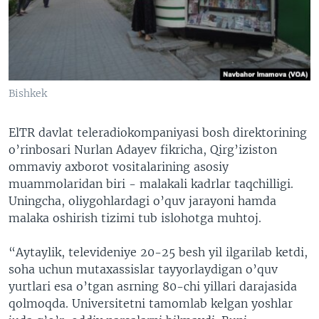
Bishkek
ElTR davlat teleradiokompaniyasi bosh direktorining
o’rinbosari Nurlan Adayev fikricha, Qirg’iziston
ommaviy axborot vositalarining asosiy
muammolaridan biri - malakali kadrlar taqchilligi.
Uningcha, oliygohlardagi o’quv jarayoni hamda
malaka oshirish tizimi tub islohotga muhtoj.
“Aytaylik, televideniye 20-25 besh yil ilgarilab ketdi,
soha uchun mutaxassislar tayyorlaydigan o’quv
yurtlari esa o’tgan asrning 80-chi yillari darajasida
qolmoqda. Universitetni tamomlab kelgan yoshlar