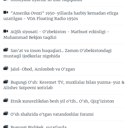
"Amerika Ovozi" 1950-yillarda harbiy kemadan efirga
uzatilgan - VOA Floating Radio 1950s
AQSh siyosati - O'zbekiston - Matbuot erkinligi -
Muhammad Bekjon taqdiri
San'at va inson huquqlari... Zamon O'zbekistondagi
mustaqil ijodkorlar nigohida
Jalol-Obod, Arslonbob va O'zgan
Bugungi O'sh: Keremet TV, muxlislar bilan yuzma-yuz &
Alisher Soipovni xotirlab
Etnik xunrezlikdan besh yil o'tib... O'sh, Qirg'iziston
O'sh shahrida o'tgan vatandoshlar forumi
Bugungi Bishkek, suratlarda