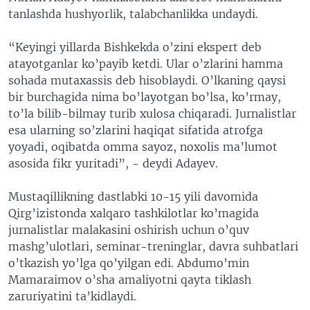
tanlashda hushyorlik, talabchanlikka undaydi.
“Keyingi yillarda Bishkekda o’zini ekspert deb
atayotganlar ko’payib ketdi. Ular o’zlarini hamma
sohada mutaxassis deb hisoblaydi. O’lkaning qaysi
bir burchagida nima bo’layotgan bo’lsa, ko’rmay,
to’la bilib-bilmay turib xulosa chiqaradi. Jurnalistlar
esa ularning so’zlarini haqiqat sifatida atrofga
yoyadi, oqibatda omma sayoz, noxolis ma’lumot
asosida fikr yuritadi”, - deydi Adayev.
Mustaqillikning dastlabki 10-15 yili davomida
Qirg’izistonda xalqaro tashkilotlar ko’magida
jurnalistlar malakasini oshirish uchun o’quv
mashg’ulotlari, seminar-treninglar, davra suhbatlari
o’tkazish yo’lga qo’yilgan edi. Abdumo’min
Mamaraimov o’sha amaliyotni qayta tiklash
zaruriyatini ta’kidlaydi.