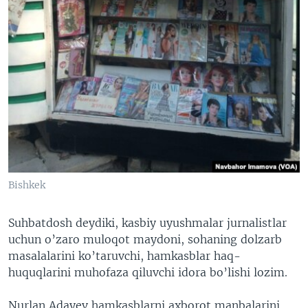
Bishkek
Suhbatdosh deydiki, kasbiy uyushmalar jurnalistlar
uchun o’zaro muloqot maydoni, sohaning dolzarb
masalalarini ko’taruvchi, hamkasblar haq-
huquqlarini muhofaza qiluvchi idora bo’lishi lozim.
Nurlan Adayev hamkasblarni axborot manbalarini