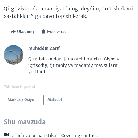
Qirg’izistonda imkoniyat keng, deydi u, “o’tish davri
xastaliklari” ga davo topish kerak.
Ulashing
Follow us
Muhiddin Zarif
Qirg'izistondagi jamoatchi muxbir. Siyosiy,
iqtisodiy, ijtimoiy va madaniy mavzularni
yoritadi.
This item is part of
Markaziy Osiyo
Matbuot
Shu mavzuda
Urush va jurnalistika - Covering conflicts