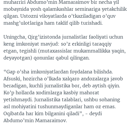
muharriri Abdumo’min Mamaraimov bir necha yil
mobaynida yosh qalamkashlar seminariga yetakchilik
qilgan. Ustozni viloyatlarda o’tkaziladigan o’quv
mashg’ulotlariga ham taklif qilib turishadi.
Uningcha, Qirg’izistonda jurnalistlar faoliyati uchun
keng imkoniyat mavjud: so’z erkinligi taraqqiy
etgan, tegishli (mutaxassislar mukammallikka yaqin,
deyayotgan) qonunlar qabul qilingan.
“Gap o’sha imkoniyatlardan foydalana bilishda.
Afsuski, hozircha o’lkada xalqaro andozalarga javob
beradigan, kuchli jurnalistika bor, deb aytish qiyin.
Ko’p hollarda xodimlarga kasbiy mahorat
yetishmaydi. Jurnalistika talablari, ushbu sohaning
asl mohiyatini tushunmaydiganlar ham oz emas.
Oqibatda har kim bilganini qiladi”, - deydi
Abdumo’min Mamaraimov.