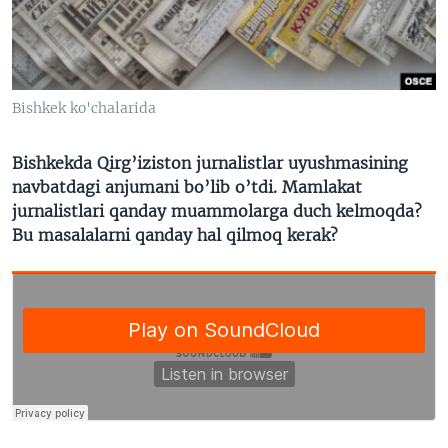
VIDEO
ODNOKLASSNIKI
XABARLAR SURATLARDA
TELEGRAM
TWITTER
Bishkek ko'chalarida
SOUNDCLOUD
VOA
Bishkekda Qirg’iziston jurnalistlar uyushmasining
navbatdagi anjumani bo’lib o’tdi. Mamlakat
jurnalistlari qanday muammolarga duch kelmoqda?
Bu masalalarni qanday hal qilmoq kerak?