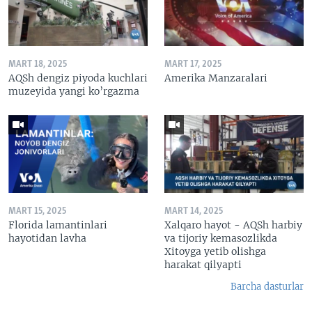
MART 18, 2025
MART 17, 2025
AQSh dengiz piyoda kuchlari
Amerika Manzaralari
muzeyida yangi ko’rgazma
MART 15, 2025
MART 14, 2025
Florida lamantinlari
Xalqaro hayot - AQSh harbiy
hayotidan lavha
va tijoriy kemasozlikda
Xitoyga yetib olishga
harakat qilyapti
Barcha dasturlar