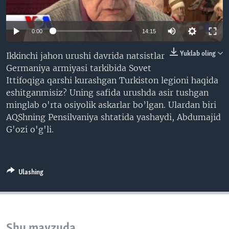
VIDEO
ODNOKLASSNIKI
XABARLAR SURATLARDA
TELEGRAM
0:00
14:15
TWITTER
Yuklab oling
Ikkinchi jahon urushi davrida natsistlar
SOUNDCLOUD
VOA
Germaniya armiyasi tarkibida Sovet
Ittifoqiga qarshi kurashgan Turkiston legioni haqida
eshitganmisiz? Uning safida urushda asir tushgan
minglab o'rta osiyolik askarlar bo’lgan. Ulardan biri
AQShning Pensilvaniya shtatida yashaydi, Abdumajid
G'ozi o'g'li.
Ulashing
Shu mavzuda