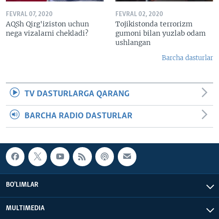
FEVRAL 07, 2020
FEVRAL 02, 2020
AQSh Qirg'iziston uchun
Tojikistonda terrorizm
nega vizalarni chekladi?
gumoni bilan yuzlab odam
ushlangan
Barcha dasturlar
TV DASTURLARGA QARANG
BARCHA RADIO DASTURLAR
BO'LIMLAR
MULTIMEDIA