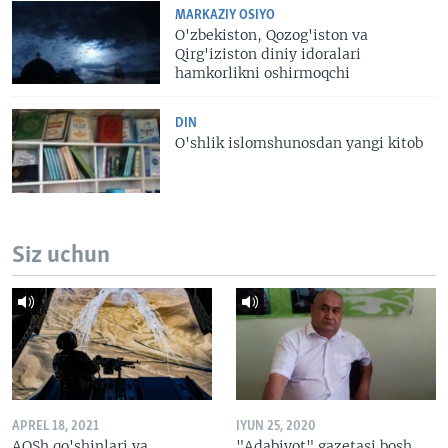
MARKAZIY OSIYO
O'zbekiston, Qozog'iston va
Qirg'iziston diniy idoralari
hamkorlikni oshirmoqchi
DIN
O'shlik islomshunosdan yangi kitob
Siz uchun
APREL 18, 2021
IYUN 25, 2020
AQSh qo'shinlari va
"Adabiyot" gazetasi bosh