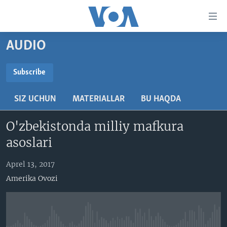
Bosh
sahifaga
boring
Boshiga
AUDIO
qayting
BOSH SAHIFA
Qidiruvga
AMERIKA
Subscribe
o'ting
SUBSCRIBE
MARKAZIY OSIYO
SIZ UCHUN
MATERIALLAR
BU HAQDA
XALQARO
Obuna bo'ling
O'zbekistonda milliy mafkura
VATANDOSHLAR
asoslari
MULTIMEDIA
IJTIMOIY TARMOQLAR
AMERIKA MANZARALARI
Aprel 13, 2017
Amerika Ovozi
INGLIZ TILI DARSLARI
XALQARO HAYOT
FACEBOOK
EDITORIAL
VASHINGTON CHOYXONASI
YOUTUBE
MOBIL-SALOM!
INSTAGRAM
Learning English