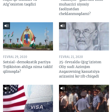
Afg’oniston taqdiri
muharriri siyosiy
faoliyatdan
cheklanmoqdami?
FEVRAL 29, 2020
FEVRAL 21, 2020
Sotsial-demokratik partiya
25-fevralda Qirgʻiziston
Tojikiston ahliga nima taklif
Oliy sudi Azimjon
qilmoqda?
Asqarovning kassatsiya
arizasini koʻrib chiqadi