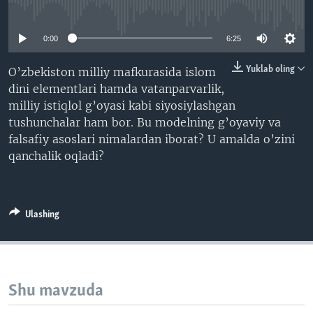
No media source currently available
VIDEO
ODNOKLASSNIKI
XABARLAR SURATLARDA
TELEGRAM
0:00
6:25
TWITTER
Yuklab oling
O’zbekiston milliy mafkurasida islom
dini elementlari hamda vatanparvarlik,
SOUNDCLOUD
VOA
milliy istiqlol g’oyasi kabi siyosiylashgan
tushunchalar ham bor. Bu modelning g’oyaviy va
falsafiy asoslari nimalardan iborat? U amalda o’zini
qanchalik oqladi?
Ulashing
Shu mavzuda