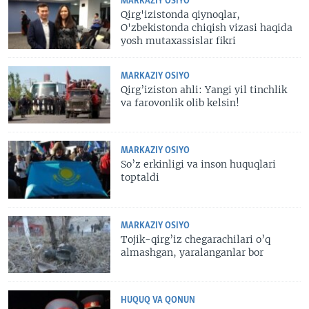
MARKAZIY OSIYO
Qirg'izistonda qiynoqlar,
O'zbekistonda chiqish vizasi haqida
yosh mutaxassislar fikri
MARKAZIY OSIYO
Qirg’iziston ahli: Yangi yil tinchlik
va farovonlik olib kelsin!
MARKAZIY OSIYO
So’z erkinligi va inson huquqlari
toptaldi
MARKAZIY OSIYO
Tojik-qirg’iz chegarachilari o’q
almashgan, yaralanganlar bor
HUQUQ VA QONUN