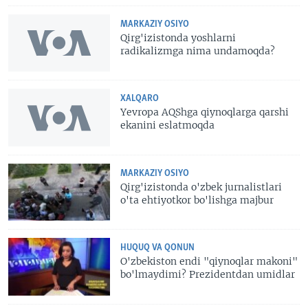
MARKAZIY OSIYO
Qirg'izistonda yoshlarni
radikalizmga nima undamoqda?
XALQARO
Yevropa AQShga qiynoqlarga qarshi
ekanini eslatmoqda
MARKAZIY OSIYO
Qirg'izistonda o'zbek jurnalistlari
o'ta ehtiyotkor bo'lishga majbur
HUQUQ VA QONUN
O'zbekiston endi "qiynoqlar makoni"
bo'lmaydimi? Prezidentdan umidlar