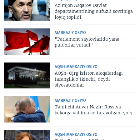
Azimjon Asqarov Davlat
departamentining nufuzli sovriniga
loyiq topildi
MARKAZIY OSIYO
"Parlament saylovlarida yana
puldorlar yutadi"
AQSH-MARKAZIY OSIYO
AQSh-Qirg'iziston aloqalardagi
taranglik o'tkinchi, deydi
siyosatdonlar
MARKAZIY OSIYO
Tahlilchi Anvar Nazir: Rossiya
bekorga vahima ko'tarayotgani yo'q
AQSH-MARKAZIY OSIYO