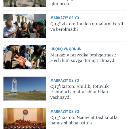
qilmoqda
MARKAZIY OSIYO
Qirg’iziston: Inqilob nimalarni berdi
va berolmadi?
HUQUQ VA QONUN
Markaziy razvedka boshqarmasi:
Hech kim suvga dimiqtirilmaydi
MARKAZIY OSIYO
Qirg’iziston: Ahillik, totuvlik
rishtalari amaliy ishlar bilan
yashnaydi
MARKAZIY OSIYO
Qirg'iziston: Nodavlat tashkilotlar
hanuz shubha ostida