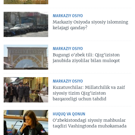
MARKAZIY OSIYO
Markaziy Osiyoda siyosiy islomning
kelajagi qanday?
MARKAZIY OSIYO
Bugungi o'zbek tili: Qirg'iziston
janubida ziyolilar bilan muloqot
MARKAZIY OSIYO
Kuzatuvchilar: Millatchilik va zaif
siyosiy tizim Qirg'iziston
barqarorligi uchun tahdid
HUQUQ VA QONUN
O'zbekistondagi siyosiy mahbuslar
taqdiri Vashingtonda muhokamada