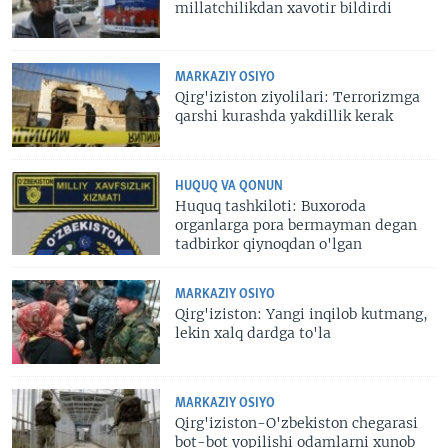
millatchilikdan xavotir bildirdi
MARKAZIY OSIYO
Qirg'iziston ziyolilari: Terrorizmga
qarshi kurashda yakdillik kerak
HUQUQ VA QONUN
Huquq tashkiloti: Buxoroda
organlarga pora bermayman degan
tadbirkor qiynoqdan o'lgan
MARKAZIY OSIYO
Qirg'iziston: Yangi inqilob kutmang,
lekin xalq dardga to'la
MARKAZIY OSIYO
Qirg'iziston-O'zbekiston chegarasi
bot-bot yopilishi odamlarni xunob