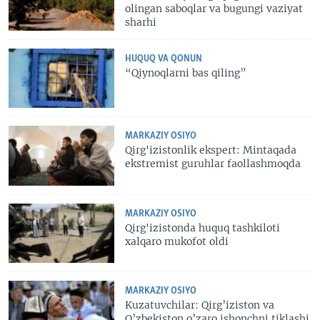
olingan saboqlar va bugungi vaziyat
sharhi
HUQUQ VA QONUN
“Qiynoqlarni bas qiling”
MARKAZIY OSIYO
Qirg'izistonlik ekspert: Mintaqada
ekstremist guruhlar faollashmoqda
MARKAZIY OSIYO
Qirg'izistonda huquq tashkiloti
xalqaro mukofot oldi
MARKAZIY OSIYO
Kuzatuvchilar: Qirg’iziston va
O’zbekiston o’zaro ishonchni tiklashi