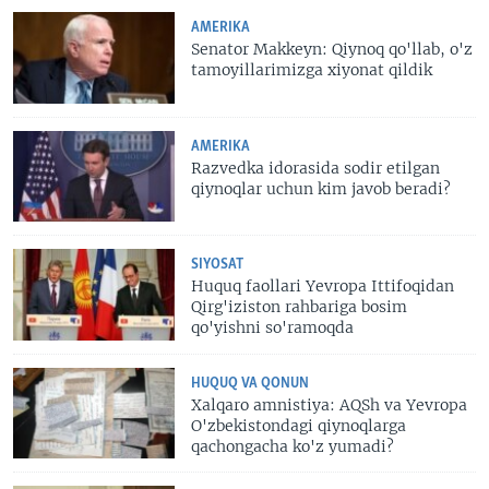
AMERIKA
Senator Makkeyn: Qiynoq qo'llab, o'z
tamoyillarimizga xiyonat qildik
AMERIKA
Razvedka idorasida sodir etilgan
qiynoqlar uchun kim javob beradi?
SIYOSAT
Huquq faollari Yevropa Ittifoqidan
Qirg'iziston rahbariga bosim
qo'yishni so'ramoqda
HUQUQ VA QONUN
Xalqaro amnistiya: AQSh va Yevropa
O'zbekistondagi qiynoqlarga
qachongacha ko'z yumadi?