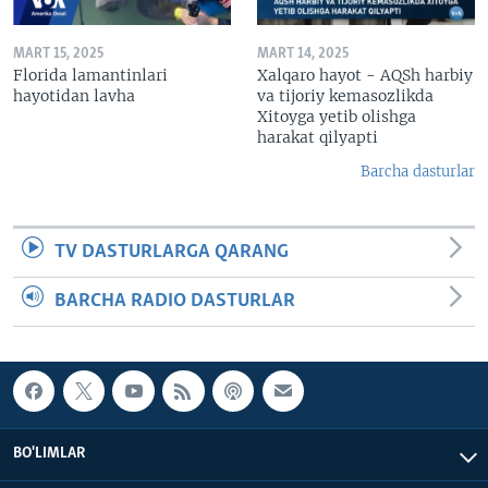
MART 15, 2025
MART 14, 2025
Florida lamantinlari
Xalqaro hayot - AQSh harbiy
hayotidan lavha
va tijoriy kemasozlikda
Xitoyga yetib olishga
harakat qilyapti
Barcha dasturlar
TV DASTURLARGA QARANG
BARCHA RADIO DASTURLAR
BO'LIMLAR