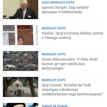
AQSH-MARKAZIY OSIYO
Qayum Ortiqov: Eng vahshiy
qiynoqlar O’zbekistonda
MARKAZIY OSIYO
Faollar: Qirg'izistonda bolalar davlat
e'tiboriga muhtoj
MARKAZIY OSIYO
Aziza Abdurasulova: O'shda aholi
hamon qo'rquv ostida kun
kechirmoqda
MARKAZIY OSIYO
Qirg'iziston: Xorijdan ko'mak
olayotgan nohukumat
tashkilotlardan nega xavfsirayapsiz?
HUQUQ VA QONUN