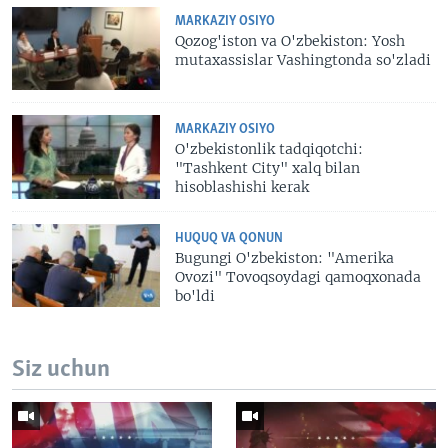
MARKAZIY OSIYO
Qozog'iston va O'zbekiston: Yosh
mutaxassislar Vashingtonda so'zladi
MARKAZIY OSIYO
O'zbekistonlik tadqiqotchi:
"Tashkent City" xalq bilan
hisoblashishi kerak
HUQUQ VA QONUN
Bugungi O'zbekiston: "Amerika
Ovozi" Tovoqsoydagi qamoqxonada
bo'ldi
Siz uchun