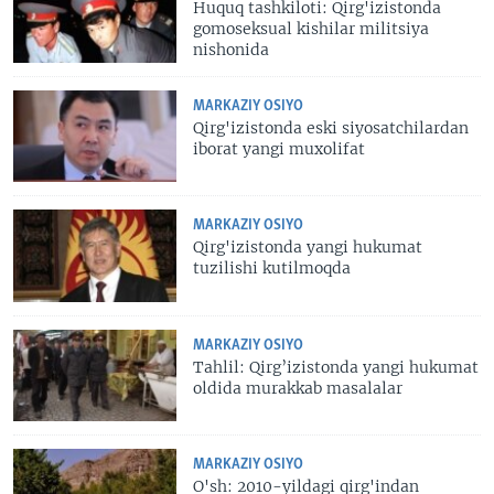
Huquq tashkiloti: Qirg'izistonda
gomoseksual kishilar militsiya
nishonida
MARKAZIY OSIYO
Qirg'izistonda eski siyosatchilardan
iborat yangi muxolifat
MARKAZIY OSIYO
Qirg'izistonda yangi hukumat
tuzilishi kutilmoqda
MARKAZIY OSIYO
Tahlil: Qirg’izistonda yangi hukumat
oldida murakkab masalalar
MARKAZIY OSIYO
O'sh: 2010-yildagi qirg'indan