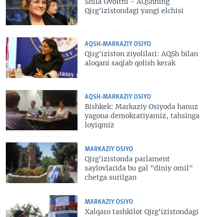
Shila Gvoltni - AQShning
Qirg'izistondagi yangi elchisi
AQSH-MARKAZIY OSIYO
Qirg'iziston ziyolilari: AQSh bilan
aloqani saqlab qolish kerak
AQSH-MARKAZIY OSIYO
Bishkek: Markaziy Osiyoda hanuz
yagona demokratiyamiz, tahsinga
loyiqmiz
MARKAZIY OSIYO
Qirg'izistonda parlament
saylovlarida bu gal "diniy omil"
chetga surilgan
MARKAZIY OSIYO
Xalqaro tashkilot Qirg'izistondagi