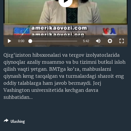
No media source currently available
VIDEO
ODNOKLASSNIKI
XABARLAR SURATLARDA
TELEGRAM
TWITTER
SOUNDCLOUD
VOA
0:00
5:42
Qirg'iziston hibsxonalari va tergov izolyatorlarida
qiynoqlar azaliy muammo va bu tizimni butkul isloh
qilish vaqti yetgan. BMTga ko'ra, mahbuslarni
qiynash keng tarqalgan va turmalardagi sharoit eng
oddiy talablarga ham javob bermaydi. Jorj
Vashington universitetida kechgan davra
suhbatidan...
Ulashing