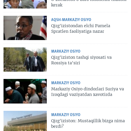
kerak
AQSH-MARKAZIY OSIYO
Qirg'izistondan elchi Pamela
Spratlen faoliyatiga nazar
MARKAZIY OSIYO
Qirg'iziston tashqi siyosati va
Rossiya ta'siri
MARKAZIY OSIYO
Markaziy Osiyo dindorlari Suriya va
Iroqdagi vaziyatdan xavotirda
MARKAZIY OSIYO
Qirg'iziston: Mustaqillik bizga nima
berdi?