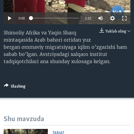
VIDEO
ODNOKLASSNIKI
XABARLAR SURATLARDA
TELEGRAM
0:00
2:22
TWITTER
Yuklab oling
Shimoliy Afrika va Yaqin Sharq
SOUNDCLOUD
VOA
mintaqasida Arab bahori ortidan yuz
bergan ommaviy migratsiyaga iqlim o’zgarishi ham
sabab bo’lgan. Avstriyadagi xalqaro institut
tadqiqotchilari ana shunday xulosaga kelgan.
Ulashing
Shu mavzuda
TABIAT