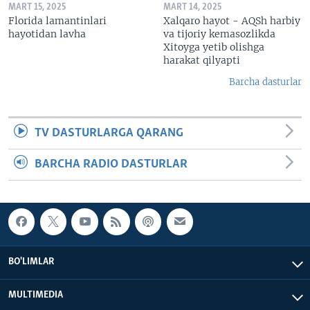
MART 15, 2025
MART 14, 2025
Florida lamantinlari
Xalqaro hayot - AQSh harbiy
hayotidan lavha
va tijoriy kemasozlikda
Xitoyga yetib olishga
harakat qilyapti
Barcha dasturlar
TV DASTURLARGA QARANG
BARCHA RADIO DASTURLAR
BO'LIMLAR
MULTIMEDIA