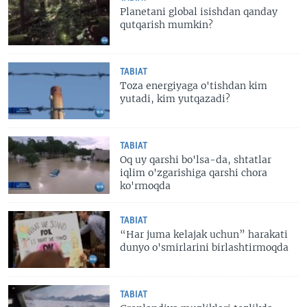
Planetani global isishdan qanday
qutqarish mumkin?
TABIAT
Toza energiyaga o'tishdan kim
yutadi, kim yutqazadi?
TABIAT
Oq uy qarshi bo'lsa-da, shtatlar
iqlim o'zgarishiga qarshi chora
ko'rmoqda
TABIAT
“Har juma kelajak uchun” harakati
dunyo o'smirlarini birlashtirmoqda
TABIAT