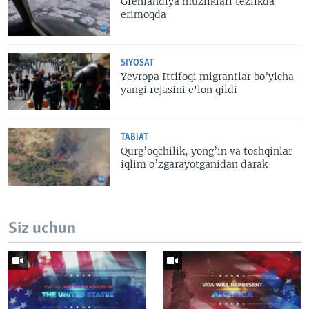
Grenlandiya muzliklari tezlikda
erimoqda
SIYOSAT
Yevropa Ittifoqi migrantlar bo’yicha
yangi rejasini e'lon qildi
TABIAT
Qurg’oqchilik, yong’in va toshqinlar
iqlim o’zgarayotganidan darak
Siz uchun