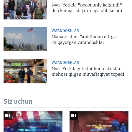
Nyu-Yorkda "noqonuniy kelgindi"
deb kamsitish jarimaga olib keladi
VATANDOSHLAR
Nyuyorkstan: Bruklindan efirga
chiqayotgan vatandoshlar
VATANDOSHLAR
Nyu-Yorkdagi tadbirkor o’zbeklar:
mehnat qilgan muvaffaqiyat topadi
Siz uchun