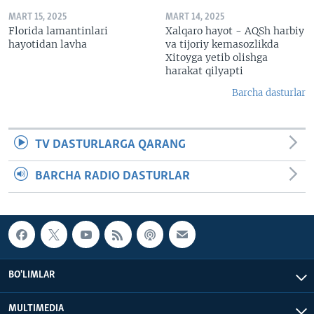
MART 15, 2025
MART 14, 2025
Florida lamantinlari
Xalqaro hayot - AQSh harbiy
hayotidan lavha
va tijoriy kemasozlikda
Xitoyga yetib olishga
harakat qilyapti
Barcha dasturlar
TV DASTURLARGA QARANG
BARCHA RADIO DASTURLAR
BO'LIMLAR
MULTIMEDIA