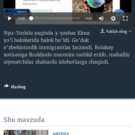
VIDEO
ODNOKLASSNIKI
XABARLAR SURATLARDA
TELEGRAM
0:00
4:25
TWITTER
Yuklab oling
Nyu-Yorkda yaqinda 3-yashar Elnur
SOUNDCLOUD
VOA
yo'l halokatida halok bo'ldi. Go’dak
o'zbekistonlik immigrantlar farzandi. Bolakay
xotirasiga Bruklinda marosim tashkil etilib, mahalliy
siyosatchilar shaharda islohotlarga chaqirdi.
Ulashing
Shu mavzuda
AMERIKA