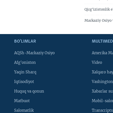
Qirg'izistonlik
Markaziy Osiyo
BO'LIMLAR
MULTIMED
AQSh-Markaziy Osiyo
Amerika Ma
Afg'oniston
Video
Yaqin Sharq
Xalqaro ha
Iqtisodiyot
Vashington
Huquq va qonun
Xabarlar su
Matbuot
Mobil-salo
Salomatlik
Transcripts