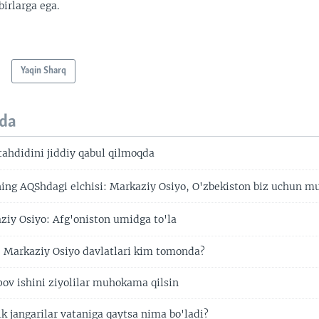
irlarga ega.
Yaqin Sharq
da
tahdidini jiddiy qabul qilmoqda
ing AQShdagi elchisi: Markaziy Osiyo, O'zbekiston biz uchun 
y Osiyo: Afg'oniston umidga to'la
 Markaziy Osiyo davlatlari kim tomonda?
pov ishini ziyolilar muhokama qilsin
k jangarilar vataniga qaytsa nima bo'ladi?