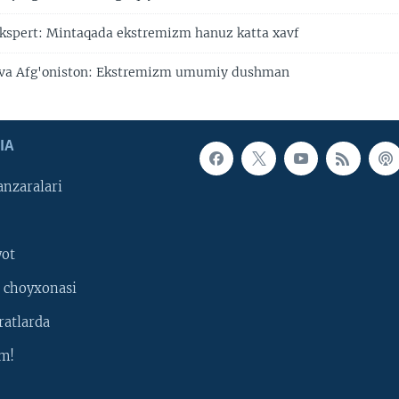
 ekspert: Mintaqada ekstremizm hanuz katta xavf
 va Afg'oniston: Ekstremizm umumiy dushman
IA
nzaralari
yot
 choyxonasi
ratlarda
m!