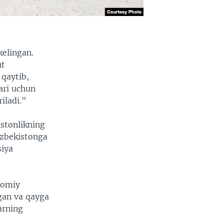
kelingan.
nt
 qaytib,
lari uchun
iladi."
istonlikning
'zbekistonga
siya
slomiy
tgan va qayga
arning