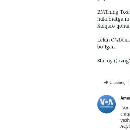
BMTning Toshk
hukumatga muro
Xalqaro qonunl
Lekin O'zbekis
bo'lgan.
Shu oy Qozog'
Ulashing
Amer
"Ame
chiq
yash
AQSh