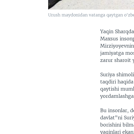
Urush maydonidan vatanga qaytgan o'zbe
Yaqin Sharqdan
Maxsus insonp
Mirziyoyevnin
jamiyatga mosl
zarur sharoit 
Suriya shimoli
taqdiri haqid
qaytishi mumk
yordamlashgan
Bu insonlar, d
davlat"ni Sur
borishini bilm
yaqinlari ekani