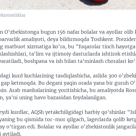
kistonliklar
 O'zbekistonga bugun 156 nafar bolalar va ayollar olib 
arvarlik amaliyoti, deya bildirmoqda Toshkent. Prezide
g matbuot xizmatiga ko'ra, bu "fuqarolar tinch hayotga
ashishlari, ta'lim va ijtimoiy dasturlarda ishtirok etish
yaratiladi, boshpana va ish bilan ta'minlash choralari ko‘r
dagi kurd kuchlarining tasdiqlashicha, aslida 300 o'zbek
a gap ketmoqda. Bu degani yaqin orada yana bir guruh O
in. Arab manbalarining yoritishicha, bu amaliyotda Ros
, ya'ni uning havo bazasidan foydalanilgan.
eydi kurdlar, AQSh yetakchiligidagi harbiy qo'shinlar "I
iyaning bu qismida tor-mor qilgach, lagerlarda qolib ke
ay o'tirgan edi. Bolalar va ayollar o'zbekistonlik jangaril
 aytiladi.