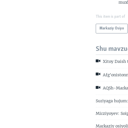
muxb
This item is part of
Markaziy Osiyo
Shu mavzu
Xitoy Daish 
Afg'onistonn
AQSh-Markazi
Suriyaga hujum:
Mirziyoyev: Soi
Markaziy osiyoli