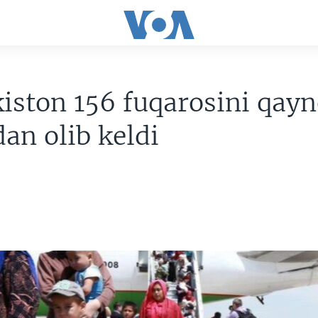
iston 156 fuqarosini qay
an olib keldi