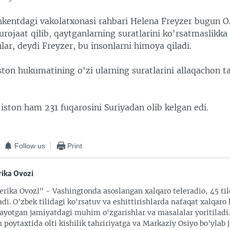
entdagi vakolatxonasi rahbari Helena Freyzer bugun O
jaat qilib, qaytganlarning suratlarini ko'rsatmaslikka 
ar, deydi Freyzer, bu insonlarni himoya qiladi.
ton hukumatining o'zi ularning suratlarini allaqachon t
iston ham 231 fuqarosini Suriyadan olib kelgan edi.
Follow us
Print
ika Ovozi
rika Ovozi" - Vashingtonda asoslangan xalqaro teleradio, 45 til
adi. O'zbek tilidagi ko'rsatuv va eshittirishlarda nafaqat xalqaro 
ayotgan jamiyatdagi muhim o'zgarishlar va masalalar yoritiladi
 poytaxtida olti kishilik tahririyatga va Markaziy Osiyo bo'ylab