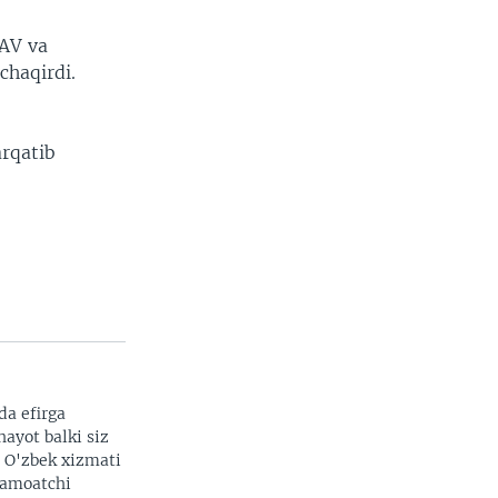
AV va
chaqirdi.
arqatib
da efirga
hayot balki siz
. O'zbek xizmati
 jamoatchi