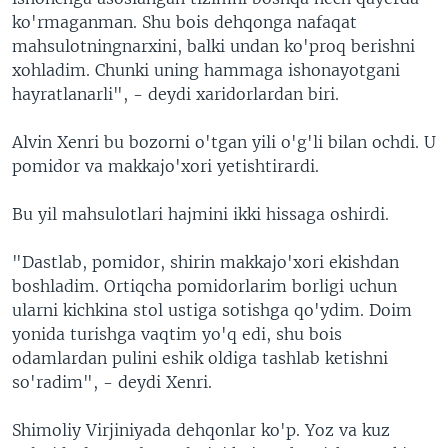
ko'rmaganman. Shu bois dehqonga nafaqat
mahsulotningnarxini, balki undan ko'proq berishni
xohladim. Chunki uning hammaga ishonayotgani
hayratlanarli", - deydi xaridorlardan biri.
Alvin Xenri bu bozorni o'tgan yili o'g'li bilan ochdi. U
pomidor va makkajo'xori yetishtirardi.
Bu yil mahsulotlari hajmini ikki hissaga oshirdi.
"Dastlab, pomidor, shirin makkajo'xori ekishdan
boshladim. Ortiqcha pomidorlarim borligi uchun
ularni kichkina stol ustiga sotishga qo'ydim. Doim
yonida turishga vaqtim yo'q edi, shu bois
odamlardan pulini eshik oldiga tashlab ketishni
so'radim", - deydi Xenri.
Shimoliy Virjiniyada dehqonlar ko'p. Yoz va kuz