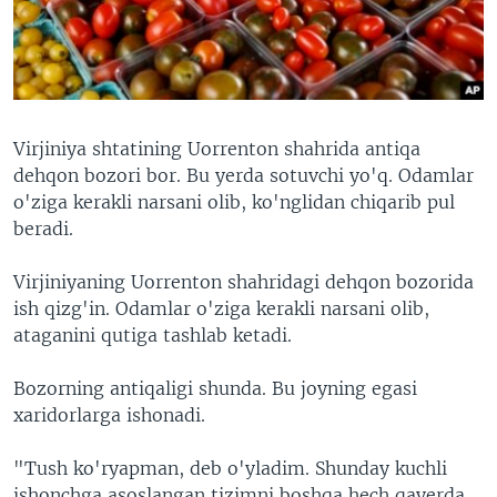
VIDEO
ODNOKLASSNIKI
XABARLAR SURATLARDA
TELEGRAM
TWITTER
SOUNDCLOUD
VOA
Virjiniya shtatining Uorrenton shahrida antiqa
dehqon bozori bor. Bu yerda sotuvchi yo'q. Odamlar
o'ziga kerakli narsani olib, ko'nglidan chiqarib pul
beradi.
Virjiniyaning Uorrenton shahridagi dehqon bozorida
ish qizg'in. Odamlar o'ziga kerakli narsani olib,
ataganini qutiga tashlab ketadi.
Bozorning antiqaligi shunda. Bu joyning egasi
xaridorlarga ishonadi.
"Tush ko'ryapman, deb o'yladim. Shunday kuchli
ishonchga asoslangan tizimni boshqa hech qayerda