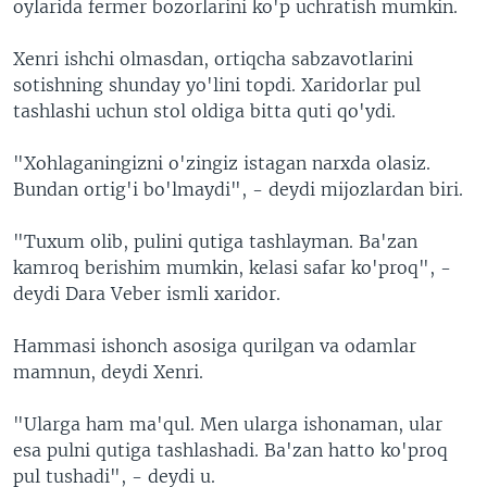
oylarida fermer bozorlarini ko'p uchratish mumkin.
Xenri ishchi olmasdan, ortiqcha sabzavotlarini
sotishning shunday yo'lini topdi. Xaridorlar pul
tashlashi uchun stol oldiga bitta quti qo'ydi.
"Xohlaganingizni o'zingiz istagan narxda olasiz.
Bundan ortig'i bo'lmaydi", - deydi mijozlardan biri.
"Tuxum olib, pulini qutiga tashlayman. Ba'zan
kamroq berishim mumkin, kelasi safar ko'proq", -
deydi Dara Veber ismli xaridor.
Hammasi ishonch asosiga qurilgan va odamlar
mamnun, deydi Xenri.
"Ularga ham ma'qul. Men ularga ishonaman, ular
esa pulni qutiga tashlashadi. Ba'zan hatto ko'proq
pul tushadi", - deydi u.