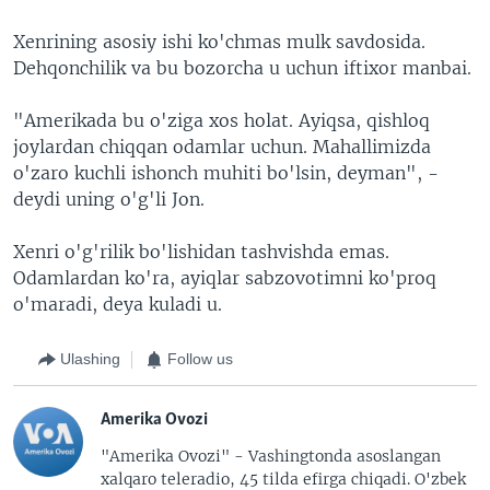
Xenrining asosiy ishi ko'chmas mulk savdosida.
Dehqonchilik va bu bozorcha u uchun iftixor manbai.
"Amerikada bu o'ziga xos holat. Ayiqsa, qishloq
joylardan chiqqan odamlar uchun. Mahallimizda
o'zaro kuchli ishonch muhiti bo'lsin, deyman", -
deydi uning o'g'li Jon.
Xenri o'g'rilik bo'lishidan tashvishda emas.
Odamlardan ko'ra, ayiqlar sabzovotimni ko'proq
o'maradi, deya kuladi u.
Ulashing
Follow us
Amerika Ovozi
"Amerika Ovozi" - Vashingtonda asoslangan
xalqaro teleradio, 45 tilda efirga chiqadi. O'zbek