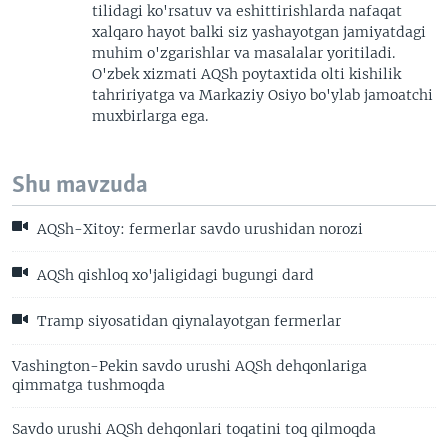
tilidagi ko'rsatuv va eshittirishlarda nafaqat
xalqaro hayot balki siz yashayotgan jamiyatdagi
muhim o'zgarishlar va masalalar yoritiladi.
O'zbek xizmati AQSh poytaxtida olti kishilik
tahririyatga va Markaziy Osiyo bo'ylab jamoatchi
muxbirlarga ega.
Shu mavzuda
AQSh-Xitoy: fermerlar savdo urushidan norozi
AQSh qishloq xo'jaligidagi bugungi dard
Tramp siyosatidan qiynalayotgan fermerlar
Vashington-Pekin savdo urushi AQSh dehqonlariga
qimmatga tushmoqda
Savdo urushi AQSh dehqonlari toqatini toq qilmoqda