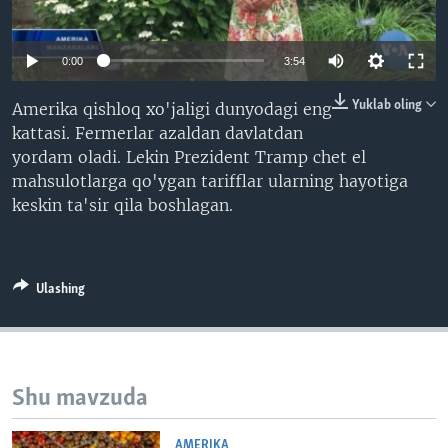
VIDEO
ODNOKLASSNIKI
XABARLAR SURATLARDA
TELEGRAM
0:00
3:54
TWITTER
Yuklab oling
Amerika qishloq xo'jaligi dunyodagi eng
SOUNDCLOUD
VOA
kattasi. Fermerlar azaldan davlatdan
yordam oladi. Lekin Prezident Tramp chet el
mahsulotlarga qo'ygan tarifflar ularning hayotiga
keskin ta'sir qila boshlagan.
Ulashing
Shu mavzuda
AMERIKA