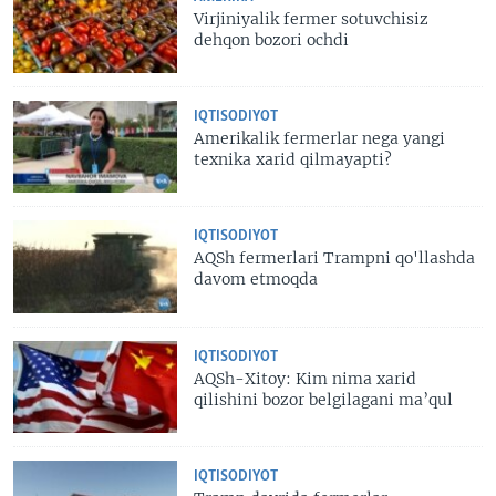
Virjiniyalik fermer sotuvchisiz
dehqon bozori ochdi
IQTISODIYOT
Amerikalik fermerlar nega yangi
texnika xarid qilmayapti?
IQTISODIYOT
AQSh fermerlari Trampni qo'llashda
davom etmoqda
IQTISODIYOT
AQSh-Xitoy: Kim nima xarid
qilishini bozor belgilagani ma’qul
IQTISODIYOT