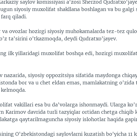
arkaziy saylov komissiyasi a'zosi Sherzod Qudratxo'jaye
gun siyosiy muxolifat shakllana boshlagan va bu galgi 
farq qiladi.
ar va ovozlar hozirgi siyosiy muhokamalarda tez-tez qulo
o'z ta'sirini o'tkazmoqda, deydi Qudratxo'jayev.
ng ilk yillaridagi muxolifat boshqa edi, hozirgi muxolifa
v nazarida, siyosiy oppozitsiya sifatida maydonga chiqa
stonda bor va u chet eldan emas, mamlakatning o'zida t
b kelmoqda.
lifat vakillari esa bu da'volarga ishonmaydi. Ularga ko'r
m Karimov davrida turli tazyiqlar ortidan chetga chiqib 
akatga qaytarilmaguncha siyosiy islohotlar haqida gapir
ining O'zbekistondagi saylovlarni kuzatish bo'yicha 11 k