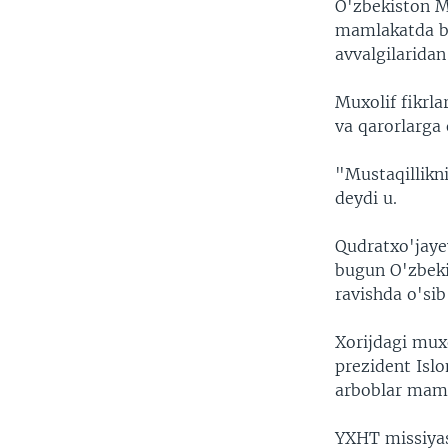
O'zbekiston M
mamlakatda bu
avvalgilaridan 
Muxolif fikrl
va qarorlarga 
"Mustaqillikni
deydi u.
Qudratxo'jaye
bugun O'zbeki
ravishda o'si
Xorijdagi muxo
prezident Islo
arboblar maml
YXHT missiyas