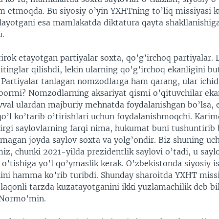
om etmoqda. Bu siyosiy o’yin YXHTning to’liq missiyasi 
layotgani esa mamlakatda diktatura qayta shakllanishig
u.
irok etayotgan partiyalar soxta, qo’g’irchoq partiyalar. 
itinglar qilishdi, lekin ularning qo’g’irchoq ekanligini b
. Partiyalar tanlagan nomzodlarga ham qarang, ular ichid
 bormi? Nomzodlarning aksariyat qismi o’qituvchilar eka
vval ulardan majburiy mehnatda foydalanishgan bo’lsa, 
o’l ko’tarib o’tirishlari uchun foydalanishmoqchi. Karim
irgi saylovlarning farqi nima, hukumat buni tushuntirib 
lmagan joyda saylov soxta va yolg’ondir. Biz shuning u
z, chunki 2021-yilda prezidentlik saylovi o’tadi, u say
 o’tishiga yo’l qo’ymaslik kerak. O’zbekistonda siyosiy i
ini hamma ko’rib turibdi. Shunday sharoitda YXHT missi
’laqonli tarzda kuzatayotganini ikki yuzlamachilik deb b
 Normo’min.