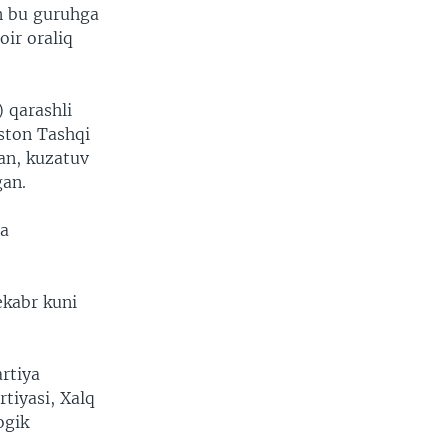
n bu guruhga
oir oraliq
 qarashli
iston Tashqi
gan, kuzatuv
gan.
da
ekabr kuni
rtiya
tiyasi, Xalq
ogik