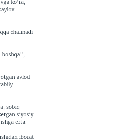
vga ko'ra,
saylov
qqa chalinadi
t boshqa", -
yotgan avlod
abiiy
a, sobiq
ketgan siyosiy
ishga erta.
ishidan iborat