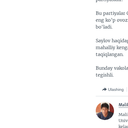
Bu partiyalar 
eng ko’p ovoz
bo'ladi.
Saylov haqidag
mahalliy keng
taqiqlangan.
Bunday vakolat
tegishli.
Ulashing
Mali
Mali
Univ
kela