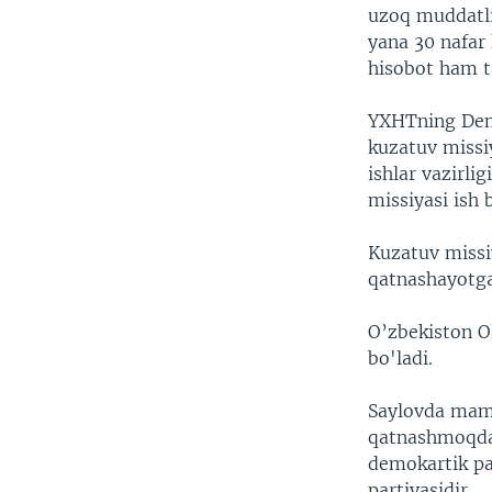
uzoq muddatli
yana 30 nafar 
hisobot ham t
YXHTning Demo
kuzatuv missiy
ishlar vazirli
missiyasi ish
Kuzatuv missi
qatnashayotgan
O’zbekiston O
bo'ladi.
Saylovda maml
qatnashmoqda.
demokartik par
partiyasidir.