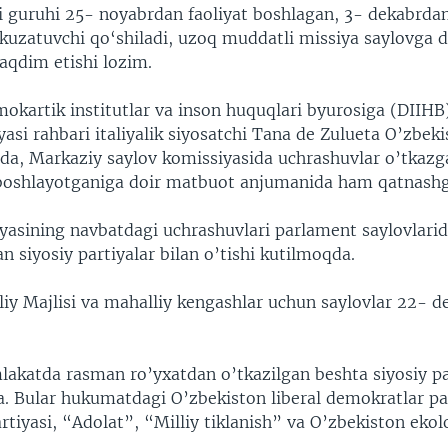
 guruhi 25- noyabrdan faoliyat boshlagan, 3- dekabrda
kuzatuvchi qo‘shiladi, uzoq muddatli missiya saylovga d
aqdim etishi lozim.
kartik institutlar va inson huquqlari byurosiga (DIIHB)
asi rahbari italiyalik siyosatchi Tana de Zulueta O’zbek
gida, Markaziy saylov komissiyasida uchrashuvlar o’tkaz
 boshlayotganiga doir matbuot anjumanida ham qatnash
yasining navbatdagi uchrashuvlari parlament saylovlari
 siyosiy partiyalar bilan o’tishi kutilmoqda.
liy Majlisi va mahalliy kengashlar uchun saylovlar 22- d
akatda rasman ro’yxatdan o’tkazilgan beshta siyosiy pa
 Bular hukumatdagi O’zbekiston liberal demokratlar par
tiyasi, “Adolat”, “Milliy tiklanish” va O’zbekiston ekol