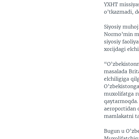
YXHT missiyas
o’tkazmadi, de
Siyosiy muhoj
Normo’min mam
siyosiy faoliy
xorijdagi elc
“O’zbekistonn
masalada Brita
elchiligiga q
O’zbekistonga
muxolifatga r
qaytarmoqda. 
aeroportidan o
mamlakatni t
Bugun u O’zbe
Muxolifatchiga