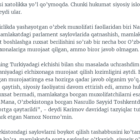
i xatolikka yo’l qo’ymoqda. Chunki hukumat siyosiy islo
ydi ular.
irlikda yashayotgan o’zbek muxolifati faollaridan biri 
lakatdagi parlament saylovlarida qatnashish, mamlak
at boshlashga ruxsat berilishini so’rab bir necha bor O’z
hixonalariga murojaat qilgan, ammo biror javob olmagan.
ing Turkiyadagi elchishi bilan shu masalada uchrashdi
niyadagi elchixonaga murojaat qilish lozimligini aytdi. 
ilgan murojaatimga esa hozirga qadar javob olganim yo’
 qaytish, siyosiy faoliyatni davom ettirish edi, ammo h
uxsat bermadi, mamlakatga borgan muxolifatchilarni es
Mana, O’zbekistonga borgan Nasrullo Sayyid Toshkent
rtga qaytarildi”, - deydi Karimov davridagi tazyiqlar tuf
ark etgan Namoz Normo’min.
kistondagi saylovlarni boykot qilish tashabbusini ko’ta
 ko’ra, mamlakatda soxta saylovlar o’tkazish, siyosiy o’