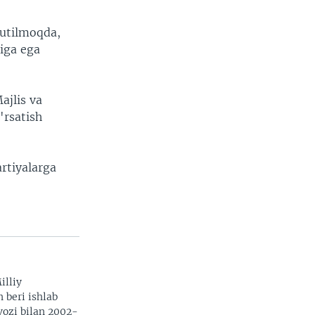
kutilmoqda,
tiga ega
ajlis va
'rsatish
artiyalarga
illiy
n beri ishlab
vozi bilan 2002-