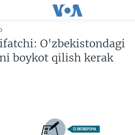
O
fatchi: O'zbekistondagi
ni boykot qilish kerak