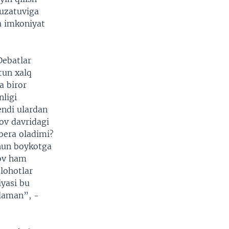
kuzatuviga
a imkoniyat
Debatlar
utun xalq
a biror
nligi
endi ulardan
ov davridagi
bera oladimi?
chun boykotga
lov ham
slohotlar
yasi bu
ilaman”, -