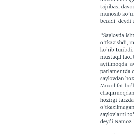
tajribasi dav
munosib ko’ri
beradi, deydi 
“Saylovda isht
o’tkazishdi, m
ko’rib turibdi
mustaqil faol
aytilmoqda, a
parlamentda q
saylovdan hoz
Muxolifat bo’
chaqirmoqdami
hozirgi tarzda
o’tkazilmagan
saylovlarni to
deydi Namoz