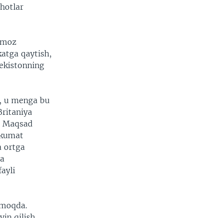
hotlar
Namoz
atga qaytish,
bekistonning
m, u menga bu
Britaniya
q. Maqsad
ukumat
a ortga
da
ayli
rmoqda.
yin qilish