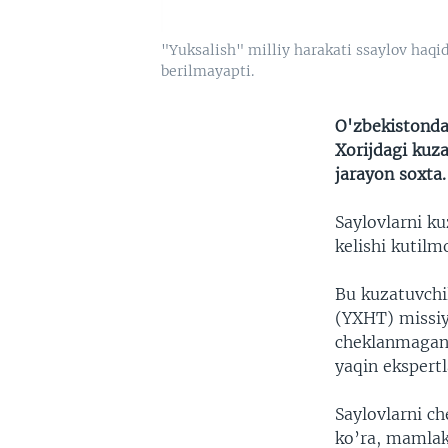
"Yuksalish" milliy harakati ssaylov haqid
berilmayapti.
O'zbekistonda 
Xorijdagi kuza
jarayon soxta.
Saylovlarni k
kelishi kutilm
Bu kuzatuvchil
(YXHT) missiya
cheklanmagan,
yaqin ekspertl
Saylovlarni c
ko’ra, mamlaka