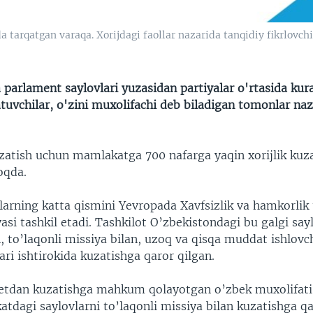
a tarqatgan varaqa. Xorijdagi faollar nazarida tanqidiy fikrlovch
parlament saylovlari yuzasidan partiyalar o'rtasida kura
tuvchilar, o'zini muxolifachi deb biladigan tomonlar naz
uzatish uchun mamlakatga 700 nafarga yaqin xorijlik kuz
oqda.
arning katta qismini Yevropada Xavfsizlik va hamkorlik 
si tashkil etadi. Tashkilot O’zbekistondagi bu galgi say
 to’laqonli missiya bilan, uzoq va qisqa muddat ishlovc
ari ishtirokida kuzatishga qaror qilgan.
hetdan kuzatishga mahkum qolayotgan o’zbek muxolifati 
tdagi saylovlarni to’laqonli missiya bilan kuzatishga qa