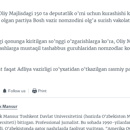
Oliy Majlisdagi 150 ta deputatlik o’rni uchun kurashishi 
 olgan partiya Bosh vazir nomzodini olg'a surish vakola
i qonunga kiritilgan so’nggi o’zgarishlarga ko’ra, Oliy M
ashlarga mustaqil tashabbus guruhlaridan nomzodlar ko
 faqat Adliya vazirligi ro’yxatidan o’tkazilgan rasmiy p
Follow us
Print
k Mansur
k Mansur Toshkent Davlat Universitetini (hozirda O'zbekiston M
ersiteti) bitirgan. Professional jurnalist. Bu sohada 1990-yilarda
di. O'zbekistonda qator nashrlarda faoliyat yuritgan. "Amerika O