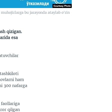
i muhojirlarga bu jarayonda ataylab o'rin
sh qizigan.
arida esa
atuvchilar
tashkiloti
lovlarni ham
hi 300 nafarga
faollariga
ror qilgan