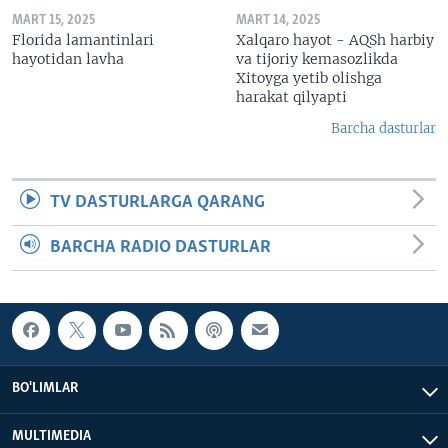
MART 15, 2025
MART 14, 2025
Florida lamantinlari
Xalqaro hayot - AQSh harbiy
hayotidan lavha
va tijoriy kemasozlikda
Xitoyga yetib olishga
harakat qilyapti
Barcha dasturlar
TV DASTURLARGA QARANG
BARCHA RADIO DASTURLAR
BO'LIMLAR
MULTIMEDIA