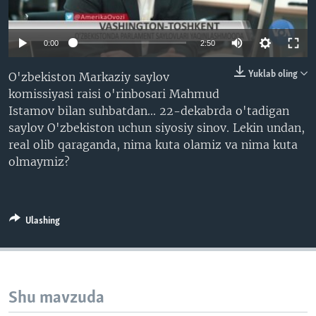
VIDEO
ODNOKLASSNIKI
XABARLAR SURATLARDA
TELEGRAM
0:00
2:50
TWITTER
Yuklab oling
O'zbekiston Markaziy saylov
SOUNDCLOUD
VOA
komissiyasi raisi o'rinbosari Mahmud
Istamov bilan suhbatdan... 22-dekabrda o'tadigan
saylov O'zbekiston uchun siyosiy sinov. Lekin undan,
real olib qaraganda, nima kuta olamiz va nima kuta
olmaymiz?
Ulashing
Shu mavzuda