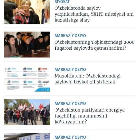
SIYOSAT
O'zbekistonda saylov
yaqinlasharkan, YXHT missiyasi uni
kuzatishga shay
MARKAZIY OSIYO
O‘zbekistonning Tojikistondagi 2000
fuqarosi saylovda qatnashadimi?
MARKAZIY OSIYO
Muxolifatchi: O'zbekistondagi
saylovni boykot qilish kerak
MARKAZIY OSIYO
O'zbekiston partiyalari energiya
taqchilligi muammosini
ko'taryaptimi?
MARKAZIY OSIYO