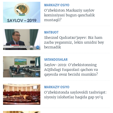
MARKAZIY OSIYO
O'zbekiston Markaziy saylov
komissiyasi bugun qanchalik
mustaqil?
MATBUOT
Sherzod Qudratxo'jayev: Biz ham
zarba yeganmiz, lekin umidni boy
bermadik
VATANDOSHLAR
Saylov-2019: O'zbekistonning
AQShdagi fuqarolari qachon va
qayerda ovoz berishi mumkin?
MARKAZIY OSIYO
O'zbekistonda saylovoldi tashviqot:
siyosiy islohotlar haqida gap yo'q