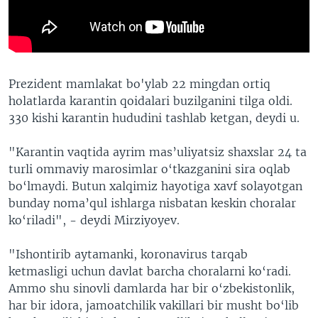
Prezident mamlakat bo'ylab 22 mingdan ortiq
holatlarda karantin qoidalari buzilganini tilga oldi.
330 kishi karantin hududini tashlab ketgan, deydi u.
"Karantin vaqtida ayrim mas’uliyatsiz shaxslar 24 ta
turli ommaviy marosimlar o‘tkazganini sira oqlab
bo‘lmaydi. Butun xalqimiz hayotiga xavf solayotgan
bunday noma’qul ishlarga nisbatan keskin choralar
ko‘riladi", - deydi Mirziyoyev.
"Ishontirib aytamanki, koronavirus tarqab
ketmasligi uchun davlat barcha choralarni ko‘radi.
Ammo shu sinovli damlarda har bir o‘zbekistonlik,
har bir idora, jamoatchilik vakillari bir musht bo‘lib