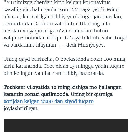
"Yurtimizga chetdan kirib kelgan koronavirus
kasalligiga chalinganlar soni 221 taga yetdi. Ming
afsuski, ko‘rsatilgan tibbiy yordamga qaramasdan,
bemorlardan 2 nafari vafot etdi. Ularning oila
a’zolari va yaqinlariga o‘z nomimdan, butun
xalqimiz nomidan chuqur ta’ziya bildirib, sabr-toqat
va bardamlik tilayman", - dedi Mirziyoyev.
Uning qayd etishicha, O'zbekistonda hozir 100 ming
kishi karantinda. Chet eldan 13 mingga yaqin fuqaro
olib kelingan va ular ham tibbiy nazoratda.
Toshkent viloyatida 10 ming kishiga mo‘ljallangan
karantin zonasi qurilmoqda. Uning bir qismiga
xorijdan kelgan 2200 dan ziyod fuqaro
joylashtirilgan.