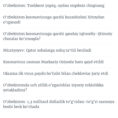
O'zbekiston: Toshkent yopiq; uydan niqobsiz chiqmang
O'zbekiston koronavirusga qarshi kurashishni Xitoydan
o'rganadi
O'zbekiston koronavirusga qarshi qanday iqtisodiy-ijtimoiy
choralar ko'rmoqda?
Mirziyoyev: Qator sohalarga soliq ta'tili beriladi
Koronavirus rasman Markaziy Osiyoda ham qayd etildi
Ukraina ilk virus paydo bo'lishi bilan cheklovlar joriy etdi
O’zbekistonda uch yillik o’zgarishlar siyosiy erkinlikka
yetakladimi?
O'zbekiston: 1,3 milliard dollarlik to'g'ridan-to'g'ri sarmoya
boshi berk ko'chada