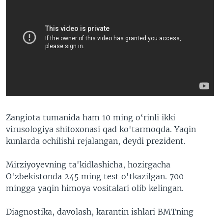
Zangiota tumanida ham 10 ming o‘rinli ikki
virusologiya shifoxonasi qad ko'tarmoqda. Yaqin
kunlarda ochilishi rejalangan, deydi prezident.
Mirziyoyevning ta'kidlashicha, hozirgacha
O'zbekistonda 245 ming test o'tkazilgan. 700
mingga yaqin himoya vositalari olib kelingan.
Diagnostika, davolash, karantin ishlari BMTning