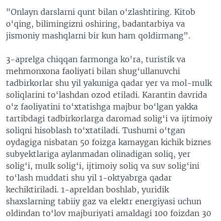
"Onlayn darslarni qunt bilan o‘zlashtiring. Kitob
o‘qing, bilimingizni oshiring, badantarbiya va
jismoniy mashqlarni bir kun ham qoldirmang".
3-aprelga chiqqan farmonga ko'ra, turistik va
mehmonxona faoliyati bilan shug‘ullanuvchi
tadbirkorlar shu yil yakuniga qadar yer va mol-mulk
soliqlarini to‘lashdan ozod etiladi. Karantin davrida
o‘z faoliyatini to‘xtatishga majbur bo‘lgan yakka
tartibdagi tadbirkorlarga daromad solig‘i va ijtimoiy
soliqni hisoblash to‘xtatiladi. Tushumi o‘tgan
oydagiga nisbatan 50 foizga kamaygan kichik biznes
subyektlariga aylanmadan olinadigan soliq, yer
solig‘i, mulk solig‘i, ijtimoiy soliq va suv solig‘ini
to‘lash muddati shu yil 1-oktyabrga qadar
kechiktiriladi. 1-apreldan boshlab, yuridik
shaxslarning tabiiy gaz va elektr energiyasi uchun
oldindan to‘lov majburiyati amaldagi 100 foizdan 30