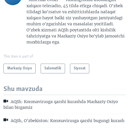
xalqaro teleradio, 45 tilda efirga chiqadi. O'zbek
tilidagi ko'rsatuv va eshittirishlarda nafaqat
xalqaro hayot balki siz yashayotgan jamiyatdagi
muhim o'zgarishlar va masalalar yoritiladi.
O'zbek xizmati AQSh poytaxtida olti kishilik
tahririyatga va Markaziy Osiyo bo'ylab jamoatchi
muxbirlarga ega.
This item is part of
Markaziy Osiyo
Salomatlik
Siyosat
Shu mavzuda
AQSh: Koronavirusga qarshi kurashda Markaziy Osiyo
bilan birgamiz
AQSh, O'zbekiston: Koronavirusga qarshi bugungi kurash