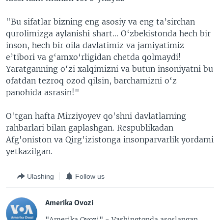
"Bu sifatlar bizning eng asosiy va eng ta’sirchan
qurolimizga aylanishi shart... O‘zbekistonda hech bir
inson, hech bir oila davlatimiz va jamiyatimiz
e’tibori va g‘amxo‘rligidan chetda qolmaydi!
Yaratganning o‘zi xalqimizni va butun insoniyatni bu
ofatdan tezroq ozod qilsin, barchamizni o‘z
panohida asrasin!"
O'tgan hafta Mirziyoyev qo'shni davlatlarning
rahbarlari bilan gaplashgan. Respublikadan
Afg'oniston va Qirg'izistonga insonparvarlik yordami
yetkazilgan.
Ulashing
Follow us
Amerika Ovozi
"Amerika Ovozi" - Vashingtonda asoslangan