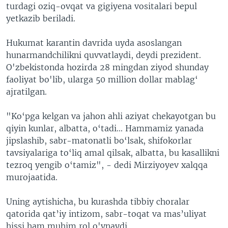
turdagi oziq-ovqat va gigiyena vositalari bepul
yetkazib beriladi.
Hukumat karantin davrida uyda asoslangan
hunarmandchilikni quvvatlaydi, deydi prezident.
O'zbekistonda hozirda 28 mingdan ziyod shunday
faoliyat bo'lib, ularga 50 million dollar mablag‘
ajratilgan.
"Ko‘pga kelgan va jahon ahli aziyat chekayotgan bu
qiyin kunlar, albatta, o‘tadi... Hammamiz yanada
jipslashib, sabr-matonatli bo‘lsak, shifokorlar
tavsiyalariga to‘liq amal qilsak, albatta, bu kasallikni
tezroq yengib o‘tamiz", - dedi Mirziyoyev xalqqa
murojaatida.
Uning aytishicha, bu kurashda tibbiy choralar
qatorida qat’iy intizom, sabr-toqat va mas’uliyat
hissi ham muhim rol o'ynaydi.