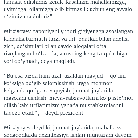
harakat qilishimiz kerak. Kasallikni mahallamizga,
uyimizga, oilamizga olib kirmaslik uchun eng avvalo
o‘zimiz mas’ulmiz".
Mirziyoyev Yaponiyani yuqori gigiyenaga asoslangan
kundalik turmush tarzi va urf-odatlari bilan aholisi
zich, qo‘shnilari bilan savdo aloqalari o‘ta
rivojlangan bo‘lsa-da, virusning keng tarqalashiga
yo‘l qo‘ymadi, deya maqtadi.
"Bu esa bizda ham azal-azaldan mavjud – qo‘lini
ko‘ksiga qo‘yib salomlashish, uyga mehmon
kelganda qo‘lga suv quyish, jamoat joylarida
masofani ushlash, meva-sabzavotlarni ko‘p iste’mol
qilish kabi urflarimizni yanada mustahkamlashni
taqozo etadi", - deydi prezident.
Mirziyoyev deydiki, jamoat joylarida, mahalla va
xonadonlarda dezinfeksiya ishlari muntazam davom