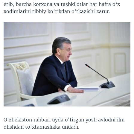
etib, barcha korxona va tashkilotlar har hafta o‘z
xodimlarini tibbiy ko‘rikdan o‘tkazishi zarur.
O'zbekiston rahbari uyda o'tirgan yosh avlodni ilm
olishdan to'xtamaslikka undadi.