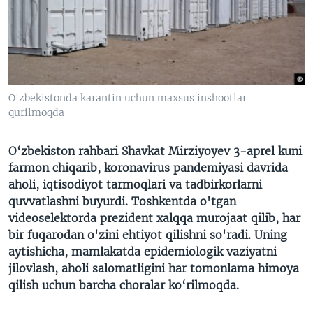
VIDEO
ODNOKLASSNIKI
XABARLAR SURATLARDA
TELEGRAM
TWITTER
SOUNDCLOUD
VOA
O'zbekistonda karantin uchun maxsus inshootlar
qurilmoqda
O‘zbekiston rahbari Shavkat Mirziyoyev 3-aprel kuni
farmon chiqarib, koronavirus pandemiyasi davrida
aholi, iqtisodiyot tarmoqlari va tadbirkorlarni
quvvatlashni buyurdi. Toshkentda o'tgan
videoselektorda prezident xalqqa murojaat qilib, har
bir fuqarodan o'zini ehtiyot qilishni so'radi. Uning
aytishicha, mamlakatda epidemiologik vaziyatni
jilovlash, aholi salomatligini har tomonlama himoya
qilish uchun barcha choralar ko‘rilmoqda.