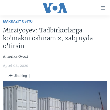
Bosh
sahifaga
boring
Boshiga
MARKAZIY OSIYO
qayting
BOSH SAHIFA
Mirziyoyev: Tadbirkorlarga
Qidiruvga
AMERIKA
ko'makni oshiramiz, xalq uyda
o'ting
MARKAZIY OSIYO
o'tirsin
XALQARO
Amerika Ovozi
VATANDOSHLAR
Aprel 04, 2020
MULTIMEDIA
Ulashing
IJTIMOIY TARMOQLAR
AMERIKA MANZARALARI
INGLIZ TILI DARSLARI
XALQARO HAYOT
FACEBOOK
EDITORIAL
VASHINGTON CHOYXONASI
YOUTUBE
MOBIL-SALOM!
INSTAGRAM
Learning English