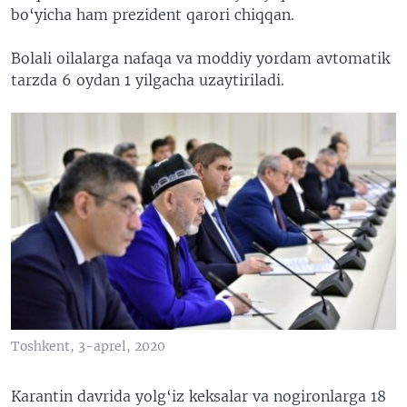
bo‘yicha ham prezident qarori chiqqan.
Bolali oilalarga nafaqa va moddiy yordam avtomatik
tarzda 6 oydan 1 yilgacha uzaytiriladi.
Toshkent, 3-aprel, 2020
Karantin davrida yolg‘iz keksalar va nogironlarga 18