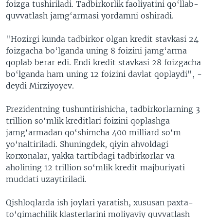
foizga tushiriladi. Tadbirkorlik faoliyatini qo‘llab-
quvvatlash jamg‘armasi yordamni oshiradi.
"Hozirgi kunda tadbirkor olgan kredit stavkasi 24
foizgacha bo‘lganda uning 8 foizini jamg‘arma
qoplab berar edi. Endi kredit stavkasi 28 foizgacha
bo‘lganda ham uning 12 foizini davlat qoplaydi", -
deydi Mirziyoyev.
Prezidentning tushuntirishicha, tadbirkorlarning 3
trillion so‘mlik kreditlari foizini qoplashga
jamg‘armadan qo‘shimcha 400 milliard so‘m
yo‘naltiriladi. Shuningdek, qiyin ahvoldagi
korxonalar, yakka tartibdagi tadbirkorlar va
aholining 12 trillion so‘mlik kredit majburiyati
muddati uzaytiriladi.
Qishloqlarda ish joylari yaratish, xususan paxta-
to‘qimachilik klasterlarini moliyaviy quvvatlash