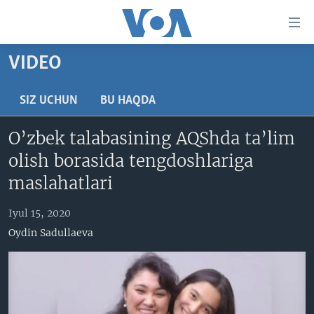
Bosh
sahifaga
boring
Boshiga
VIDEO
qayting
BOSH SAHIFA
Qidiruvga
AMERIKA
SIZ UCHUN
BU HAQDA
o'ting
MARKAZIY OSIYO
O’zbek talabasining AQShda ta’lim
XALQARO
olish borasida tengdoshlariga
VATANDOSHLAR
maslahatlari
MULTIMEDIA
Iyul 15, 2020
IJTIMOIY TARMOQLAR
AMERIKA MANZARALARI
Oydin Sadullaeva
INGLIZ TILI DARSLARI
XALQARO HAYOT
FACEBOOK
EDITORIAL
VASHINGTON CHOYXONASI
YOUTUBE
MOBIL-SALOM!
INSTAGRAM
Learning English