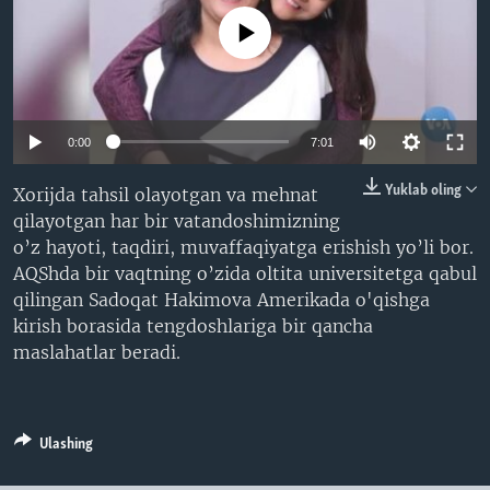
VIDEO
ODNOKLASSNIKI
No media source currently available
XABARLAR SURATLARDA
TELEGRAM
TWITTER
SOUNDCLOUD
VOA
0:00
7:01
Yuklab oling
Xorijda tahsil olayotgan va mehnat
qilayotgan har bir vatandoshimizning
o’z hayoti, taqdiri, muvaffaqiyatga erishish yo’li bor.
AQShda bir vaqtning o’zida oltita universitetga qabul
qilingan Sadoqat Hakimova Amerikada o'qishga
kirish borasida tengdoshlariga bir qancha
maslahatlar beradi.
Ulashing