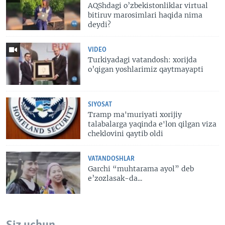
AQShdagi o’zbekistonliklar virtual
bitiruv marosimlari haqida nima
deydi?
VIDEO
Turkiyadagi vatandosh: xorijda
o’qigan yoshlarimiz qaytmayapti
SIYOSAT
Tramp ma'muriyati xorijiy
talabalarga yaqinda e'lon qilgan viza
cheklovini qaytib oldi
VATANDOSHLAR
Garchi “muhtarama ayol” deb
e’zozlasak-da...