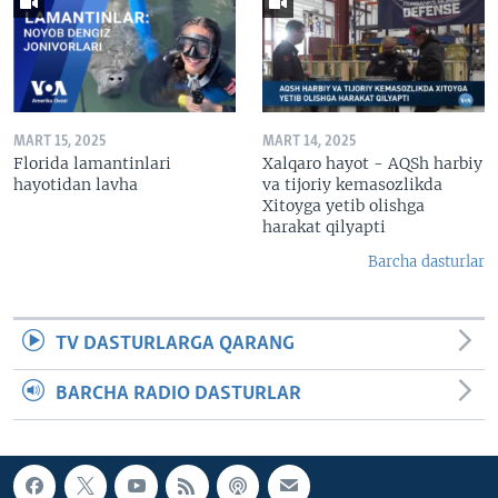
MART 15, 2025
MART 14, 2025
Florida lamantinlari
Xalqaro hayot - AQSh harbiy
hayotidan lavha
va tijoriy kemasozlikda
Xitoyga yetib olishga
harakat qilyapti
Barcha dasturlar
TV DASTURLARGA QARANG
BARCHA RADIO DASTURLAR