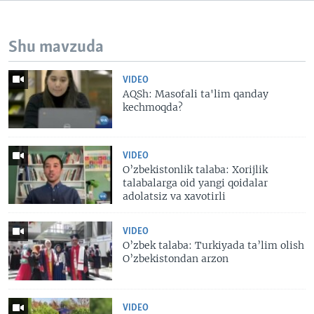
Shu mavzuda
VIDEO
AQSh: Masofali ta'lim qanday
kechmoqda?
VIDEO
O’zbekistonlik talaba: Xorijlik
talabalarga oid yangi qoidalar
adolatsiz va xavotirli
VIDEO
O’zbek talaba: Turkiyada ta’lim olish
O’zbekistondan arzon
VIDEO