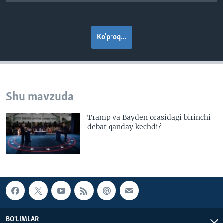
Ko'proq...
Shu mavzuda
Tramp va Bayden orasidagi birinchi
debat qanday kechdi?
BO'LIMLAR