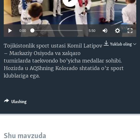
VIDEO
ODNOKLASSNIKI
XABARLAR SURATLARDA
TELEGRAM
TWITTER
0:00
5:50
SOUNDCLOUD
VOA
Yuklab oling
Tojikistonlik sport ustasi Komil Latipov
– Markaziy Osiyoda va xalqaro
turnirlarda taekvondo bo’yicha medallar sohibi.
Hozirda u AQShning Kolorado shtatida o’z sport
klublariga ega.
Ulashing
Shu mavzuda