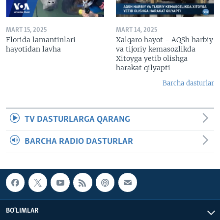
MART 15, 2025
MART 14, 2025
Florida lamantinlari
Xalqaro hayot - AQSh harbiy
hayotidan lavha
va tijoriy kemasozlikda
Xitoyga yetib olishga
harakat qilyapti
Barcha dasturlar
TV DASTURLARGA QARANG
BARCHA RADIO DASTURLAR
BO'LIMLAR