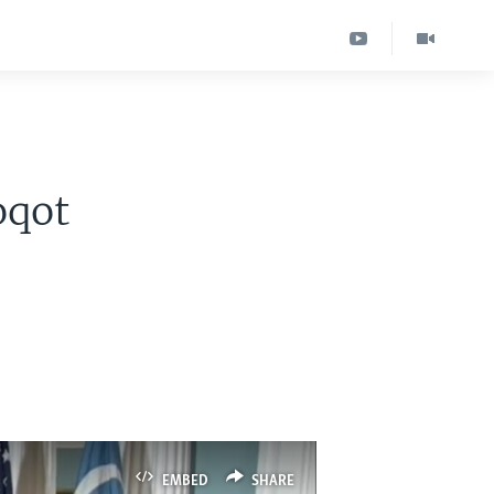
oqot
EMBED
SHARE