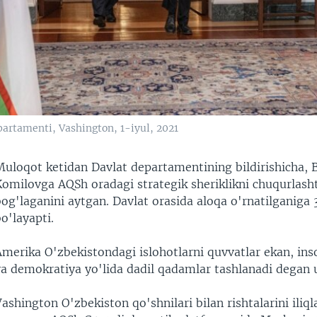
artamenti, Vashington, 1-iyul, 2021
Muloqot ketidan Davlat departamentining bildirishicha, 
Komilovga AQSh oradagi strategik sheriklikni chuqurlasht
og'laganini aytgan. Davlat orasida aloqa o'rnatilganiga 3
o'layapti.
Amerika O'zbekistondagi islohotlarni quvvatlar ekan, ins
va demokratiya yo'lida dadil qadamlar tashlanadi degan
ashington O'zbekiston qo'shnilari bilan rishtalarini iliq