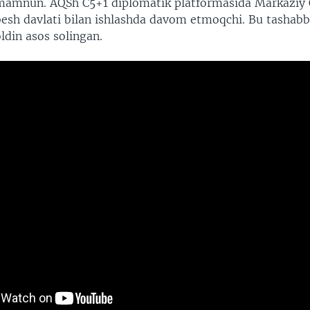
mamnun. AQSh C5+1 diplomatik platformasida Markaziy 
besh davlati bilan ishlashda davom etmoqchi. Bu tashabbu
ldin asos solingan.