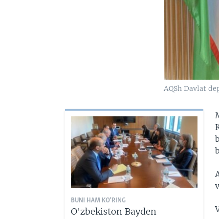
AQSh Davlat dep
b
b
BUNI HAM KO'RING
V
O'zbekiston Bayden