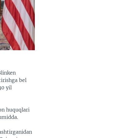
Blinken
irishga bel
0 yil
on huquqlari
 umidda.
lashtirganidan