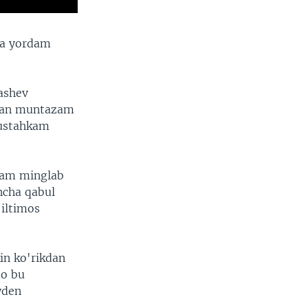
va yordam
ashev
ilan muntazam
mustahkam
 ham minglab
ncha qabul
 iltimos
in ko'rikdan
mo bu
yden