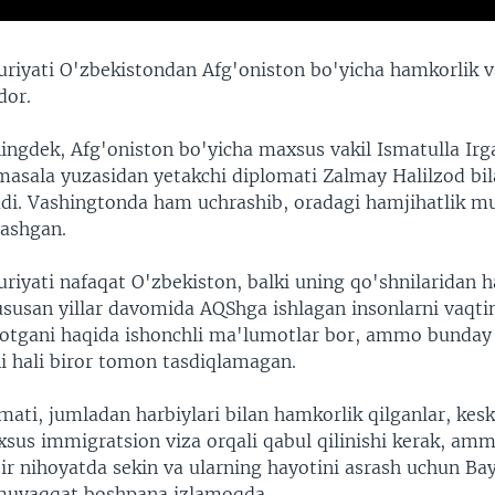
iyati O'zbekistondan Afg'oniston bo'yicha hamkorlik 
dor.
ingdek, Afg'oniston bo'yicha maxsus vakil Ismatulla Irg
asala yuzasidan yetakchi diplomati Zalmay Halilzod b
adi. Vashingtonda ham uchrashib, oradagi hamjihatlik 
lashgan.
iyati nafaqat O'zbekiston, balki uning qo'shnilaridan
xususan yillar davomida AQShga ishlagan insonlarni vaqti
ayotgani haqida ishonchli ma'lumotlar bor, ammo bunday
ni hali biror tomon tasdiqlamagan.
ati, jumladan harbiylari bilan hamkorlik qilganlar, kesk
axsus immigratsion viza orqali qabul qilinishi kerak, am
zir nihoyatda sekin va ularning hayotini asrash uchun Ba
muvaqqat boshpana izlamoqda.