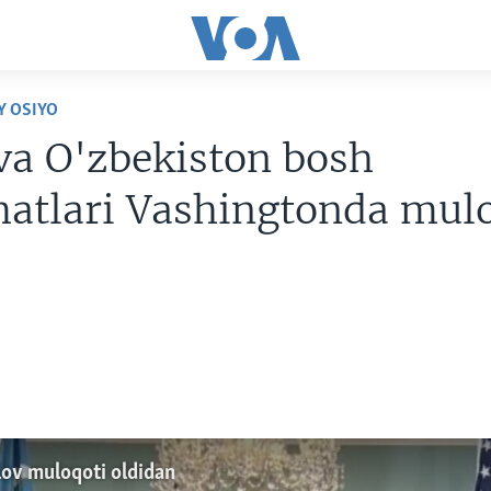
Y OSIYO
va O'zbekiston bosh
matlari Vashingtonda mul
lov muloqoti oldidan