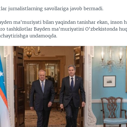
ar jurnalistlarning savollariga javob bermadi.
ayden ma'muriyati bilan yaqindan tanishar ekan, inson h
aro tashkilotlar Bayden ma'muriyatini O'zbekistonda huq
kuchaytirishga undamoqda.