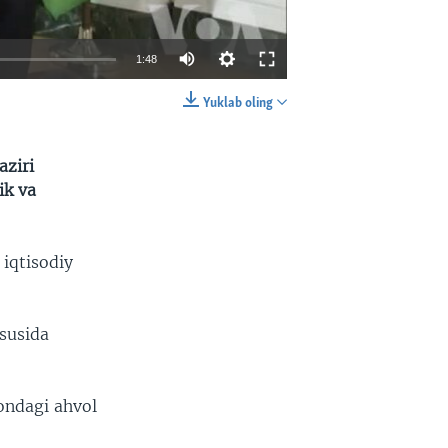
1:48
Yuklab oling
EMBED
SHARE
aziri
ik va
 iqtisodiy
susida
ondagi ahvol