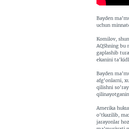
Bayden ma'mur
uchun minnat
Komilov, shun
AQShning bu m
gaplashib tur
ekanini ta'kid
Bayden ma'mur
afg'onlarni, 
qilishni so'r
qilinayotgani
Amerika hukum
o'tkazilib, m
jarayonlar ho
ma'muriyati 