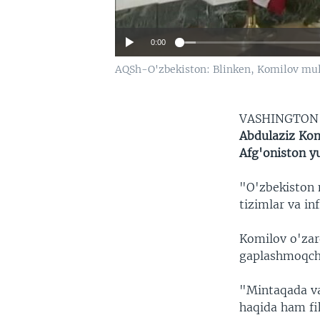
0:00
AQSh-O'zbekiston: Blinken, Komilov mul
VASHINGTO
Abdulaziz Komi
Afg'oniston y
"O'zbekiston m
tizimlar va in
Komilov o'zar
gaplashmoqchi
"Mintaqada va
haqida ham fi