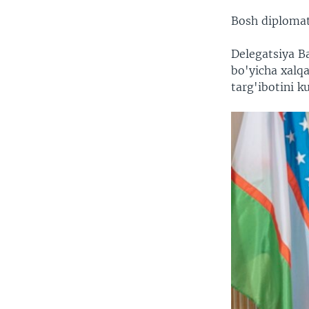
Bosh diplomatl
Delegatsiya B
bo'yicha xalq
targ'ibotini 