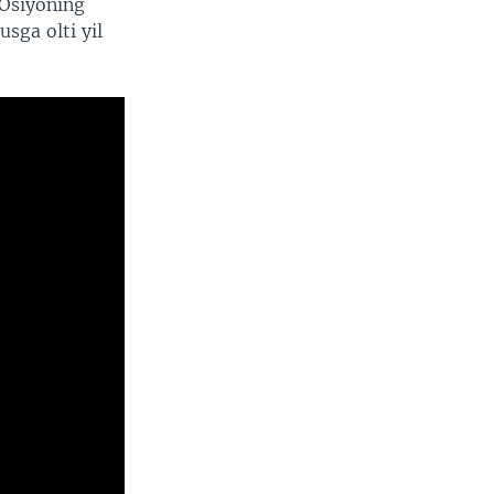
Osiyoning
sga olti yil