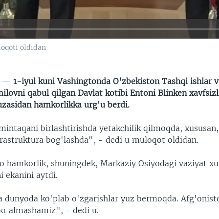
oqoti oldidan
N —
1-iyul kuni Vashingtonda O'zbekiston Tashqi ishlar v
lovni qabul qilgan Davlat kotibi Entoni Blinken xavfsizl
uzasidan hamkorlikka urg'u berdi.
intaqani birlashtirishda yetakchilik qilmoqda, xususan,
frastruktura bog'lashda", - dedi u muloqot oldidan.
o hamkorlik, shuningdek, Markaziy Osiyodagi vaziyat xu
 ekanini aytdi.
 dunyoda ko'plab o'zgarishlar yuz bermoqda. Afg'onist
kr almashamiz", - dedi u.