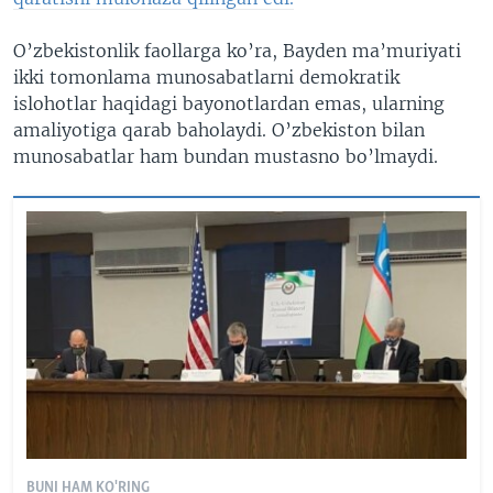
O’zbekistonlik faollarga ko’ra, Bayden ma’muriyati
ikki tomonlama munosabatlarni demokratik
islohotlar haqidagi bayonotlardan emas, ularning
amaliyotiga qarab baholaydi. O’zbekiston bilan
munosabatlar ham bundan mustasno bo’lmaydi.
BUNI HAM KO'RING