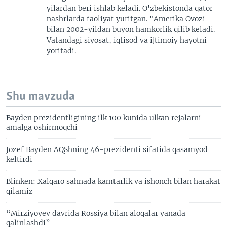
yilardan beri ishlab keladi. O'zbekistonda qator
nashrlarda faoliyat yuritgan. "Amerika Ovozi
bilan 2002-yildan buyon hamkorlik qilib keladi.
Vatandagi siyosat, iqtisod va ijtimoiy hayotni
yoritadi.
Shu mavzuda
Bayden prezidentligining ilk 100 kunida ulkan rejalarni
amalga oshirmoqchi
Jozef Bayden AQShning 46-prezidenti sifatida qasamyod
keltirdi
Blinken: Xalqaro sahnada kamtarlik va ishonch bilan harakat
qilamiz
“Mirziyoyev davrida Rossiya bilan aloqalar yanada
qalinlashdi”