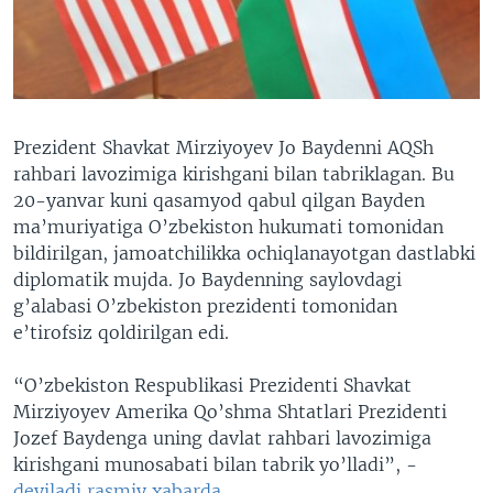
VIDEO
ODNOKLASSNIKI
XABARLAR SURATLARDA
TELEGRAM
TWITTER
SOUNDCLOUD
VOA
Prezident Shavkat Mirziyoyev Jo Baydenni AQSh
rahbari lavozimiga kirishgani bilan tabriklagan. Bu
20-yanvar kuni qasamyod qabul qilgan Bayden
ma’muriyatiga O’zbekiston hukumati tomonidan
bildirilgan, jamoatchilikka ochiqlanayotgan dastlabki
diplomatik mujda. Jo Baydenning saylovdagi
g’alabasi O’zbekiston prezidenti tomonidan
e’tirofsiz qoldirilgan edi.
“O’zbekiston Respublikasi Prezidenti Shavkat
Mirziyoyev Amerika Qo’shma Shtatlari Prezidenti
Jozef Baydenga uning davlat rahbari lavozimiga
kirishgani munosabati bilan tabrik yo’lladi”, -
deyiladi rasmiy xabarda
.