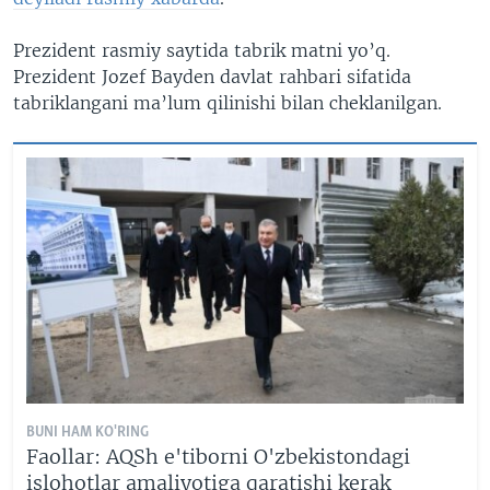
Prezident rasmiy saytida tabrik matni yo’q.
Prezident Jozef Bayden davlat rahbari sifatida
tabriklangani ma’lum qilinishi bilan cheklanilgan.
BUNI HAM KO'RING
Faollar: AQSh e'tiborni O'zbekistondagi
islohotlar amaliyotiga qaratishi kerak