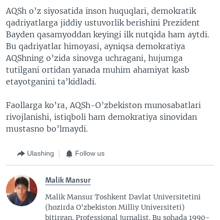
AQSh o’z siyosatida inson huquqlari, demokratik
qadriyatlarga jiddiy ustuvorlik berishini Prezident
Bayden qasamyoddan keyingi ilk nutqida ham aytdi.
Bu qadriyatlar himoyasi, ayniqsa demokratiya
AQShning o’zida sinovga uchragani, hujumga
tutilgani ortidan yanada muhim ahamiyat kasb
etayotganini ta’kidladi.
Faollarga ko’ra, AQSh-O’zbekiston munosabatlari
rivojlanishi, istiqboli ham demokratiya sinovidan
mustasno bo’lmaydi.
Ulashing
Follow us
Malik Mansur
Malik Mansur Toshkent Davlat Universitetini
(hozirda O'zbekiston Milliy Universiteti)
bitirgan. Professional jurnalist. Bu sohada 1990-