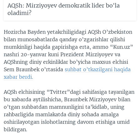
AQSh: Mirziyoyev demokratik lider bo'la
oladimi?
Hozircha Bayden yetakchiligidagi AQSh O’zbekiston
bilan munosabatlarda qanday o’zgarishlar qilishi
mumkinligi haqida gapirishga erta, ammo “Kun.uz”
nashri 20-yanvar kuni Prezident Mirziyoyev va
AQShning diniy erkinliklar bo’yicha maxsus elchisi
Sem Braunbek o’rtasida
suhbat o’tkazilgani haqida
xabar berdi.
AQSh elchisining “Tvitter”dagi sahifasiga tayanilgan
bu xabarda aytilishicha, Braunbek Mirziyoyev bilan
o’tgan suhbatdan mamnunligini ta’kidlab, uning
rahbarligida mamlakatda diniy sohada amalga
oshirilayotgan islohotlarning davom etishiga umid
bildirgan.