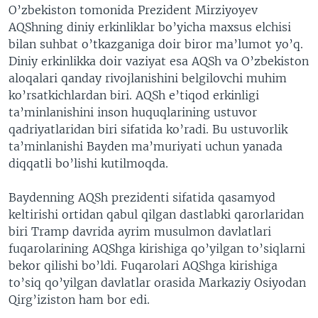
O’zbekiston tomonida Prezident Mirziyoyev
AQShning diniy erkinliklar bo’yicha maxsus elchisi
bilan suhbat o’tkazganiga doir biror ma’lumot yo’q.
Diniy erkinlikka doir vaziyat esa AQSh va O’zbekiston
aloqalari qanday rivojlanishini belgilovchi muhim
ko’rsatkichlardan biri. AQSh e’tiqod erkinligi
ta’minlanishini inson huquqlarining ustuvor
qadriyatlaridan biri sifatida ko’radi. Bu ustuvorlik
ta’minlanishi Bayden ma’muriyati uchun yanada
diqqatli bo’lishi kutilmoqda.
Baydenning AQSh prezidenti sifatida qasamyod
keltirishi ortidan qabul qilgan dastlabki qarorlaridan
biri Tramp davrida ayrim musulmon davlatlari
fuqarolarining AQShga kirishiga qo’yilgan to’siqlarni
bekor qilishi bo’ldi. Fuqarolari AQShga kirishiga
to’siq qo’yilgan davlatlar orasida Markaziy Osiyodan
Qirg’iziston ham bor edi.