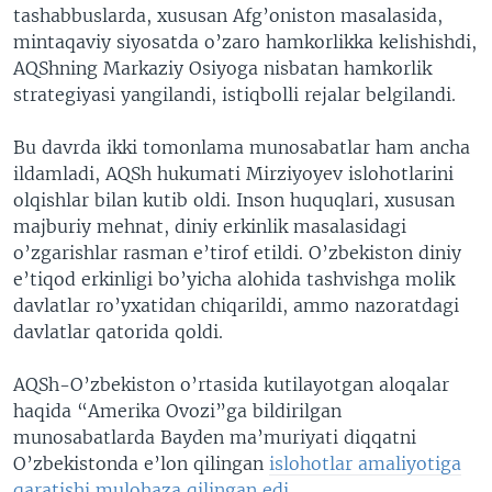
tashabbuslarda, xususan Afg’oniston masalasida,
mintaqaviy siyosatda o’zaro hamkorlikka kelishishdi,
AQShning Markaziy Osiyoga nisbatan hamkorlik
strategiyasi yangilandi, istiqbolli rejalar belgilandi.
Bu davrda ikki tomonlama munosabatlar ham ancha
ildamladi, AQSh hukumati Mirziyoyev islohotlarini
olqishlar bilan kutib oldi. Inson huquqlari, xususan
majburiy mehnat, diniy erkinlik masalasidagi
o’zgarishlar rasman e’tirof etildi. O’zbekiston diniy
e’tiqod erkinligi bo’yicha alohida tashvishga molik
davlatlar ro’yxatidan chiqarildi, ammo nazoratdagi
davlatlar qatorida qoldi.
AQSh-O’zbekiston o’rtasida kutilayotgan aloqalar
haqida “Amerika Ovozi”ga bildirilgan
munosabatlarda Bayden ma’muriyati diqqatni
O’zbekistonda e’lon qilingan
islohotlar amaliyotiga
qaratishi mulohaza qilingan edi.