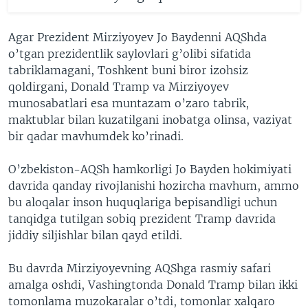
Agar Prezident Mirziyoyev Jo Baydenni AQShda
o’tgan prezidentlik saylovlari g’olibi sifatida
tabriklamagani, Toshkent buni biror izohsiz
qoldirgani, Donald Tramp va Mirziyoyev
munosabatlari esa muntazam o’zaro tabrik,
maktublar bilan kuzatilgani inobatga olinsa, vaziyat
bir qadar mavhumdek ko’rinadi.
O’zbekiston-AQSh hamkorligi Jo Bayden hokimiyati
davrida qanday rivojlanishi hozircha mavhum, ammo
bu aloqalar inson huquqlariga bepisandligi uchun
tanqidga tutilgan sobiq prezident Tramp davrida
jiddiy siljishlar bilan qayd etildi.
Bu davrda Mirziyoyevning AQShga rasmiy safari
amalga oshdi, Vashingtonda Donald Tramp bilan ikki
tomonlama muzokaralar o’tdi, tomonlar xalqaro