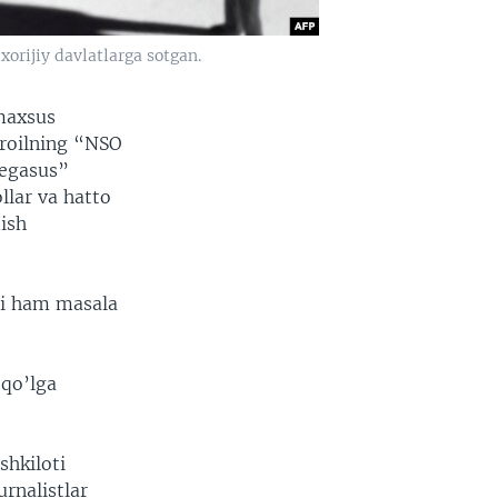
orijiy davlatlarga sotgan.
 maxsus
sroilning “NSO
Pegasus”
llar va hatto
ish
ti ham masala
 qo’lga
shkiloti
urnalistlar