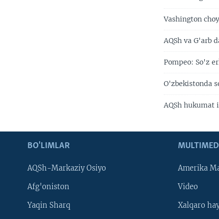
Vashington choy
AQSh va G'arb d
Pompeo: So'z er
O'zbekistonda s
AQSh hukumat i
BO'LIMLAR
MULTIMED
AQSh-Markaziy Osiyo
Amerika Ma
Afg'oniston
Video
Yaqin Sharq
Xalqaro ha