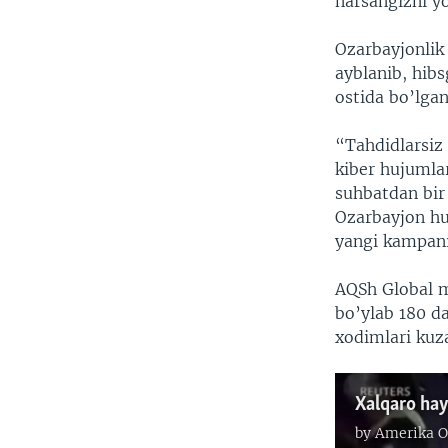
narsangizni yo
Ozarbayjonlik
ayblanib, hib
ostida bo’lgan
“Tahdidlarsiz 
kiber hujumla
suhbatdan bir
Ozarbayjon hu
yangi kampani
AQSh Global m
bo’ylab 180 da
xodimlari kuza
Xalqaro hayo
by
Amerika O