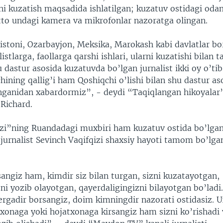
ni kuzatish maqsadida ishlatilgan; kuzatuv ostidagi oda
atto undagi kamera va mikrofonlar nazoratga olingan.
istoni, Ozarbayjon, Meksika, Marokash kabi davlatlar bo
istlarga, faollarga qarshi ishlari, ularni kuzatishi bilan t
dastur asosida kuzatuvda bo’lgan jurnalist ikki oy o’tib 
ining qallig’i ham Qoshiqchi o’lishi bilan shu dastur as
nganidan xabardormiz”, - deydi “Taqiqlangan hikoyalar”
 Richard.
i”ning Ruandadagi muxbiri ham kuzatuv ostida bo’lgan
jurnalist Sevinch Vaqifqizi shaxsiy hayoti tamom bo’lga
angiz ham, kimdir siz bilan turgan, sizni kuzatayotgan,
ni yozib olayotgan, qayerdaligingizni bilayotgan bo’ladi
ergadir borsangiz, doim kimningdir nazorati ostidasiz. U
hxonaga yoki hojatxonaga kirsangiz ham sizni ko’rishad