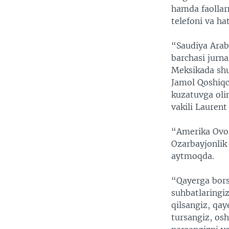
hamda faollar
telefoni va h
“Saudiya Arab
barchasi jurnal
Meksikada shu 
Jamol Qoshiqch
kuzatuvga oli
vakili Laurent
“Amerika Ovoz
Ozarbayjonlik 
aytmoqda.
“Qayerga bors
suhbatlaringiz
qilsangiz, qay
tursangiz, os