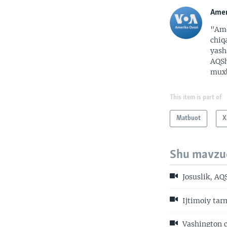
Amer
"Ame
chiq
yash
AQSh
muxb
This item is part of
Matbuot
X
Shu mavzu
Josuslik, AQ
Ijtimoiy tarm
Vashington ch