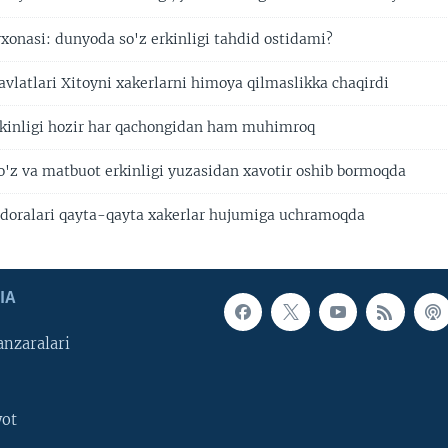
xonasi: dunyoda so'z erkinligi tahdid ostidami?
avlatlari Xitoyni xakerlarni himoya qilmaslikka chaqirdi
kinligi hozir har qachongidan ham muhimroq
o'z va matbuot erkinligi yuzasidan xavotir oshib bormoqda
doralari qayta-qayta xakerlar hujumiga uchramoqda
IA
nzaralari
yot