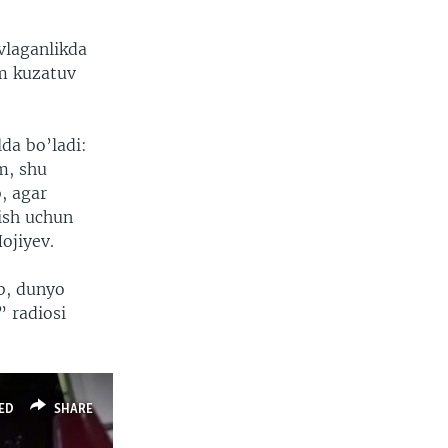
vlaganlikda
am kuzatuv
lda bo’ladi:
m, shu
, agar
ish uchun
ojiyev.
b, dunyo
” radiosi
ED
SHARE