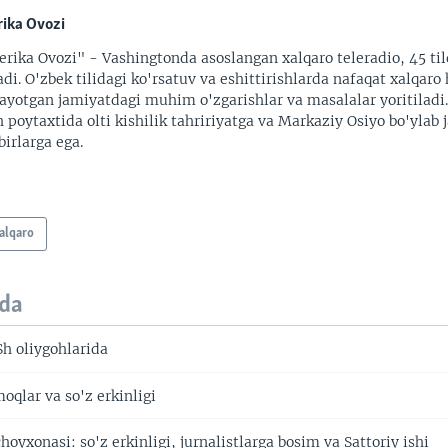
ika Ovozi
rika Ovozi" - Vashingtonda asoslangan xalqaro teleradio, 45 til
adi. O'zbek tilidagi ko'rsatuv va eshittirishlarda nafaqat xalqaro 
ayotgan jamiyatdagi muhim o'zgarishlar va masalalar yoritiladi
 poytaxtida olti kishilik tahririyatga va Markaziy Osiyo bo'ylab
irlarga ega.
alqaro
da
Sh oliygohlarida
oqlar va so'z erkinligi
oyxonasi: so'z erkinligi, jurnalistlarga bosim va Sattoriy ishi