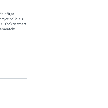
da efirga
hayot balki siz
width
px
. O'zbek xizmati
 jamoatchi