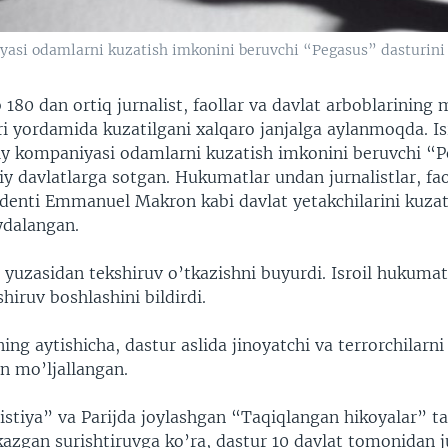
asi odamlarni kuzatish imkonini beruvchi “Pegasus” dasturini x
180 dan ortiq jurnalist, faollar va davlat arboblarining
uri yordamida kuzatilgani xalqaro janjalga aylanmoqda. I
y kompaniyasi odamlarni kuzatish imkonini beruvchi “
jiy davlatlarga sotgan. Hukumatlar undan jurnalistlar, fao
identi Emmanuel Makron kabi davlat yetakchilarini kuzat
ydalangan.
yuzasidan tekshiruv o’tkazishni buyurdi. Isroil hukuma
hiruv boshlashini bildirdi.
g aytishicha, dastur aslida jinoyatchi va terrorchilarni
n mo’ljallangan.
stiya” va Parijda joylashgan “Taqiqlangan hikoyalar” ta
kazgan surishtiruvga ko’ra, dastur 10 davlat tomonidan j