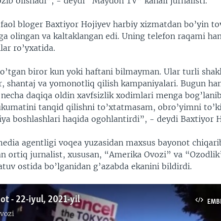
zib olishadi”, - deydi “Maydon TV” kanali jurnalisti.
 faol bloger Baxtiyor Hojiyev harbiy xizmatdan bo’yin to
sga olingan va kaltaklangan edi. Uning telefon raqami h
lar ro’yxatida.
o’tgan biror kun yoki haftani bilmayman. Ular turli shak
r, shantaj va yomonotliq qilish kampaniyalari. Bugun ha
 necha daqiqa oldin xavfsizlik xodimlari menga bog’lanib
kumatini tanqid qilishni to’xtatmasam, obro’yimni to’k
ya boshlashlari haqida ogohlantirdi”, - deydi Baxtiyor H
edia agentligi voqea yuzasidan maxsus bayonot chiqari
n ortiq jurnalist, xususan, “Amerika Ovozi” va “Ozodlik
tuv ostida bo’lganidan g’azabda ekanini bildirdi.
t - 22-iyul, 2021-yil
EMB
vozi