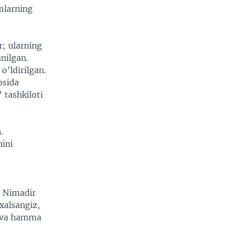
mlarning
r; ularning
anilgan.
o’ldirilgan.
osida
 tashkiloti
.
nini
. Nimadir
xalsangiz,
i va hamma