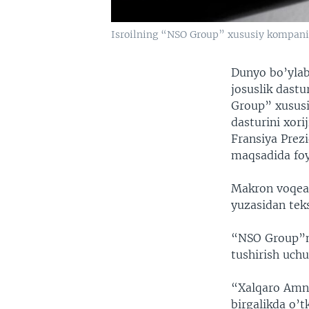
Isroilning “NSO Group” xususiy kompaniy
Dunyo bo’ylab 
josuslik dast
Group” xususi
dasturini xori
Fransiya Prez
maqsadida fo
Makron voqea 
yuzasidan teks
“NSO Group”nin
tushirish uchu
“Xalqaro Amni
birgalikda o’t