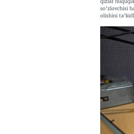
qizlar huquqla
so’zlovchisi h
olishini ta’kid