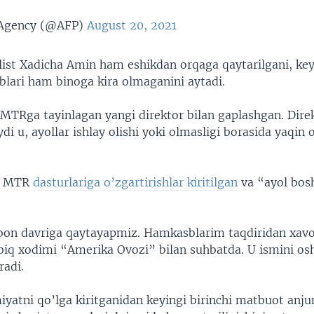
Agency (@AFP)
August 20, 2021
list Xadicha Amin ham eshikdan orqaga qaytarilgani, key
lari ham binoga kira olmaganini aytadi.
MTRga tayinlagan yangi direktor bilan gaplashgan. Dire
ydi u, ayollar ishlay olishi yoki olmasligi borasida yaqin
a, MTR
dasturlariga o’zgartirishlar kiritilgan
va “ayol bosh
ibon davriga qaytayapmiz. Hamkasblarim taqdiridan xav
iq xodimi “Amerika Ovozi” bilan suhbatda. U ismini os
radi.
iyatni qo’lga kiritganidan keyingi birinchi matbuot anj