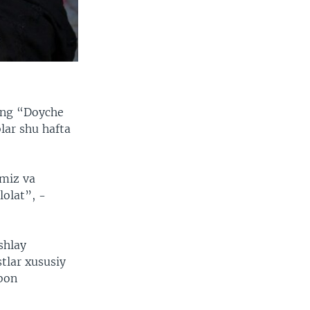
ning “Doyche
lar shu hafta
imiz va
lolat”, -
ishlay
stlar xususiy
ibon