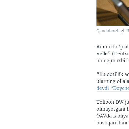
Qandahordagi "
Ammo ko’plab 
Velle” (Deutsc
uning muxbirla
“Bu qotillik a
ularning oilal
deydi “Doyche
Tolibon DW jur
olmayotgani ha
OAVda faoliyat
boshqarishini 