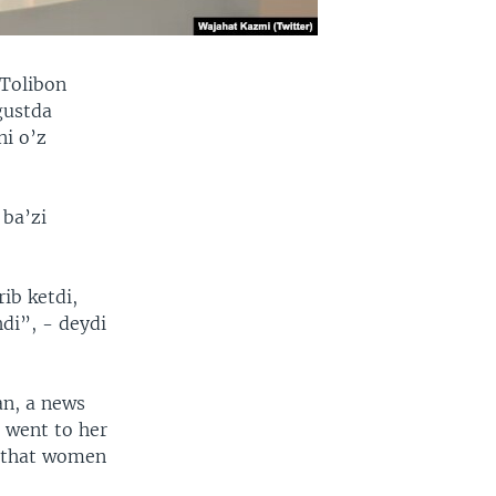
 Tolibon
gustda
ni o’z
 ba’zi
ib ketdi,
di”, - deydi
n, a news
 went to her
n that women