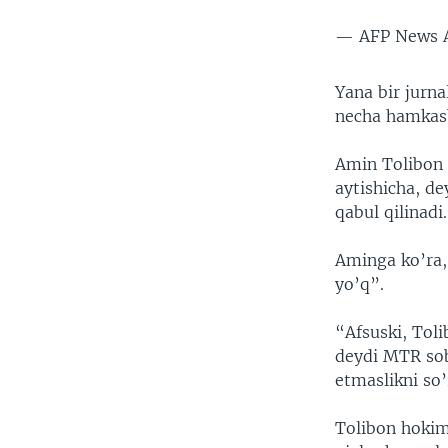
— AFP News 
Yana bir jurna
necha hamkasb
Amin Tolibon 
aytishicha, de
qabul qilinadi.
Aminga ko’r
yo’q”.
“Afsuski, Tol
deydi MTR sob
etmaslikni so’
Tolibon hokim