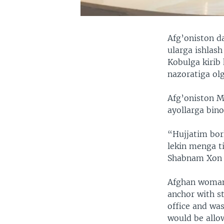
Afg’oniston da
ularga ishlas
Kobulga kirib
nazoratiga ol
Afg’oniston Mi
ayollarga bino
“Hujjatim borl
lekin menga ti
Shabnam Xon D
Afghan woman
anchor with s
office and wa
would be allo