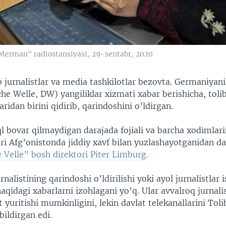
Merman" radiostansiyasi, 29-sentabr, 2020
jurnalistlar va media tashkilotlar bezovta. Germaniya
he Welle, DW) yangiliklar xizmati xabar berishicha, tolib
ridan birini qidirib, qarindoshini o’ldirgan.
ql bovar qilmaydigan darajada fojiali va barcha xodimlar
ari Afg’onistonda jiddiy xavf bilan yuzlashayotganidan da
 Velle” bosh direktori Piter Limburg.
nalistining qarindoshi o’ldirilishi yoki ayol jurnalistlar 
qidagi xabarlarni izohlagani yo’q. Ular avvalroq jurnali
 yuritishi mumkinligini, lekin davlat telekanallarini Tol
bildirgan edi.