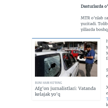
Dasturlarda o
MTR o’nlab rad
yuritadi. Tol
yillarda bosh
H
y
y
f
S
BUNI HAM KO'RING
X
Afg'on jurnalistlari: Vatanda
kelajak yo'q