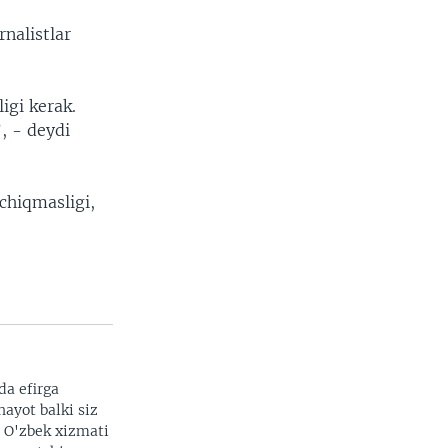
nalistlar
igi kerak.
, - deydi
 chiqmasligi,
da efirga
hayot balki siz
. O'zbek xizmati