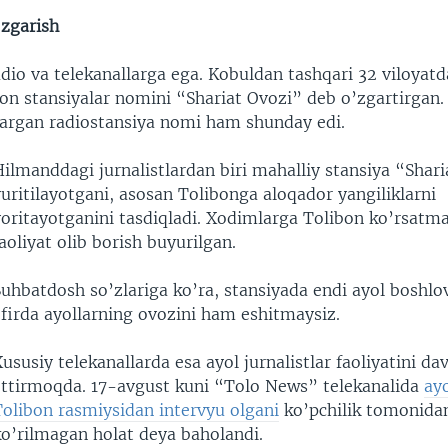
’zgarish
io va telekanallarga ega. Kobuldan tashqari 32 viloyatda
ibon stansiyalar nomini “Shariat Ovozi” deb o’zgartirgan
qargan radiostansiya nomi ham shunday edi.
ilmanddagi jurnalistlardan biri mahalliy stansiya “Shar
uritilayotgani, asosan Tolibonga aloqador yangiliklarni
oritayotganini tasdiqladi. Xodimlarga Tolibon ko’rsatma
aoliyat olib borish buyurilgan.
uhbatdosh so’zlariga ko’ra, stansiyada endi ayol boshlov
efirda ayollarning ovozini ham eshitmaysiz.
ususiy telekanallarda esa ayol jurnalistlar faoliyatini d
ettirmoqda. 17-avgust kuni “Tolo News” telekanalida
ayo
Tolibon rasmiysidan intervyu olgani
ko’pchilik tomonidan
ko’rilmagan holat deya baholandi.