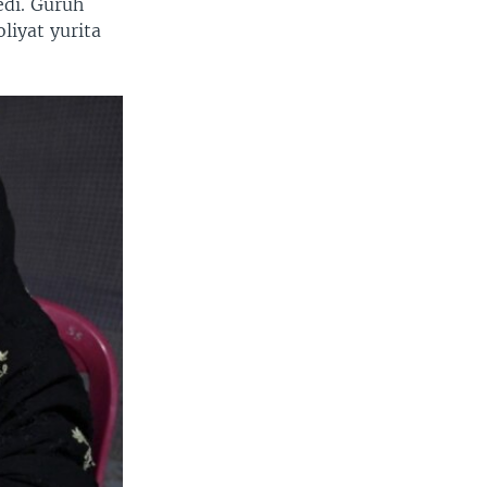
edi. Guruh
oliyat yurita