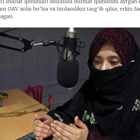
ri shariat qonunlari doirasida hurmat qilinishini aytgan 
am OAV xolis bo’lsa va birdamlikni targ’ib qilsa, erkin fa
lagan.