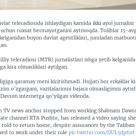
vlat teleradiosida ishlaydigan kamida ikki ayol jurnalist
h uchun ruxsat bermayotganini aytmoqda. Toliblar 15-av
 kelganidan buyon davlat agentliklari, jumladan matbuot
gan.
lliy teleradiosi (MTR) jurnalistlari ishga yetib kelganida
ga kira olmasliklari aytilgan.
igiga qaramay meni kiritishmadi. Hujjati bor erkaklar kir
zim o’zgargani, vazifalarimni bajara olmasligimni aytish
avron internetga qo’yilgan videoda.
 TV news anchor stopped from working.Shabnam Dawra
tate channel RTA Pushto, has released a video saying she
s told to return home, despite assurances by the Taliba
wed to work under their rule
pic.twitter.com/DUL5dpfist