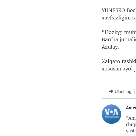
YUNESKO Bosh d
xavfsizligini
“Hozirgi muhim
Barcha jurnali
Azulay.
Xalqaro tashki
xususan ayol j
Ulashing
Amer
"Ame
chiq
yash