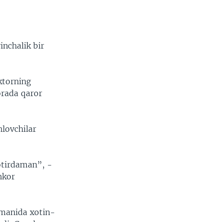
inchalik bir
ktorning
 orada qaror
lovchilar
otirdaman”, -
hkor
umanida xotin-