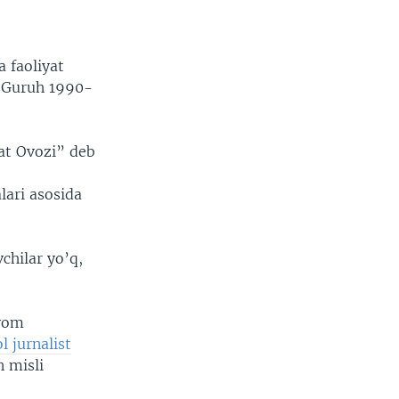
 faoliyat
. Guruh 1990-
iat Ovozi” deb
lari asosida
chilar yo’q,
avom
l jurnalist
 misli