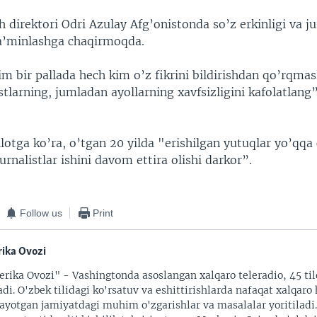
irektori Odri Azulay Afg’onistonda so’z erkinligi va jur
 ta’minlashga chaqirmoqda.
 bir pallada hech kim o’z fikrini bildirishdan qo’rqmasl
stlarning, jumladan ayollarning xavfsizligini kafolatlang”
lotga ko’ra, o’tgan 20 yilda "erishilgan yutuqlar yo’qqa
urnalistlar ishini davom ettira olishi darkor”.
Follow us
Print
ika Ovozi
rika Ovozi" - Vashingtonda asoslangan xalqaro teleradio, 45 til
adi. O'zbek tilidagi ko'rsatuv va eshittirishlarda nafaqat xalqaro 
ayotgan jamiyatdagi muhim o'zgarishlar va masalalar yoritiladi