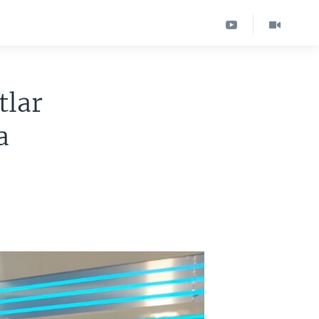
tlar
a