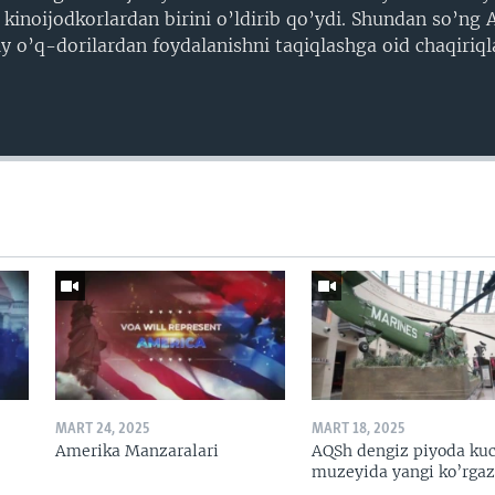
 kinoijodkorlardan birini o’ldirib qo’ydi. Shundan so’ng
iy o’q-dorilardan foydalanishni taqiqlashga oid chaqiriql
MART 24, 2025
MART 18, 2025
Amerika Manzaralari
AQSh dengiz piyoda kuc
muzeyida yangi ko’rga