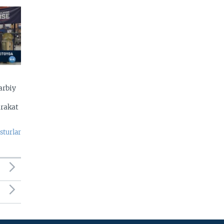
arbiy
arakat
sturlar