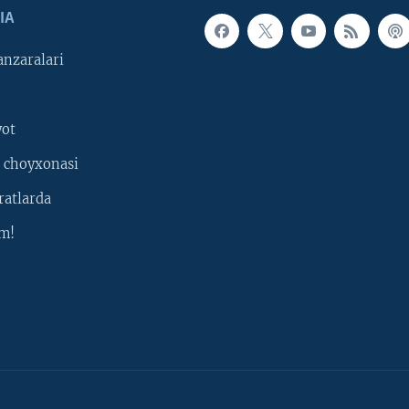
IA
nzaralari
yot
 choyxonasi
ratlarda
m!