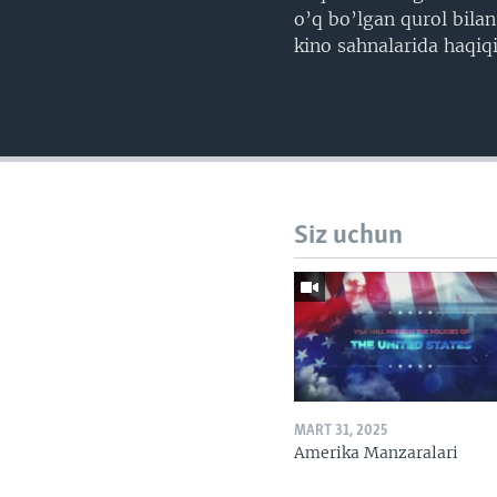
o’q bo’lgan qurol bilan
kino sahnalarida haqiq
Siz uchun
MART 31, 2025
Amerika Manzaralari