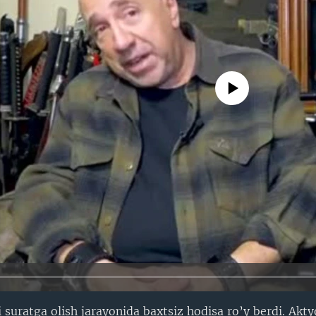
No media source currently avail
suratga olish jarayonida baxtsiz hodisa ro’y berdi. Akty