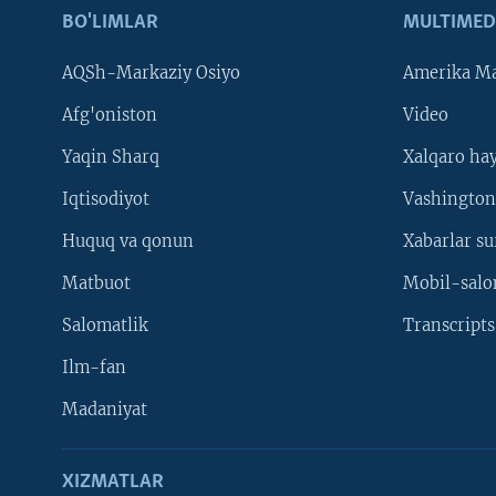
BO'LIMLAR
MULTIMED
AQSh-Markaziy Osiyo
Amerika Ma
Afg'oniston
Video
Yaqin Sharq
Xalqaro ha
Iqtisodiyot
Vashington
Huquq va qonun
Xabarlar su
Matbuot
Mobil-salo
Salomatlik
Transcripts
Ilm-fan
Madaniyat
XIZMATLAR