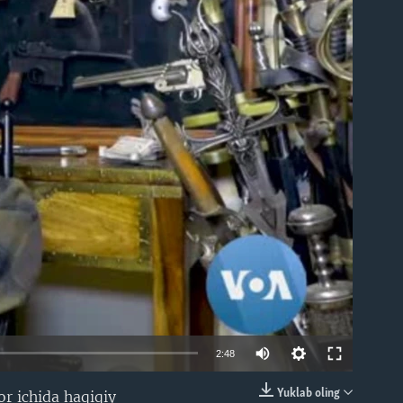
able
2:48
Yuklab oling
or ichida haqiqiy