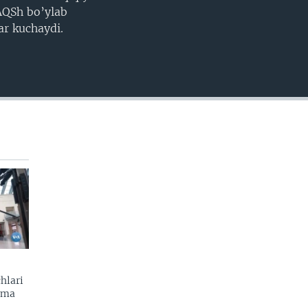
EMBED
 AQSh bo’ylab
ar kuchaydi.
hlari
zma