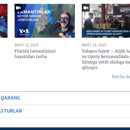
MART 15, 2025
MART 14, 2025
Florida lamantinlari
Xalqaro hayot - AQSh h
hayotidan lavha
va tijoriy kemasozlikda
Xitoyga yetib olishga h
qilyapti
Barcha da
 QARANG
ASTURLAR