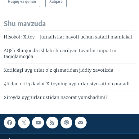
Huquq va qonun
Xalqaro
Shu mavzuda
Hisobot: Xitoy - jurnalistlar hayoti uchun xatarli mamlakat
AQSh Shinjonda ishlab chiqarilgan tovarlar importini
taqiqlamoqda
Xorijdagi uyg'urlar o'z qismatidan jiddiy xavotirda
40 dan ortiq davlat Xitoyning uyg'urlar siyosatini qoraladi
Xitoyda uyg'urlar ustidan nazorat yumshadimi?