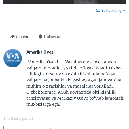
Yuklab oling
Ulashing
Follow us
Amerika Ovozi
"Amerika Ovozi" - Vashingtonda asoslangan
xalqaro teleradio, 45 tilda efirga chiqadi. O'zbek
tilidagi ko'rsatuv va eshittirishlarda nafaqat
xalqaro hayot balki siz yashayotgan jamiyatdagi
muhim o'zgarishlar va masalalar yoritiladi.
O'zbek xizmati AQSh poytaxtida olti kishilik
tahririyatga va Markaziy Osiyo bo'ylab jamoatchi
muxbirlarga ega.
This item is part of