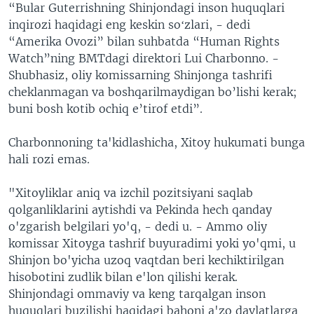
“Bular Guterrishning Shinjondagi inson huquqlari
inqirozi haqidagi eng keskin soʻzlari, - dedi
“Amerika Ovozi” bilan suhbatda “Human Rights
Watch”ning BMTdagi direktori Lui Charbonno. -
Shubhasiz, oliy komissarning Shinjonga tashrifi
cheklanmagan va boshqarilmaydigan bo’lishi kerak;
buni bosh kotib ochiq e’tirof etdi”.
Charbonnoning ta'kidlashicha, Xitoy hukumati bunga
hali rozi emas.
"Xitoyliklar aniq va izchil pozitsiyani saqlab
qolganliklarini aytishdi va Pekinda hech qanday
o'zgarish belgilari yo'q, - dedi u. - Ammo oliy
komissar Xitoyga tashrif buyuradimi yoki yo'qmi, u
Shinjon bo'yicha uzoq vaqtdan beri kechiktirilgan
hisobotini zudlik bilan e'lon qilishi kerak.
Shinjondagi ommaviy va keng tarqalgan inson
huquqlari buzilishi haqidagi bahoni a'zo davlatlarga