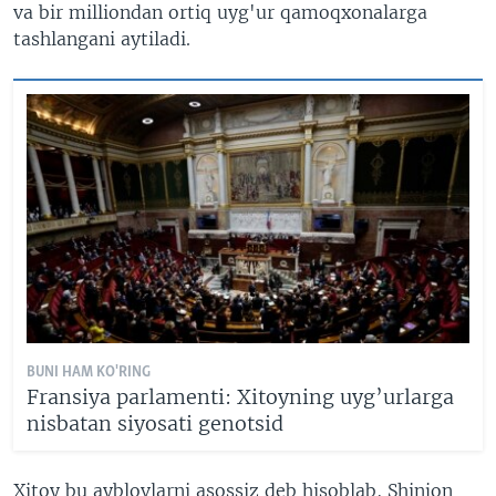
va bir milliondan ortiq uyg'ur qamoqxonalarga
tashlangani aytiladi.
BUNI HAM KO'RING
Fransiya parlamenti: Xitoyning uyg’urlarga
nisbatan siyosati genotsid
Xitoy bu ayblovlarni asossiz deb hisoblab, Shinjon