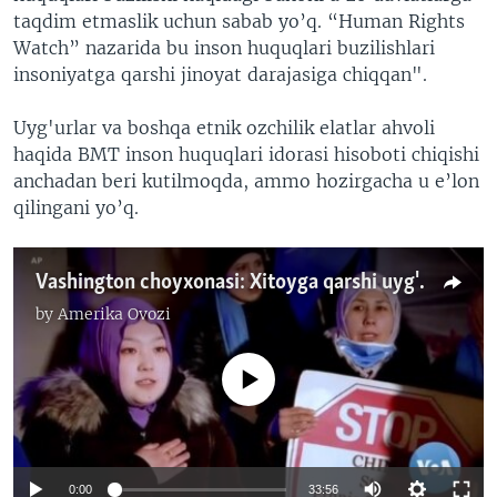
taqdim etmaslik uchun sabab yo’q. “Human Rights
Watch” nazarida bu inson huquqlari buzilishlari
insoniyatga qarshi jinoyat darajasiga chiqqan".
Uyg'urlar va boshqa etnik ozchilik elatlar ahvoli
haqida BMT inson huquqlari idorasi hisoboti chiqishi
anchadan beri kutilmoqda, ammo hozirgacha u e’lon
qilingani yo’q.
Vashington choyxonasi: Xitoyga qarshi uyg'urlar kurashidagi muvaffaqiyatlar
by
Amerika Ovozi
No media source currently available
0:00
33:56