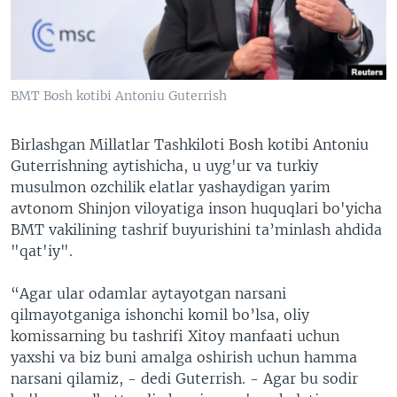
VIDEO
ODNOKLASSNIKI
XABARLAR SURATLARDA
TELEGRAM
TWITTER
BMT Bosh kotibi Antoniu Guterrish
SOUNDCLOUD
VOA
Birlashgan Millatlar Tashkiloti Bosh kotibi Antoniu
Guterrishning aytishicha, u uyg'ur va turkiy
musulmon ozchilik elatlar yashaydigan yarim
avtonom Shinjon viloyatiga inson huquqlari bo'yicha
BMT vakilining tashrif buyurishini ta’minlash ahdida
"qat'iy".
“Agar ular odamlar aytayotgan narsani
qilmayotganiga ishonchi komil bo’lsa, oliy
komissarning bu tashrifi Xitoy manfaati uchun
yaxshi va biz buni amalga oshirish uchun hamma
narsani qilamiz, - dedi Guterrish. - Agar bu sodir