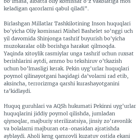
bo'lmasa, albatta oliy komissar o'z vakolatiga mos
keladigan qarorlarni qabul qiladi".
Birlashgan Millatlar Tashkilotining Inson huquqlari
bo'yicha Oliy komissari Mishel Bashelet so'nggi uch
yil davomida Shinjonga tashrif buyurish bo'yicha
muzokaralar olib borishga harakat qilmoqda.
Yaqinda xitoylik rasmiylar unga tashrif uchun ruxsat
berishlarini aytdi, ammo bu tekshiruv o’tkazish
uchun bo’lmasligi kerak. Pekin uyg'urlar huquqlari
poymol qilinayotgani haqidagi da’volarni rad etib,
aksincha, terrorizmga qarshi kurashayotganini
ta’kidlaydi.
Huquq guruhlari va AQSh hukumati Pekinni uyg'urlar
huquqlarini jiddiy poymol qilishda, jumladan
qiynoqlar, majburiy sterilizatsiya, jinsiy zo'ravonlik
va bolalarni majburan ota-onasidan ajratishda
ayblaydi. Aholi keng qamrovli kuzatuv ostida ekani