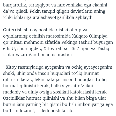
barqarorlik, taraqqiyot va farovonlikka ega ekanini
da’vo qiladi. Pekin tanqid qilgan davlatlarni uning
ichki ishlariga aralashayotganlikda ayblaydi.
Guterrish shu oy boshida qishki olimpiya
oʻyinlarning ochilish marosimida Xalqaro Olimpiya
qoʻmitasi mehmoni sifatida Pekinga tashrif buyurgan
edi. U, shuningdek, Xitoy rahbari Si Zinpin va Tashqi
ishlar vaziri Van I bilan uchrashdi.
“Xitoy rasmiylariga aytganim va ochiq aytayotganim
shuki, Shinjonda inson huquqlari toʻliq hurmat
qilinishi kerak, lekin nafaqat inson huquqlari toʻliq
hurmat qilinishi kerak, balki siyosat oʻzlikni –
madaniy va diniy oʻziga xoslikni kafolatlashi kerak.
Ozchiliklar hurmat qilinishi va shu bilan birga ular
butun jamiyatning bir qismi bo'lish imkoniyatiga ega
bo’lishi lozim", - dedi bosh kotib.