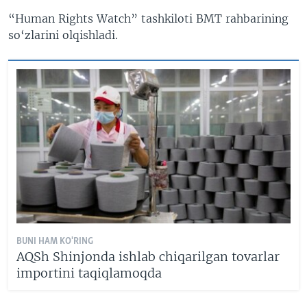
“Human Rights Watch” tashkiloti BMT rahbarining
so‘zlarini olqishladi.
BUNI HAM KO'RING
AQSh Shinjonda ishlab chiqarilgan tovarlar
importini taqiqlamoqda