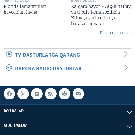
MART 15, 2025
MART 14, 2025
Florida lamantinlari
Xalqaro hayot - AQSh harbiy
hayotidan lavha
va tijoriy kemasozlikda
Xitoyga yetib olishga
harakat qilyapti
Barcha dasturlar
TV DASTURLARGA QARANG
BARCHA RADIO DASTURLAR
BO'LIMLAR
MULTIMEDIA