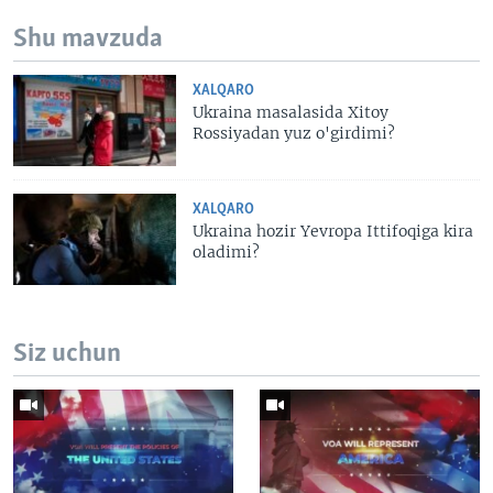
Shu mavzuda
XALQARO
Ukraina masalasida Xitoy
Rossiyadan yuz o'girdimi?
XALQARO
Ukraina hozir Yevropa Ittifoqiga kira
oladimi?
Siz uchun