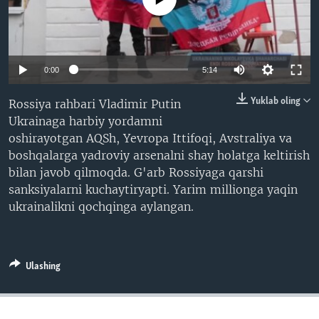
VIDEO
ODNOKLASSNIKI
XABARLAR SURATLARDA
TELEGRAM
TWITTER
0:00
5:14
SOUNDCLOUD
VOA
Yuklab oling
Rossiya rahbari Vladimir Putin
Ukrainaga harbiy yordamni
oshirayotgan AQSh, Yevropa Ittifoqi, Avstraliya va
boshqalarga yadroviy arsenalni shay holatga keltirish
bilan javob qilmoqda. G'arb Rossiyaga qarshi
sanksiyalarni kuchaytiryapti. Yarim millionga yaqin
ukrainalikni qochqinga aylangan.
Ulashing