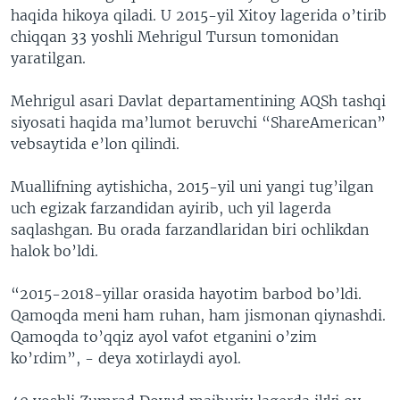
haqida hikoya qiladi. U 2015-yil Xitoy lagerida o’tirib
chiqqan 33 yoshli Mehrigul Tursun tomonidan
yaratilgan.
Mehrigul asari Davlat departamentining AQSh tashqi
siyosati haqida ma’lumot beruvchi “ShareAmerican”
vebsaytida e’lon qilindi.
Muallifning aytishicha, 2015-yil uni yangi tug’ilgan
uch egizak farzandidan ayirib, uch yil lagerda
saqlashgan. Bu orada farzandlaridan biri ochlikdan
halok bo’ldi.
“2015-2018-yillar orasida hayotim barbod bo’ldi.
Qamoqda meni ham ruhan, ham jismonan qiynashdi.
Qamoqda to’qqiz ayol vafot etganini o’zim
ko’rdim”, - deya xotirlaydi ayol.