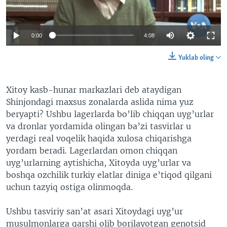
VIDEO
ODNOKLASSNIKI
XABARLAR SURATLARDA
TELEGRAM
0:00
4:08
TWITTER
Yuklab oling
SOUNDCLOUD
VOA
Xitoy kasb-hunar markazlari deb ataydigan
Shinjondagi maxsus zonalarda aslida nima yuz
beryapti? Ushbu lagerlarda bo’lib chiqqan uyg’urlar
va dronlar yordamida olingan ba’zi tasvirlar u
yerdagi real voqelik haqida xulosa chiqarishga
yordam beradi. Lagerlardan omon chiqqan
uyg’urlarning aytishicha, Xitoyda uyg’urlar va
boshqa ozchilik turkiy elatlar diniga e’tiqod qilgani
uchun tazyiq ostiga olinmoqda.
Ushbu tasviriy san’at asari Xitoydagi uyg’ur
musulmonlarga qarshi olib borilayotgan genotsid