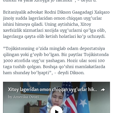
olishdi va yana Xitoyga jo’natishdi”, - deydi u.
Britaniyalik advokat Rodni Dikson Gaagadagi Xalqaro
jinoiy sudda lagerlaridan omon chiqqan uyg’urlar
ishini himoya qiladi. Uning aytishicha, Xitoy
xavfsizlik xizmatlari xorijda uyg’urlarni qo’lga olib,
lagerlarga qayta olib ketish holatlari ko’p uchraydi.
“Tojikistonning o’zida minglab odam deportatsiya
qilingan yoki g’oyib bo’lgan. Bir paytlar Tojikistonda
3000 atrofida uyg’ur yashagan. Hozir ular soni 100
taga tushib qolgan. Boshqa qo’shni mamlakatlarda
ham shunday bo’lyapti”, - deydi Dikson.
Xitoy lageridan omon chiqqan uyg'urlar hikoyasi (1-qism)
by
Amerika Ovozi
No media source currently available