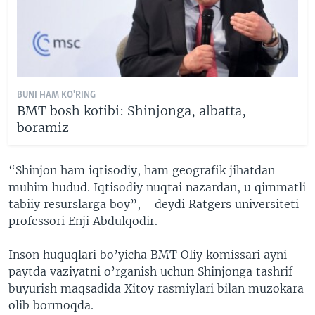
BUNI HAM KO'RING
BMT bosh kotibi: Shinjonga, albatta,
boramiz
“Shinjon ham iqtisodiy, ham geografik jihatdan
muhim hudud. Iqtisodiy nuqtai nazardan, u qimmatli
tabiiy resurslarga boy”, - deydi Ratgers universiteti
professori Enji Abdulqodir.
Inson huquqlari bo’yicha BMT Oliy komissari ayni
paytda vaziyatni o’rganish uchun Shinjonga tashrif
buyurish maqsadida Xitoy rasmiylari bilan muzokara
olib bormoqda.