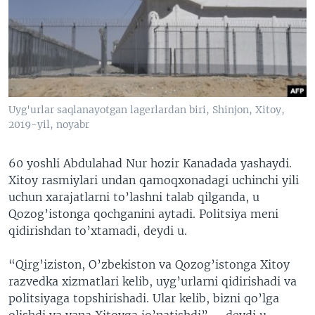
Uyg'urlar saqlanayotgan lagerlardan biri, Shinjon, Xitoy,
2019-yil, noyabr
60 yoshli Abdulahad Nur hozir Kanadada yashaydi.
Xitoy rasmiylari undan qamoqxonadagi uchinchi yili
uchun xarajatlarni to’lashni talab qilganda, u
Qozog’istonga qochganini aytadi. Politsiya meni
qidirishdan to’xtamadi, deydi u.
“Qirg’iziston, O’zbekiston va Qozog’istonga Xitoy
razvedka xizmatlari kelib, uyg’urlarni qidirishadi va
politsiyaga topshirishadi. Ular kelib, bizni qo’lga