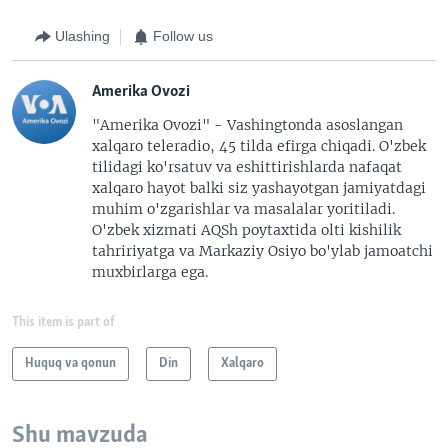
Ulashing
Follow us
Amerika Ovozi
"Amerika Ovozi" - Vashingtonda asoslangan
xalqaro teleradio, 45 tilda efirga chiqadi. O'zbek
tilidagi ko'rsatuv va eshittirishlarda nafaqat
xalqaro hayot balki siz yashayotgan jamiyatdagi
muhim o'zgarishlar va masalalar yoritiladi.
O'zbek xizmati AQSh poytaxtida olti kishilik
tahririyatga va Markaziy Osiyo bo'ylab jamoatchi
muxbirlarga ega.
This item is part of
Huquq va qonun
Din
Xalqaro
Shu mavzuda