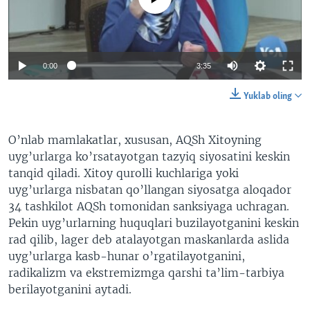
0:00
3:35
Yuklab oling
O’nlab mamlakatlar, xususan, AQSh Xitoyning
uyg’urlarga ko’rsatayotgan tazyiq siyosatini keskin
tanqid qiladi. Xitoy qurolli kuchlariga yoki
uyg’urlarga nisbatan qo’llangan siyosatga aloqador
34 tashkilot AQSh tomonidan sanksiyaga uchragan.
Pekin uyg’urlarning huquqlari buzilayotganini keskin
rad qilib, lager deb atalayotgan maskanlarda aslida
uyg’urlarga kasb-hunar o’rgatilayotganini,
radikalizm va ekstremizmga qarshi ta’lim-tarbiya
berilayotganini aytadi.