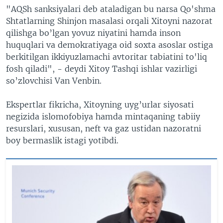
"AQSh sanksiyalari deb ataladigan bu narsa Qo'shma
Shtatlarning Shinjon masalasi orqali Xitoyni nazorat
qilishga bo’lgan yovuz niyatini hamda inson
huquqlari va demokratiyaga oid soxta asoslar ostiga
berkitilgan ikkiyuzlamachi avtoritar tabiatini to'liq
fosh qiladi", - deydi Xitoy Tashqi ishlar vazirligi
so’zlovchisi Van Venbin.
Ekspertlar fikricha, Xitoyning uyg’urlar siyosati
negizida islomofobiya hamda mintaqaning tabiiy
resurslari, xususan, neft va gaz ustidan nazoratni
boy bermaslik istagi yotibdi.