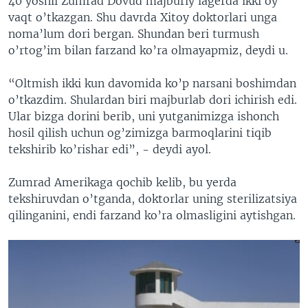
40 yoshli Zumrad Dovud majburiy lagerda ikki oy
vaqt o’tkazgan. Shu davrda Xitoy doktorlari unga
noma’lum dori bergan. Shundan beri turmush
o’rtog’im bilan farzand ko’ra olmayapmiz, deydi u.
“Oltmish ikki kun davomida ko’p narsani boshimdan
o’tkazdim. Shulardan biri majburlab dori ichirish edi.
Ular bizga dorini berib, uni yutganimizga ishonch
hosil qilish uchun og’zimizga barmoqlarini tiqib
tekshirib ko’rishar edi”, - deydi ayol.
Zumrad Amerikaga qochib kelib, bu yerda
tekshiruvdan o’tganda, doktorlar uning sterilizatsiya
qilinganini, endi farzand ko’ra olmasligini aytishgan.