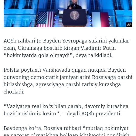
VIDEO
ODNOKLASSNIKI
XABARLAR SURATLARDA
TELEGRAM
TWITTER
SOUNDCLOUD
VOA
AQSh rahbari Jo Bayden Yevropaga safarini yakunlar
ekan, Ukrainaga bostirib kirgan Vladimir Putin
“hokimiyatda qola olmaydi”, deya ta’kidladi.
Polsha poytaxti Varshavada qilgan nutqida Bayden
dunyoning demokratik jamiyatlarini Rossiyaga qarshi
birlashishga, agressiyaga qarshi tarixiy kurashga
chorladi.
“Vaziyatga real ko’z bilan qarab, davomiy kurashga
hozirlanishimiz lozim”, - deydi AQSh prezidenti.
Baydenga ko’ra, Rossiya rahbari “mutlaq hokimiyat
va nazorat o’rnatishga bo’lgan ishtiyoqini qondirish