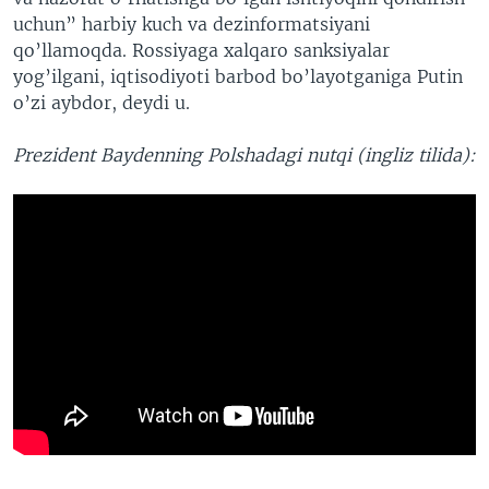
uchun” harbiy kuch va dezinformatsiyani
qo’llamoqda. Rossiyaga xalqaro sanksiyalar
yog’ilgani, iqtisodiyoti barbod bo’layotganiga Putin
o’zi aybdor, deydi u.
Prezident Baydenning Polshadagi nutqi (ingliz tilida):