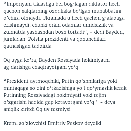
“Imperiyani tiklashga bel bog’lagan diktator hech
qachon xalqlarning ozodlikka bo’lgan muhabbatini
o’chira olmaydi. Ukrainada u hech qachon g’alabaga
erishmaydi, chunki erkin odamlar umidsizlik va
zulmatda yashashdan bosh tortadi”, - dedi Bayden,
jumladan, Polsha prezidenti va qonunchilari
qatnashgan tadbirda.
Oq uyga ko’ra, Bayden Rossiyada hokimiyatni
ag’darishga chaqirayotgani yo’q.
“Prezident aytmoqchiki, Putin qo’shnilariga yoki
mintaqaga so’zini o’tkazishiga yo’l qo’ymaslik kerak.
Putinning Rossiyadagi hokimiyati yoki rejim
o’zgarishi haqida gap ketayotgani yo’q”, - deya
aniqlik kiritdi Oq uy rasmiysi.
Kreml so’zlovchisi Dmitriy Peskov deydiki: