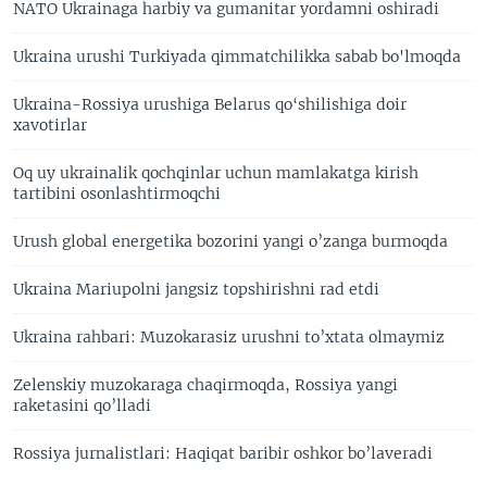
NATO Ukrainaga harbiy va gumanitar yordamni oshiradi
Ukraina urushi Turkiyada qimmatchilikka sabab bo'lmoqda
Ukraina-Rossiya urushiga Belarus qo‘shilishiga doir
xavotirlar
Oq uy ukrainalik qochqinlar uchun mamlakatga kirish
tartibini osonlashtirmoqchi
Urush global energetika bozorini yangi o’zanga burmoqda
Ukraina Mariupolni jangsiz topshirishni rad etdi
Ukraina rahbari: Muzokarasiz urushni to’xtata olmaymiz
Zelenskiy muzokaraga chaqirmoqda, Rossiya yangi
raketasini qo’lladi
Rossiya jurnalistlari: Haqiqat baribir oshkor bo’laveradi