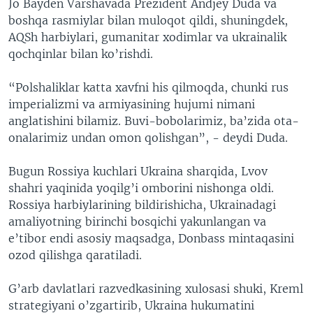
Jo Bayden Varshavada Prezident Andjey Duda va
boshqa rasmiylar bilan muloqot qildi, shuningdek,
AQSh harbiylari, gumanitar xodimlar va ukrainalik
qochqinlar bilan ko’rishdi.
“Polshaliklar katta xavfni his qilmoqda, chunki rus
imperializmi va armiyasining hujumi nimani
anglatishini bilamiz. Buvi-bobolarimiz, ba’zida ota-
onalarimiz undan omon qolishgan”, - deydi Duda.
Bugun Rossiya kuchlari Ukraina sharqida, Lvov
shahri yaqinida yoqilg’i omborini nishonga oldi.
Rossiya harbiylarining bildirishicha, Ukrainadagi
amaliyotning birinchi bosqichi yakunlangan va
e’tibor endi asosiy maqsadga, Donbass mintaqasini
ozod qilishga qaratiladi.
G’arb davlatlari razvedkasining xulosasi shuki, Kreml
strategiyani o’zgartirib, Ukraina hukumatini