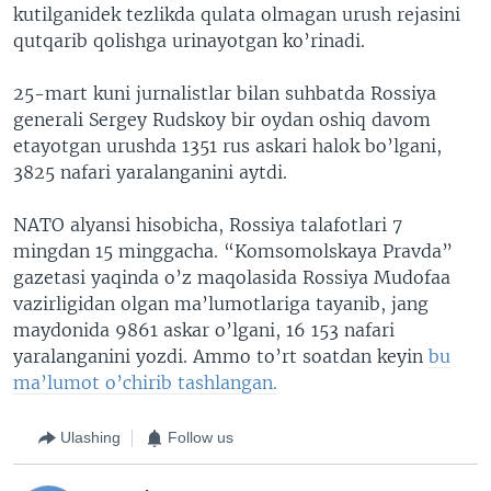
kutilganidek tezlikda qulata olmagan urush rejasini
qutqarib qolishga urinayotgan ko’rinadi.
25-mart kuni jurnalistlar bilan suhbatda Rossiya
generali Sergey Rudskoy bir oydan oshiq davom
etayotgan urushda 1351 rus askari halok bo’lgani,
3825 nafari yaralanganini aytdi.
NATO alyansi hisobicha, Rossiya talafotlari 7
mingdan 15 minggacha. “Komsomolskaya Pravda”
gazetasi yaqinda o’z maqolasida Rossiya Mudofaa
vazirligidan olgan ma’lumotlariga tayanib, jang
maydonida 9861 askar o’lgani, 16 153 nafari
yaralanganini yozdi. Ammo to’rt soatdan keyin
bu
ma’lumot o’chirib tashlangan.
Ulashing
Follow us