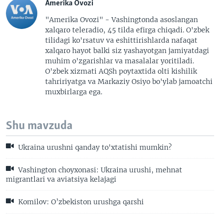
Amerika Ovozi
"Amerika Ovozi" - Vashingtonda asoslangan
xalqaro teleradio, 45 tilda efirga chiqadi. O'zbek
tilidagi ko'rsatuv va eshittirishlarda nafaqat
xalqaro hayot balki siz yashayotgan jamiyatdagi
muhim o'zgarishlar va masalalar yoritiladi.
O'zbek xizmati AQSh poytaxtida olti kishilik
tahririyatga va Markaziy Osiyo bo'ylab jamoatchi
muxbirlarga ega.
Shu mavzuda
Ukraina urushni qanday to'xtatishi mumkin?
Vashington choyxonasi: Ukraina urushi, mehnat
migrantlari va aviatsiya kelajagi
Komilov: O’zbekiston urushga qarshi