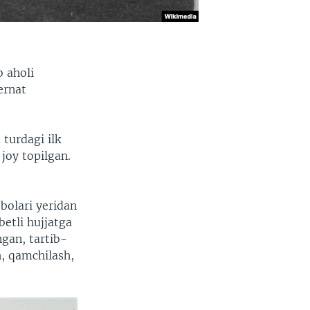
b aholi
ernat
turdagi ilk
joy topilgan.
bolari yeridan
betli hujjatga
ngan, tartib-
h, qamchilash,