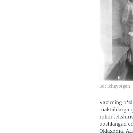
Sut ichayotgan, 
Vazirning o’z
maktablarga q
rolini tekshir
boshlangan edi
Oklaxoma, Ari