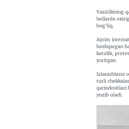
Vazirlikning q
hollarda oxir
bog’liq.
Ayrim interna
boshqargan bo’
katolik, prot
yuritgan.
Izlanishlarni 
turli chekkala
qarindoshlari 
yozib oladi.