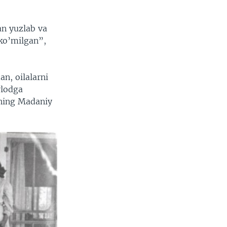
an yuzlab va
ko’milgan”,
an, oilalarni
vlodga
hning Madaniy