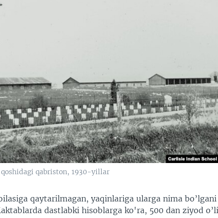
qoshidagi qabriston, 1930-yillar
oilasiga qaytarilmagan, yaqinlariga ularga nima bo’lgani
aktablarda dastlabki hisoblarga ko'ra, 500 dan ziyod o’l