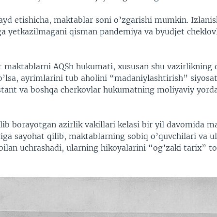
ayd etishicha, maktablar soni o’zgarishi mumkin. Izlanis
iga yetkazilmagani qisman pandemiya va byudjet cheklovl
t maktablarni AQSh hukumati, xususan shu vazirlikning 
lsa, ayrimlarini tub aholini “madaniylashtirish” siyosat
estant va boshqa cherkovlar hukumatning moliyaviy yord
olib borayotgan azirlik vakillari kelasi bir yil davomida
riga sayohat qilib, maktablarning sobiq o’quvchilari va u
bilan uchrashadi, ularning hikoyalarini “og’zaki tarix” 