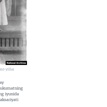
10 yillar
ay
 hukumatning
ing iyunida
aksariyati