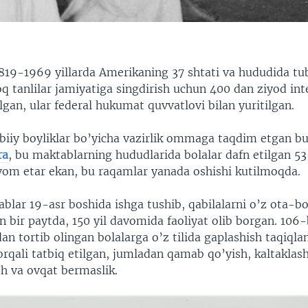
819-1969 yillarda Amerikaning 37 shtati va hududida tu
oq tanlilar jamiyatiga singdirish uchun 400 dan ziyod int
gan, ular federal hukumat quvvatlovi bilan yuritilgan.
biiy boyliklar bo’yicha vazirlik ommaga taqdim etgan bu 
ra
, bu maktablarning hududlarida bolalar dafn etilgan 53 
avom etar ekan, bu raqamlar yanada oshishi kutilmoqda.
blar 19-asr boshida ishga tushib, qabilalarni o’z ota-bo
an bir paytda, 150 yil davomida faoliyat olib borgan. 106-
idan tortib olingan bolalarga o’z tilida gaplashish taqiqla
orqali tatbiq etilgan, jumladan qamab qo’yish, kaltaklas
sh va ovqat bermaslik.