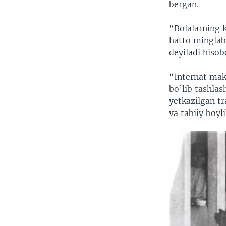
bergan.
“Bolalarning k
hatto minglab
deyiladi hisob
“Internat makt
bo’lib tashlas
yetkazilgan t
va tabiiy boyli