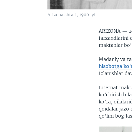
Arizona shtati, 1900-yil
ARIZONA —
1
farzandlarini 
maktablar bo’l
Madaniy va ta
hisobotga ko’
Izlanishlar d
Internat makta
ko’chirish bil
ko’ra, oilalar
qoidalar jazo 
qo’lini bog’la