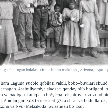
silga chalingan bolalar, Finiks hindu maktanbi, Arizona, 1890-19
i ham Laguna Pueblo qabilasi vakili, bobo-buvilari shund
atnagan. Assimilyatsiya siyosati qanday olib borilgani,
ish va haqiqatni aniqlash bo’yicha tekshiruvlar 2021-yiln
. Aniqlangan 408 ta internat 37 ta shtat va hududlarda, 
zona va Nyu-Meksikoda joylashgan bo’lgan.