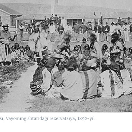
si, Vayoming shtatidagi rezervatsiya, 1892-yil