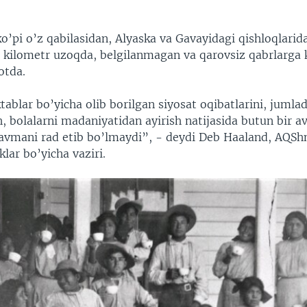
o’pi o’z qabilasidan, Alyaska va Gavayidagi qishloqlarid
 kilometr uzoqda, belgilanmagan va qarovsiz qabrlarga 
otda.
ablar bo’yicha olib borilgan siyosat oqibatlarini, jumlad
h, bolalarni madaniyatidan ayirish natijasida butun bir a
ravmani rad etib bo’lmaydi”, - deydi Deb Haaland, AQS
klar bo’yicha vaziri.