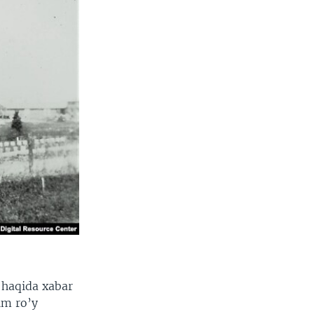
 haqida xabar
im ro’y