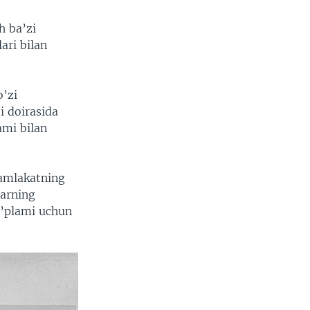
h ba’zi
ari bilan
o’zi
i doirasida
ami bilan
 mamlakatning
larning
to’plami uchun