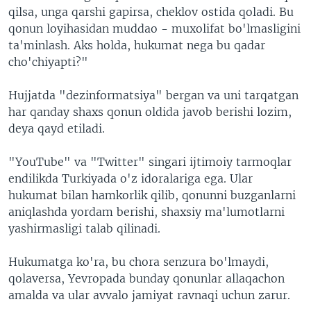
qilsa, unga qarshi gapirsa, cheklov ostida qoladi. Bu
qonun loyihasidan muddao - muxolifat bo'lmasligini
ta'minlash. Aks holda, hukumat nega bu qadar
cho'chiyapti?"
Hujjatda "dеzinformatsiya" bergan va uni tarqatgan
har qanday shaxs qonun oldida javob berishi lozim,
deya qayd etiladi.
"YouTube" va "Twitter" singari ijtimoiy tarmoqlar
endilikda Turkiyada o'z idoralariga ega. Ular
hukumat bilan hamkorlik qilib, qonunni buzganlarni
aniqlashda yordam berishi, shaxsiy ma'lumotlarni
yashirmasligi talab qilinadi.
Hukumatga ko'ra, bu chora senzura bo'lmaydi,
qolaversa, Yevropada bunday qonunlar allaqachon
amalda va ular avvalo jamiyat ravnaqi uchun zarur.