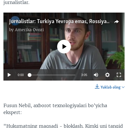
jurnalistlar.
Jurnalistlar: Turkiya Yevropa emas, Rossiyaga o'xshab qoldi
by
Amerika Ovozi
No media source currently available
0:00
3:05
Yuklab oling
Fusun Nebil, axborot texnologiyalari bo'yicha
ekspert:
"Hukumatning maqsadi - bloklash. Kimki uni tanqid