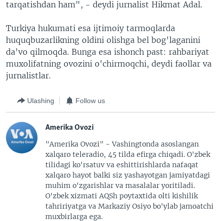
tarqatishdan ham", - deydi jurnalist Hikmat Adal.
Turkiya hukumati esa ijtimoiy tarmoqlarda
huquqbuzarlikning oldini olishga bel bog'laganini
da'vo qilmoqda. Bunga esa ishonch past: rahbariyat
muxolifatning ovozini o'chirmoqchi, deydi faollar va
jurnalistlar.
Ulashing
Follow us
Amerika Ovozi
"Amerika Ovozi" - Vashingtonda asoslangan
xalqaro teleradio, 45 tilda efirga chiqadi. O'zbek
tilidagi ko'rsatuv va eshittirishlarda nafaqat
xalqaro hayot balki siz yashayotgan jamiyatdagi
muhim o'zgarishlar va masalalar yoritiladi.
O'zbek xizmati AQSh poytaxtida olti kishilik
tahririyatga va Markaziy Osiyo bo'ylab jamoatchi
muxbirlarga ega.