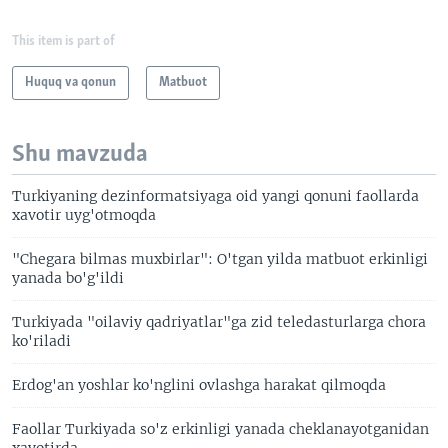
This item is part of
Huquq va qonun
Matbuot
Shu mavzuda
Turkiyaning dezinformatsiyaga oid yangi qonuni faollarda
xavotir uyg'otmoqda
"Chegara bilmas muxbirlar": O'tgan yilda matbuot erkinligi
yanada bo'g'ildi
Turkiyada "oilaviy qadriyatlar"ga zid teledasturlarga chora
ko'riladi
Erdog'an yoshlar ko'nglini ovlashga harakat qilmoqda
Faollar Turkiyada so'z erkinligi yanada cheklanayotganidan