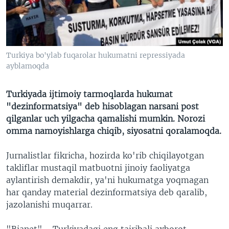
VIDEO
ODNOKLASSNIKI
XABARLAR SURATLARDA
TELEGRAM
TWITTER
Turkiya bo'ylab fuqarolar hukumatni repressiyada
SOUNDCLOUD
VOA
ayblamoqda
Turkiyada ijtimoiy tarmoqlarda hukumat
"dеzinformatsiya" deb hisoblagan narsani post
qilganlar uch yilgacha qamalishi mumkin. Norozi
omma namoyishlarga chiqib, siyosatni qoralamoqda.
Jurnalistlar fikricha, hozirda ko'rib chiqilayotgan
takliflar mustaqil matbuotni jinoiy faoliyatga
aylantirish demakdir, ya'ni hukumatga yoqmagan
har qanday material dezinformatsiya deb qaralib,
jazolanishi muqarrar.
"Bianet" - Turkiyadagi eng tajribali axborot