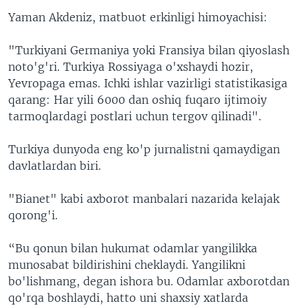
Yaman Akdeniz, matbuot erkinligi himoyachisi:
"Turkiyani Germaniya yoki Fransiya bilan qiyoslash
noto'g'ri. Turkiya Rossiyaga o'xshaydi hozir,
Yevropaga emas. Ichki ishlar vazirligi statistikasiga
qarang: Har yili 6000 dan oshiq fuqaro ijtimoiy
tarmoqlardagi postlari uchun tergov qilinadi".
Turkiya dunyoda eng ko'p jurnalistni qamaydigan
davlatlardan biri.
"Bianet" kabi axborot manbalari nazarida kelajak
qorong'i.
“Bu qonun bilan hukumat odamlar yangilikka
munosabat bildirishini cheklaydi. Yangilikni
bo'lishmang, degan ishora bu. Odamlar axborotdan
qo'rqa boshlaydi, hatto uni shaxsiy xatlarda