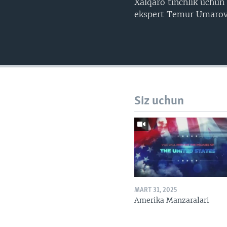
Xalqaro tinchlik uchun
ekspert Temur Umarov.
Siz uchun
MART 31, 2025
Amerika Manzaralari