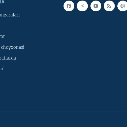
IA
nzaralari
yot
 choyxonasi
ratlarda
m!