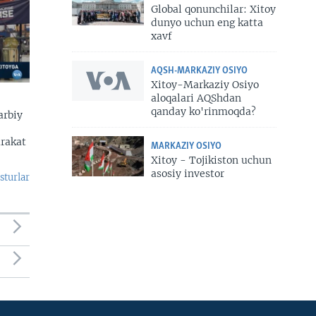
Global qonunchilar: Xitoy
dunyo uchun eng katta
xavf
AQSH-MARKAZIY OSIYO
Xitoy-Markaziy Osiyo
aloqalari AQShdan
qanday ko'rinmoqda?
arbiy
arakat
MARKAZIY OSIYO
Xitoy - Tojikiston uchun
asosiy investor
sturlar