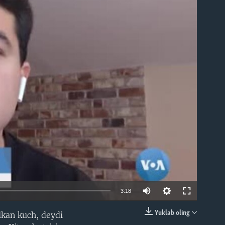
able
3:18
Yuklab oling
lkan kuch, deydi
EMBED