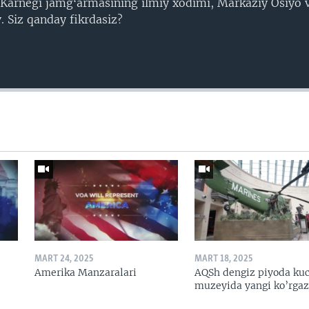
 Karnegi jamgʻarmasining ilmiy xodimi, Markaziy Osiyo v
 Siz qanday fikrdasiz?
MART 24, 2025
MART 18, 2025
Amerika Manzaralari
AQSh dengiz piyoda kuc
muzeyida yangi ko’rga