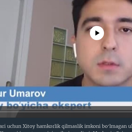
No media source currently avail
ari uchun Xitoy hamkorlik qilmaslik imkoni boʻlmagan u