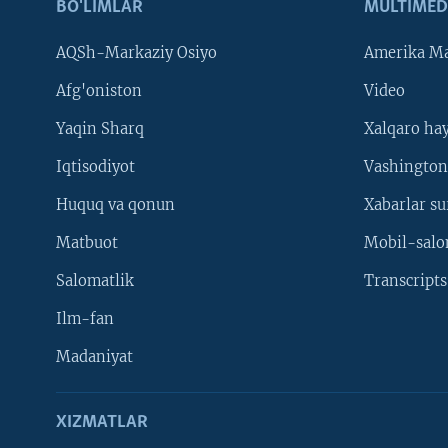
BO'LIMLAR
MULTIMED
AQSh-Markaziy Osiyo
Amerika Ma
Afg'oniston
Video
Yaqin Sharq
Xalqaro ha
Iqtisodiyot
Vashington
Huquq va qonun
Xabarlar su
Matbuot
Mobil-salo
Salomatlik
Transcripts
Ilm-fan
Madaniyat
XIZMATLAR