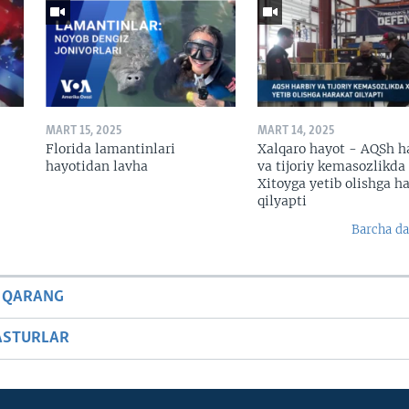
MART 15, 2025
MART 14, 2025
Florida lamantinlari
Xalqaro hayot - AQSh h
hayotidan lavha
va tijoriy kemasozlikda
Xitoyga yetib olishga h
qilyapti
Barcha da
 QARANG
ASTURLAR