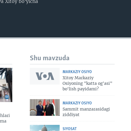
a Xitoy boʻyicha
Shu mavzuda
MARKAZIY OSIYO
Xitoy Markaziy
Osiyoning "katta og'asi"
bo'lish payidami?
MARKAZIY OSIYO
Sammit manzarasidagi
ziddiyat
hlari
zma
SIYOSAT