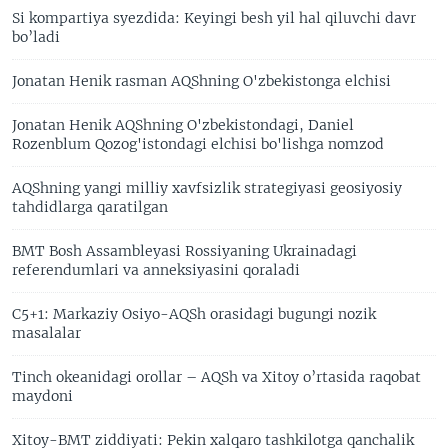
Si kompartiya syezdida: Keyingi besh yil hal qiluvchi davr
bo’ladi
Jonatan Henik rasman AQShning O'zbekistonga elchisi
Jonatan Henik AQShning O'zbekistondagi, Daniel
Rozenblum Qozog'istondagi elchisi bo'lishga nomzod
AQShning yangi milliy xavfsizlik strategiyasi geosiyosiy
tahdidlarga qaratilgan
BMT Bosh Assambleyasi Rossiyaning Ukrainadagi
referendumlari va anneksiyasini qoraladi
C5+1: Markaziy Osiyo-AQSh orasidagi bugungi nozik
masalalar
Tinch okeanidagi orollar – AQSh va Xitoy o’rtasida raqobat
maydoni
Xitoy-BMT ziddiyati: Pekin xalqaro tashkilotga qanchalik