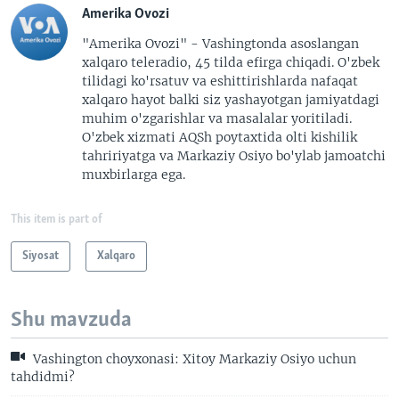
Amerika Ovozi
"Amerika Ovozi" - Vashingtonda asoslangan
xalqaro teleradio, 45 tilda efirga chiqadi. O'zbek
tilidagi ko'rsatuv va eshittirishlarda nafaqat
xalqaro hayot balki siz yashayotgan jamiyatdagi
muhim o'zgarishlar va masalalar yoritiladi.
O'zbek xizmati AQSh poytaxtida olti kishilik
tahririyatga va Markaziy Osiyo bo'ylab jamoatchi
muxbirlarga ega.
This item is part of
Siyosat
Xalqaro
Shu mavzuda
Vashington choyxonasi: Xitoy Markaziy Osiyo uchun
tahdidmi?