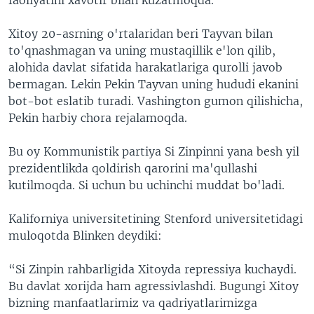
Xitoy 20-asrning o'rtalaridan beri Tayvan bilan
to'qnashmagan va uning mustaqillik e'lon qilib,
alohida davlat sifatida harakatlariga qurolli javob
bermagan. Lekin Pekin Tayvan uning hududi ekanini
bot-bot eslatib turadi. Vashington gumon qilishicha,
Pekin harbiy chora rejalamoqda.
Bu oy Kommunistik partiya Si Zinpinni yana besh yil
prezidentlikda qoldirish qarorini ma'qullashi
kutilmoqda. Si uchun bu uchinchi muddat bo'ladi.
Kaliforniya universitetining Stenford universitetidagi
muloqotda Blinken deydiki:
“Si Zinpin rahbarligida Xitoyda repressiya kuchaydi.
Bu davlat xorijda ham agressivlashdi. Bugungi Xitoy
bizning manfaatlarimiz va qadriyatlarimizga