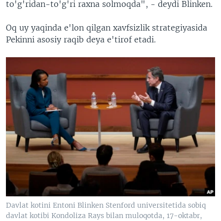
to'g'ridan-to'g'ri raxna solmoqda", - deydi Blinken.
Oq uy yaqinda e'lon qilgan xavfsizlik strategiyasida
Pekinni asosiy raqib deya e'tirof etadi.
Davlat kotini Entoni Blinken Stenford universitetida sobiq
davlat kotibi Kondoliza Rays bilan muloqotda, 17-oktabr,