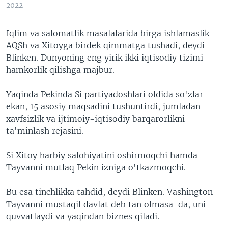
2022
Iqlim va salomatlik masalalarida birga ishlamaslik
AQSh va Xitoyga birdek qimmatga tushadi, deydi
Blinken. Dunyoning eng yirik ikki iqtisodiy tizimi
hamkorlik qilishga majbur.
Yaqinda Pekinda Si partiyadoshlari oldida so'zlar
ekan, 15 asosiy maqsadini tushuntirdi, jumladan
xavfsizlik va ijtimoiy-iqtisodiy barqarorlikni
ta'minlash rejasini.
Si Xitoy harbiy salohiyatini oshirmoqchi hamda
Tayvanni mutlaq Pekin izniga o'tkazmoqchi.
Bu esa tinchlikka tahdid, deydi Blinken. Vashington
Tayvanni mustaqil davlat deb tan olmasa-da, uni
quvvatlaydi va yaqindan biznes qiladi.