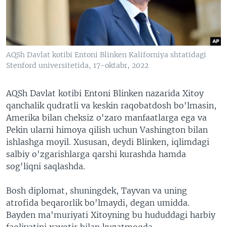
VIDEO
ODNOKLASSNIKI
XABARLAR SURATLARDA
TELEGRAM
TWITTER
AQSh Davlat kotibi Entoni Blinken Kaliforniya shtatidagi
SOUNDCLOUD
VOA
Stenford universitetida, 17-oktabr, 2022
AQSh Davlat kotibi Entoni Blinken nazarida Xitoy
qanchalik qudratli va keskin raqobatdosh bo'lmasin,
Amerika bilan cheksiz o'zaro manfaatlarga ega va
Pekin ularni himoya qilish uchun Vashington bilan
ishlashga moyil. Xususan, deydi Blinken, iqlimdagi
salbiy o'zgarishlarga qarshi kurashda hamda
sog'liqni saqlashda.
Bosh diplomat, shuningdek, Tayvan va uning
atrofida beqarorlik bo'lmaydi, degan umidda.
Bayden ma'muriyati Xitoyning bu hududdagi harbiy
faoliyatini xavotir bilan kuzatmoqda.