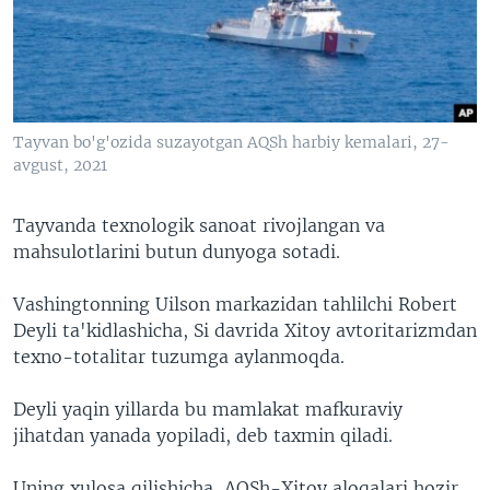
Tayvan bo'g'ozida suzayotgan AQSh harbiy kemalari, 27-
avgust, 2021
Tayvanda texnologik sanoat rivojlangan va
mahsulotlarini butun dunyoga sotadi.
Vashingtonning Uilson markazidan tahlilchi Robert
Deyli ta'kidlashicha, Si davrida Xitoy avtoritarizmdan
texno-totalitar tuzumga aylanmoqda.
Deyli yaqin yillarda bu mamlakat mafkuraviy
jihatdan yanada yopiladi, deb taxmin qiladi.
Uning xulosa qilishicha, AQSh-Xitoy aloqalari hozir