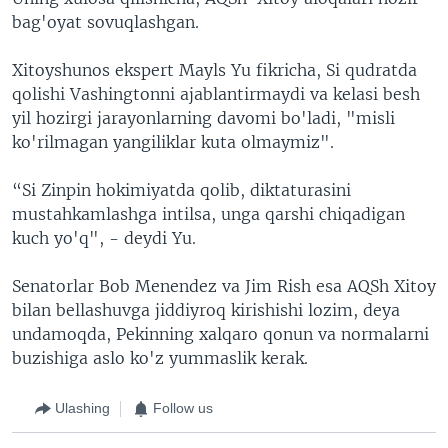
bag'oyat sovuqlashgan.
Xitoyshunos ekspert Mayls Yu fikricha, Si qudratda
qolishi Vashingtonni ajablantirmaydi va kelasi besh
yil hozirgi jarayonlarning davomi bo'ladi, "misli
ko'rilmagan yangiliklar kuta olmaymiz".
“Si Zinpin hokimiyatda qolib, diktaturasini
mustahkamlashga intilsa, unga qarshi chiqadigan
kuch yo'q", - deydi Yu.
Senatorlar Bob Menendez va Jim Rish esa AQSh Xitoy
bilan bellashuvga jiddiyroq kirishishi lozim, deya
undamoqda, Pekinning xalqaro qonun va normalarni
buzishiga aslo ko'z yummaslik kerak.
Ulashing
Follow us