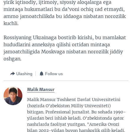
yirik iqtisodiy, ijtimoiy, siyosiy aloqalarga ega
mintaqa hukumatlari bu da’voni ochiq rad etmaydi,
ammo jamoatchilikda bu iddaoga nisbatan norozilik
kuchli.
Rossiyaning Ukrainaga bostirib kirishi, bu mamlakat
hududlarini anneksiya qilishi ortidan mintaqa
jamoatchiligida Moskvaga nisbatan norozilik jiddiy
oshgan.
Ulashing
Follow us
Malik Mansur
Malik Mansur Toshkent Davlat Universitetini
(hozirda O'zbekiston Milliy Universiteti)
bitirgan. Professional jurnalist. Bu sohada 1990-
yilardan beri ishlab keladi. O'zbekistonda qator
nashrlarda faoliyat yuritgan. "Amerika Ovozi
bilan 2002-yildan buyon hamkorlik qilib keladi.