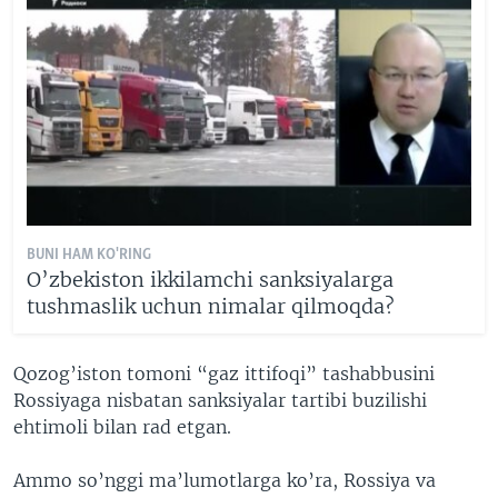
BUNI HAM KO'RING
O’zbekiston ikkilamchi sanksiyalarga
tushmaslik uchun nimalar qilmoqda?
Qozog’iston tomoni “gaz ittifoqi” tashabbusini
Rossiyaga nisbatan sanksiyalar tartibi buzilishi
ehtimoli bilan rad etgan.
Ammo so’nggi ma’lumotlarga ko’ra, Rossiya va