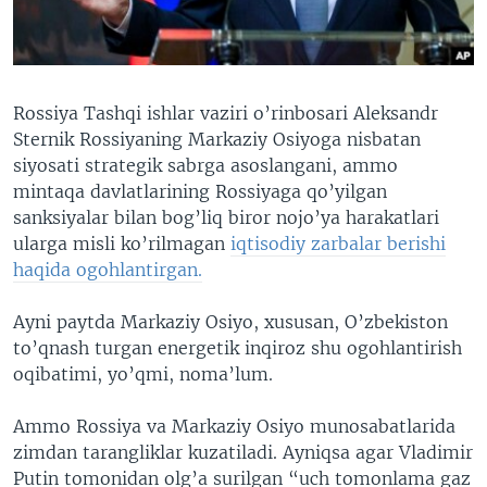
Rossiya Tashqi ishlar vaziri o’rinbosari Aleksandr
Sternik Rossiyaning Markaziy Osiyoga nisbatan
siyosati strategik sabrga asoslangani, ammo
mintaqa davlatlarining Rossiyaga qo’yilgan
sanksiyalar bilan bog’liq biror nojo’ya harakatlari
ularga misli ko’rilmagan
iqtisodiy zarbalar berishi
haqida ogohlantirgan.
Ayni paytda Markaziy Osiyo, xususan, O’zbekiston
to’qnash turgan energetik inqiroz shu ogohlantirish
oqibatimi, yo’qmi, noma’lum.
Ammo Rossiya va Markaziy Osiyo munosabatlarida
zimdan tarangliklar kuzatiladi. Ayniqsa agar Vladimir
Putin tomonidan olg’a surilgan “uch tomonlama gaz