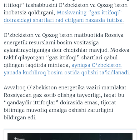
ittifoqi” tashabbusini O’zbekiston va Qozog’iston
inobatsiz qoldirgani,
Moskvaning “gaz ittifoqi”
doirasidagi shartlari rad etilgani nazarda tutilsa.
O’zbekiston va Qozog’iston matbuotida Rossiya
energetik resurslarni bosim vositasiga
aylantirayotganiga doir chiqishlar mavjud. Moskva
taklif qilayotgan “gaz ittifoqi” shartlari qabul
qilingan taqdirda mintaqa,
ayniqsa O’zbekiston
yanada kuchliroq bosim ostida qolishi ta’kidlanadi.
Avvalroq O’zbekiston energetika vaziri mamlakat
Rossiyadan gaz sotib olishga tayyorligi, faqat bu
“qandaydir ittifoqlar” doirasida emas, tijorat
bitimiga muvofiq amalga oshishi zarurligini
bildirgan edi.