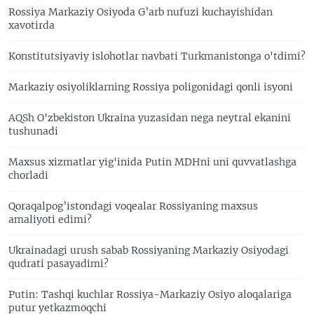
Rossiya Markaziy Osiyoda G’arb nufuzi kuchayishidan
xavotirda
Konstitutsiyaviy islohotlar navbati Turkmanistonga o'tdimi?
Markaziy osiyoliklarning Rossiya poligonidagi qonli isyoni
AQSh O'zbekiston Ukraina yuzasidan nega neytral ekanini
tushunadi
Maxsus xizmatlar yig'inida Putin MDHni uni quvvatlashga
chorladi
Qoraqalpog’istondagi voqealar Rossiyaning maxsus
amaliyoti edimi?
Ukrainadagi urush sabab Rossiyaning Markaziy Osiyodagi
qudrati pasayadimi?
Putin: Tashqi kuchlar Rossiya-Markaziy Osiyo aloqalariga
putur yetkazmoqchi