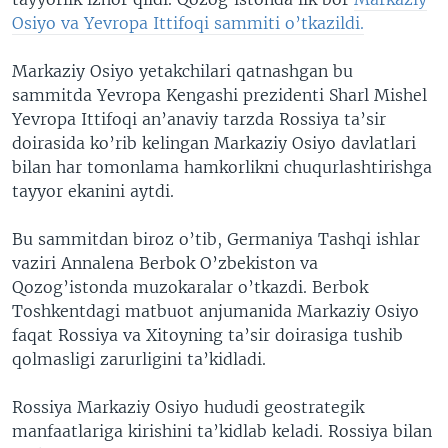
Osiyo va Yevropa Ittifoqi sammiti o’tkazildi.
Markaziy Osiyo yetakchilari qatnashgan bu
sammitda Yevropa Kengashi prezidenti Sharl Mishel
Yevropa Ittifoqi an’anaviy tarzda Rossiya ta’sir
doirasida ko’rib kelingan Markaziy Osiyo davlatlari
bilan har tomonlama hamkorlikni chuqurlashtirishga
tayyor ekanini aytdi.
Bu sammitdan biroz o’tib, Germaniya Tashqi ishlar
vaziri Annalena Berbok O’zbekiston va
Qozog’istonda muzokaralar o’tkazdi. Berbok
Toshkentdagi matbuot anjumanida Markaziy Osiyo
faqat Rossiya va Xitoyning ta’sir doirasiga tushib
qolmasligi zarurligini ta’kidladi.
Rossiya Markaziy Osiyo hududi geostrategik
manfaatlariga kirishini ta’kidlab keladi. Rossiya bilan