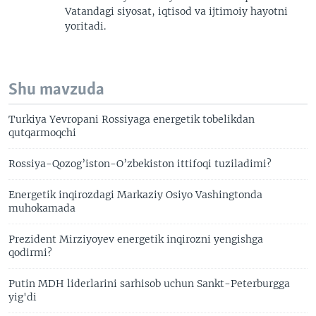
Vatandagi siyosat, iqtisod va ijtimoiy hayotni
yoritadi.
Shu mavzuda
Turkiya Yevropani Rossiyaga energetik tobelikdan
qutqarmoqchi
Rossiya-Qozog’iston-O’zbekiston ittifoqi tuziladimi?
Energetik inqirozdagi Markaziy Osiyo Vashingtonda
muhokamada
Prezident Mirziyoyev energetik inqirozni yengishga
qodirmi?
Putin MDH liderlarini sarhisob uchun Sankt-Peterburgga
yig'di