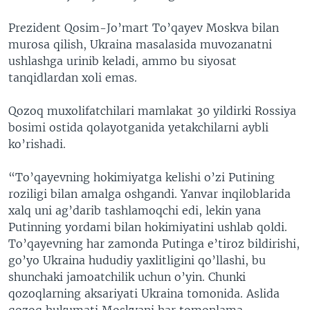
Prezident Qosim-Jo’mart To’qayev Moskva bilan
murosa qilish, Ukraina masalasida muvozanatni
ushlashga urinib keladi, ammo bu siyosat
tanqidlardan xoli emas.
Qozoq muxolifatchilari mamlakat 30 yildirki Rossiya
bosimi ostida qolayotganida yetakchilarni aybli
ko’rishadi.
“To’qayevning hokimiyatga kelishi o’zi Putining
roziligi bilan amalga oshgandi. Yanvar inqiloblarida
xalq uni ag’darib tashlamoqchi edi, lekin yana
Putinning yordami bilan hokimiyatini ushlab qoldi.
To’qayevning har zamonda Putinga e’tiroz bildirishi,
go’yo Ukraina hududiy yaxlitligini qo’llashi, bu
shunchaki jamoatchilik uchun o’yin. Chunki
qozoqlarning aksariyati Ukraina tomonida. Aslida