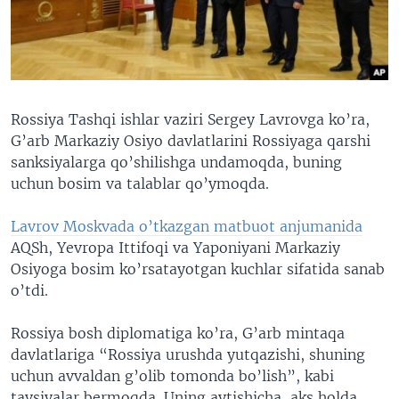
VIDEO
ODNOKLASSNIKI
XABARLAR SURATLARDA
TELEGRAM
TWITTER
SOUNDCLOUD
VOA
Rossiya Tashqi ishlar vaziri Sergey Lavrovga ko’ra,
G’arb Markaziy Osiyo davlatlarini Rossiyaga qarshi
sanksiyalarga qo’shilishga undamoqda, buning
uchun bosim va talablar qo’ymoqda.
Lavrov Moskvada o’tkazgan matbuot anjumanida
AQSh, Yevropa Ittifoqi va Yaponiyani Markaziy
Osiyoga bosim ko’rsatayotgan kuchlar sifatida sanab
o’tdi.
Rossiya bosh diplomatiga ko’ra, G’arb mintaqa
davlatlariga “Rossiya urushda yutqazishi, shuning
uchun avvaldan g’olib tomonda bo’lish”, kabi
tavsiyalar bermoqda. Uning aytishicha, aks holda