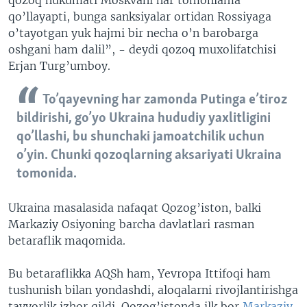
qozoq hukumati Moskvani har tomonlama
qo’llayapti, bunga sanksiyalar ortidan Rossiyaga
o’tayotgan yuk hajmi bir necha o’n barobarga
oshgani ham dalil”, - deydi qozoq muxolifatchisi
Erjan Turg’umboy.
To’qayevning har zamonda Putinga e’tiroz
bildirishi, go’yo Ukraina hududiy yaxlitligini
qo’llashi, bu shunchaki jamoatchilik uchun
o’yin. Chunki qozoqlarning aksariyati Ukraina
tomonida.
Ukraina masalasida nafaqat Qozog’iston, balki
Markaziy Osiyoning barcha davlatlari rasman
betaraflik maqomida.
Bu betaraflikka AQSh ham, Yevropa Ittifoqi ham
tushunish bilan yondashdi, aloqalarni rivojlantirishga
tayyorlik izhor qildi. Qozog’istonda ilk bor
Markaziy