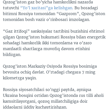
Qozog’iston gaz bo’yicha hamkorlikni nazarda
tutuvchi
“Yo’l xaritasi”ga kelishgan.
Bu boradagi
bitimni Rossiya tomonidan “Gazprom”, Qozog’iston
tomonidan bosh vazir o’rinbosari imzolagan.
“Gaz ittifoqi” sanksiyalar tartibini buzishini ehtimol
qilgan Qozog’iston hukumati Rossiya bilan energetik
sohadagi hamkorlik ikki tomonlama va o’zaro
manfaatli shartlarga muvofiq davom etishini
bildirgan.
Qozog’iston Markaziy Osiyoda Rossiya bosimiga
bevosita ochiq davlat. O’rtadagi chegara 7 ming
kilometrga yaqin.
Rossiya siyosatchilari so’nggi paytda, ayniqsa
Ukraina bosqini ortidan Qozog’istonda rus tilli aholi
kamsitilayotgani, qozoq millatchiligiga doir
iddaolarni jiddiy kuchaytirishgan.