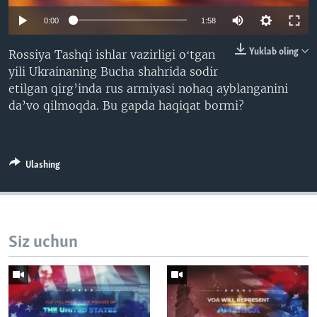
VIDEO
ODNOKLASSNIKI
0:00
1:58
XABARLAR SURATLARDA
TELEGRAM
Yuklab oling
Rossiya Tashqi ishlar vazirligi oʻtgan
TWITTER
yili Ukrainaning Bucha shahrida sodir
etilgan qirg’inda rus armiyasi nohaq ayblanganini
SOUNDCLOUD
VOA
da’vo qilmoqda. Bu gapda haqiqat bormi?
Ulashing
Siz uchun