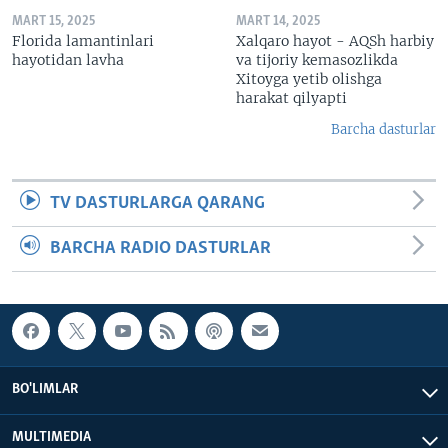
MART 15, 2025
MART 14, 2025
Florida lamantinlari
Xalqaro hayot - AQSh harbiy
hayotidan lavha
va tijoriy kemasozlikda
Xitoyga yetib olishga
harakat qilyapti
Barcha dasturlar
TV DASTURLARGA QARANG
BARCHA RADIO DASTURLAR
BO'LIMLAR
MULTIMEDIA