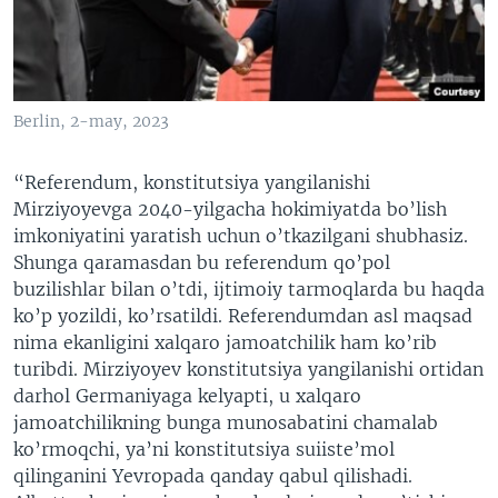
Berlin, 2-may, 2023
“Referendum, konstitutsiya yangilanishi
Mirziyoyevga 2040-yilgacha hokimiyatda bo’lish
imkoniyatini yaratish uchun o’tkazilgani shubhasiz.
Shunga qaramasdan bu referendum qo’pol
buzilishlar bilan o’tdi, ijtimoiy tarmoqlarda bu haqda
ko’p yozildi, ko’rsatildi. Referendumdan asl maqsad
nima ekanligini xalqaro jamoatchilik ham ko’rib
turibdi. Mirziyoyev konstitutsiya yangilanishi ortidan
darhol Germaniyaga kelyapti, u xalqaro
jamoatchilikning bunga munosabatini chamalab
ko’rmoqchi, ya’ni konstitutsiya suiiste’mol
qilinganini Yevropada qanday qabul qilishadi.