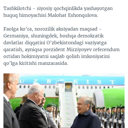
Tashkilotchi - siyosiy qochqinlikda yashayotgan
huquq himoyachisi Malohat Eshonqulova.
Faolga ko’ra, norozilik aksiyadan maqsad -
Germaniya, shuningdek, boshqa demokratik
davlatlar diqqatini O’zbekistondagi vaziyatga
qaratish, ayniqsa prezident Mirziyoyev referendum
ortidan hokimiyatni saqlab qolish imkoniyatini
qo’lga kiritishi manzarasida.