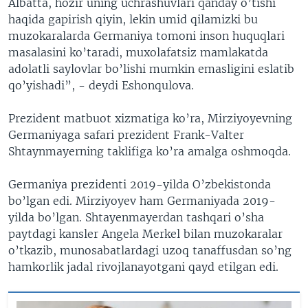
Albatta, hozir uning uchrashuvlari qanday o’tishi
haqida gapirish qiyin, lekin umid qilamizki bu
muzokaralarda Germaniya tomoni inson huquqlari
masalasini ko’taradi, muxolafatsiz mamlakatda
adolatli saylovlar bo’lishi mumkin emasligini eslatib
qo’yishadi”, - deydi Eshonqulova.
Prezident matbuot xizmatiga ko’ra, Mirziyoyevning
Germaniyaga safari prezident Frank-Valter
Shtaynmayerning taklifiga ko’ra amalga oshmoqda.
Germaniya prezidenti 2019-yilda O’zbekistonda
bo’lgan edi. Mirziyoyev ham Germaniyada 2019-
yilda bo’lgan. Shtayenmayerdan tashqari o’sha
paytdagi kansler Angela Merkel bilan muzokaralar
o’tkazib, munosabatlardagi uzoq tanaffusdan so’ng
hamkorlik jadal rivojlanayotgani qayd etilgan edi.