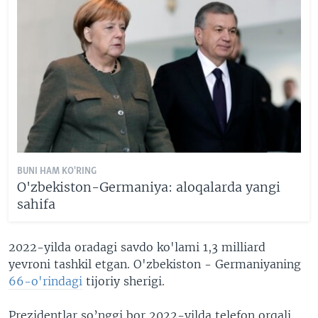
BUNI HAM KO'RING
O'zbekiston-Germaniya: aloqalarda yangi
sahifa
2022-yilda oradagi savdo ko'lami 1,3 milliard
yevroni tashkil etgan. O'zbekiston - Germaniyaning
66-o'rindagi
tijoriy sherigi.
Prezidentlar so’nggi bor 2022-yilda telefon orqali