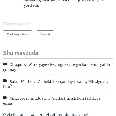
Vatandagi siyosat, iqtisod va ijtimoiy hayotni
yoritadi.
This item is part of
Markaziy Osiyo
Siyosat
Shu mavzuda
Olloqulov: Mirziyoyev keyingi saylovgacha hokimiyatda
qolmaydi
Bobur Malikov: O'zbekiston qanday tuzum, Mirziyoyev
kim?
Mirziyoyev muddatini "nollashtirish kun tartibida
emas"
O'zbekistonda 30-aprelgi referemdumda yangi