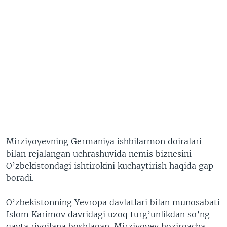
Mirziyoyevning Germaniya ishbilarmon doiralari
bilan rejalangan uchrashuvida nemis biznesini
O’zbekistondagi ishtirokini kuchaytirish haqida gap
boradi.
O’zbekistonning Yevropa davlatlari bilan munosabati
Islom Karimov davridagi uzoq turg’unlikdan so’ng
qayta rivojlana boshlagan. Mirziyoyev hozirgacha