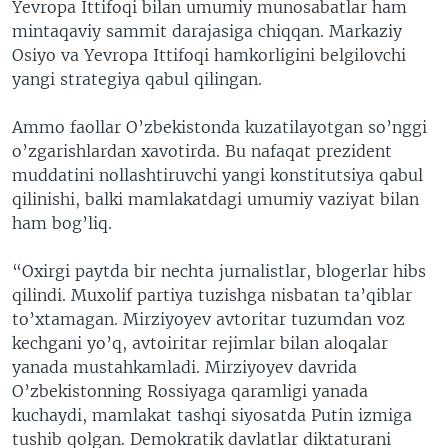
Yevropa Ittifoqi bilan umumiy munosabatlar ham
mintaqaviy sammit darajasiga chiqqan. Markaziy
Osiyo va Yevropa Ittifoqi hamkorligini belgilovchi
yangi strategiya qabul qilingan.
Ammo faollar O’zbekistonda kuzatilayotgan so’nggi
o’zgarishlardan xavotirda. Bu nafaqat prezident
muddatini nollashtiruvchi yangi konstitutsiya qabul
qilinishi, balki mamlakatdagi umumiy vaziyat bilan
ham bog’liq.
“Oxirgi paytda bir nechta jurnalistlar, blogerlar hibs
qilindi. Muxolif partiya tuzishga nisbatan ta’qiblar
to’xtamagan. Mirziyoyev avtoritar tuzumdan voz
kechgani yo’q, avtoiritar rejimlar bilan aloqalar
yanada mustahkamladi. Mirziyoyev davrida
O’zbekistonning Rossiyaga qaramligi yanada
kuchaydi, mamlakat tashqi siyosatda Putin izmiga
tushib qolgan. Demokratik davlatlar diktaturani