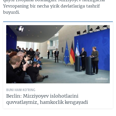
Yevropaning bir necha yirik davlatlariga tashrif
buyurdi.
BUNI HAM KO'RING
Berlin: Mirziyoyev islohotlarini
quvvatlaymiz, hamkorlik kengayadi