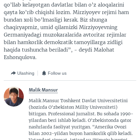
qo’llab kelayotgan davlatlar bilan o’z aloqalarini
qayta ko’rib chiqishi lozim. Mirziyoyev rejimi ham
bundan xoli bo’lmasligi kerak. Biz shunga
chaqiryapmiz, umid qilamizki Mirziyoyevning
Germaniyadagi muzokaralarida avtoritar rejimlar
bilan hamkorlik demokratik tamoyillarga zidligi
haqida tushuncha beriladi”, - deydi Malohat
Eshonqulova.
Ulashing
Follow us
Malik Mansur
Malik Mansur Toshkent Davlat Universitetini
(hozirda O'zbekiston Milliy Universiteti)
bitirgan. Professional jurnalist. Bu sohada 1990-
yilardan beri ishlab keladi. O'zbekistonda qator
nashrlarda faoliyat yuritgan. "Amerika Ovozi
bilan 2002-yildan buyon hamkorlik qilib keladi.