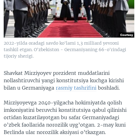
VIDEO
ODNOKLASSNIKI
XABARLAR SURATLARDA
TELEGRAM
TWITTER
SOUNDCLOUD
VOA
2022-yilda oradagi savdo ko'lami 1,3 milliard yevroni
tashkil etgan. O'zbekiston - Germaniyaning 66-o'rindagi
tijoriy sherigi.
Shavkat Mirziyoyev prezident muddatlarini
nollashtiruvchi yangi konstitutsiya kuchga kirishi
bilan u Germaniyaga
rasmiy tashrifini
boshladi.
Mirziyoyevga 2040-yilgacha hokimiyatda qolish
imkoniyatini beruvchi konstitutsiya qabul qilinishi
ortidan kuzatilayotgan bu safar Germaniyadagi
o’zbek faollarida norozilik uyg’otgan. 2-may kuni
Berlinda ular norozilik aksiyasi o’tkazgan.