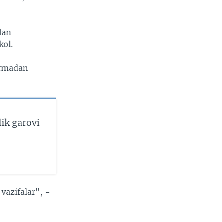
lan
kol.
ormadan
ik garovi
vazifalar", -