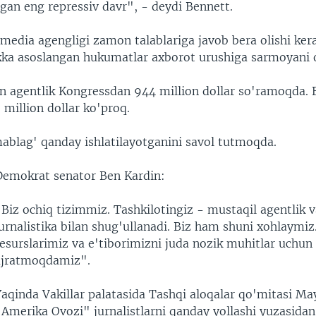
gan eng repressiv davr", - deydi Bennett.
media agengligi zamon talablariga javob bera olishi kera
ka asoslangan hukumatlar axborot urushiga sarmoyani
n agentlik Kongressdan 944 million dollar so'ramoqda. B
million dollar ko'proq.
ablag' qanday ishlatilayotganini savol tutmoqda.
Demokrat senator Ben Kardin:
Biz ochiq tizimmiz. Tashkilotingiz - mustaqil agentlik 
urnalistika bilan shug'ullanadi. Biz ham shuni xohlaymiz
esurslarimiz va e'tiborimizni juda nozik muhitlar uchun
ajratmoqdamiz".
Yaqinda Vakillar palatasida Tashqi aloqalar qo'mitasi M
Amerika Ovozi" jurnalistlarni qanday yollashi yuzasidan