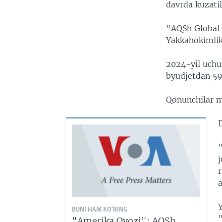
davrda kuzatil
"AQSh Global 
Yakkahokimlik
2024-yil uchu
byudjetdan 59 
Qonunchilar m
"
j
r
BUNI HAM KO'RING
"
"Amerika Ovozi": AQSh