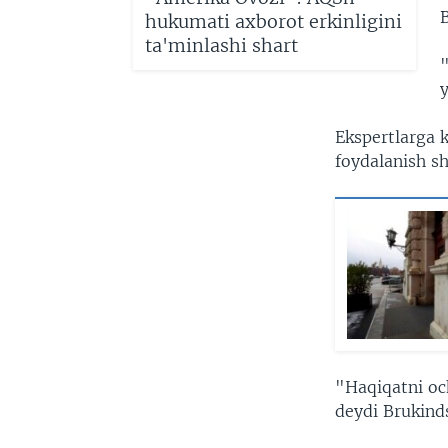
hukumati axborot erkinligini
ta'minlashi shart
Ekspertlarga 
foydalanish s
"Haqiqatni och
deydi Brukinds