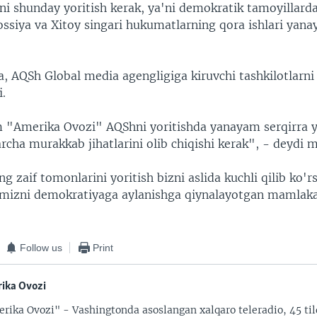
i shunday yoritish kerak, ya'ni demokratik tamoyillardan
ssiya va Xitoy singari hukumatlarning qora ishlari yan
ha, AQSh Global media agengligiga kiruvchi tashkilotlar
i.
 "Amerika Ovozi" AQShni yoritishda yanayam serqirra 
archa murakkab jihatlarini olib chiqishi kerak", - deydi 
g zaif tomonlarini yoritish bizni aslida kuchli qilib ko'r
bamizni demokratiyaga aylanishga qiynalayotgan mamlaka
Follow us
Print
ika Ovozi
rika Ovozi" - Vashingtonda asoslangan xalqaro teleradio, 45 til