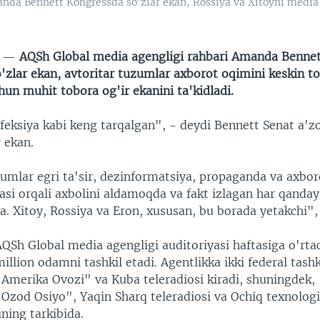
nda Bennett Kongressda so'zlar ekan, Rossiya va Xitoyni media 
N —
AQSh Global media agengligi rahbari Amanda Benne
'zlar ekan, avtoritar tuzumlar axborot oqimini keskin t
chun muhit tobora og'ir ekanini ta'kidladi.
feksiya kabi keng tarqalgan", - deydi Bennett Senat a'z
 ekan.
zumlar egri ta'sir, dezinformatsiya, propaganda va axbor
asi orqali axbolini aldamoqda va fakt izlagan har qanday
a. Xitoy, Rossiya va Eron, xususan, bu borada yetakchi",
AQSh Global media agengligi auditoriyasi haftasiga o'rta
illion odamni tashkil etadi. Agentlikka ikki federal tash
"Amerika Ovozi" va Kuba teleradiosi kiradi, shuningdek,
"Ozod Osiyo", Yaqin Sharq teleradiosi va Ochiq texnolog
ning tarkibida.