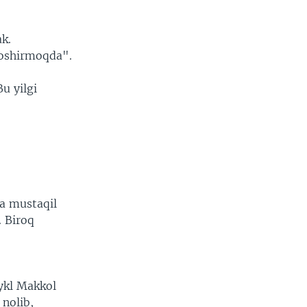
k.
 oshirmoqda".
u yilgi
va mustaqil
. Biroq
aykl Makkol
 nolib,