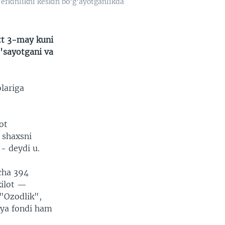
erkinlikni keskin bo'g'ayotganlikda
tt 3-may kuni
o'sayotgani va
olariga
ot
 shaxsni
 - deydi u.
cha 394
kilot —
 "Ozodlik",
iya fondi ham