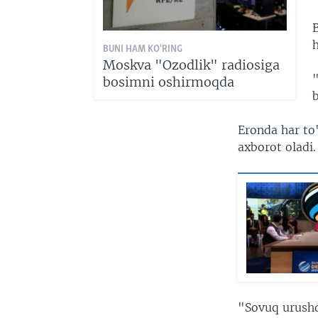
BUNI HAM KO'RING
Moskva "Ozodlik" radiosiga
bosimni oshirmoqda
b
Eronda har to'
axborot oladi.
"Sovuq urushd