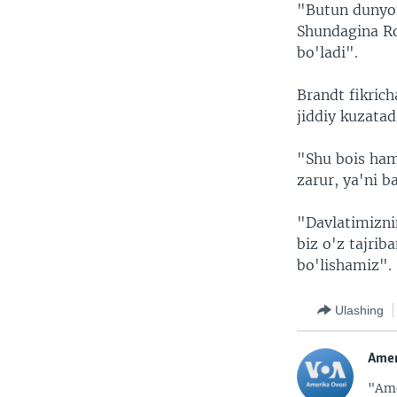
"Butun dunyon
Shundagina Ro
bo'ladi".
Brandt fikric
jiddiy kuzatad
"Shu bois ham
zarur, ya'ni b
"Davlatimiznin
biz o'z tajri
bo'lishamiz".
Ulashing
Amer
"Ame