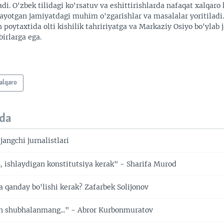
adi. O'zbek tilidagi ko'rsatuv va eshittirishlarda nafaqat xalqaro 
ayotgan jamiyatdagi muhim o'zgarishlar va masalalar yoritiladi
 poytaxtida olti kishilik tahririyatga va Markaziy Osiyo bo'ylab
irlarga ega.
alqaro
da
angchi jurnalistlari
 ishlaydigan konstitutsiya kerak" - Sharifa Murod
a qanday bo'lishi kerak? Zafarbek Solijonov
n shubhalanmang..." - Abror Kurbonmuratov