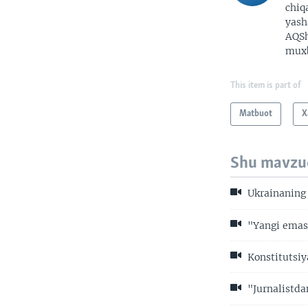
chiq
yash
AQSh
muxb
This item is part of
Matbuot
X
Shu mavzu
Ukrainaning j
"Yangi emas,
Konstitutsiy
"Jurnalistda