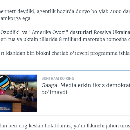
Bennett deydiki, agentlik hozirda dunyo bo'ylab 4000 da
hamkorga ega.
"Ozodlik" va "Amerika Ovozi" dasturlari Rossiya Ukrain
eri rus va ukrain tillarida 8 milliard marotaba tomosha q
rt kishidan biri blokni chetlab o'tuvchi programma ishlat
BUNI HAM KO'RING
Gaaga: Media erkinliksiz demokra
bo'lmaydi
an beri eng keskin holatdamiz, ya'ni Ikkinchi jahon uru