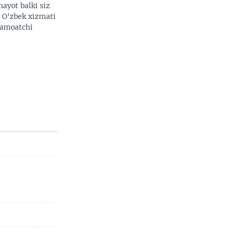
hayot balki siz
. O'zbek xizmati
 jamoatchi