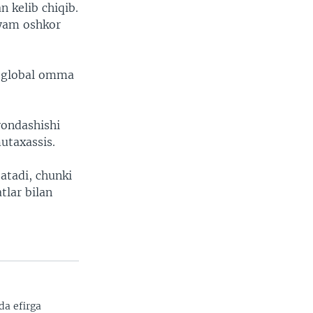
 kelib chiqib.
ayam oshkor
ni global omma
yondashishi
mutaxassis.
satadi, chunki
tlar bilan
da efirga