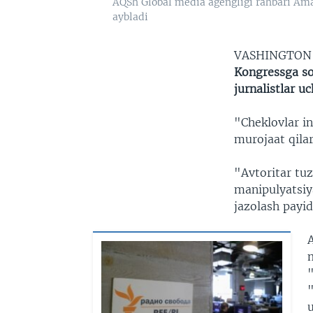
AQSh Global media agengligi rahbari Ama
aybladi
VASHINGTO
Kongressga so
jurnalistlar u
"Cheklovlar in
murojaat qilar
"Avtoritar tu
manipulyatsiy
jazolash payid
m
u