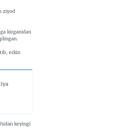
n ziyod
aga kirganidan
ilingan.
ib, erkin
tiya
shidan keyingi