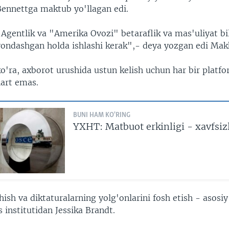
Bennettga maktub yo'llagan edi.
"Agentlik va "Amerika Ovozi" betaraflik va mas'uliyat bi
yondashgan holda ishlashi kerak",- deya yozgan edi Mak
ko'ra, axborot urushida ustun kelish uchun har bir platf
hart emas.
BUNI HAM KO'RING
YXHT: Matbuot erkinligi - xavfsizl
ish va diktaturalarning yolg'onlarini fosh etish - asosiy 
 institutidan Jessika Brandt.