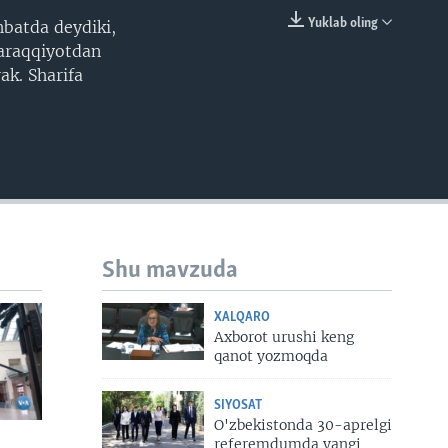
Yuklab oling
hbatda deydiki,
EMBED
taraqqiyotdan
ak. Sharifa
Shu mavzuda
XALQARO
Axborot urushi keng
qanot yozmoqda
SIYOSAT
O'zbekistonda 30-aprelgi
referemdumda yangi