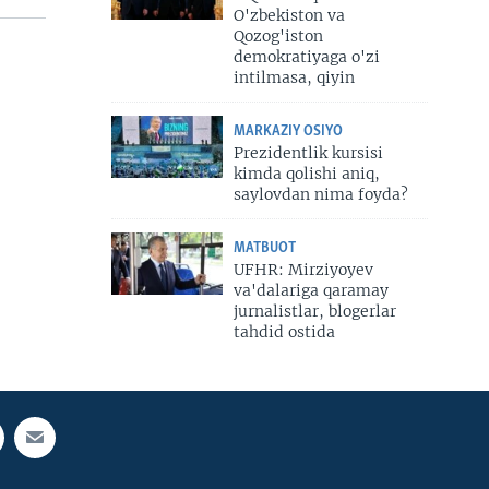
O'zbekiston va
Qozog'iston
demokratiyaga o'zi
intilmasa, qiyin
MARKAZIY OSIYO
Prezidentlik kursisi
kimda qolishi aniq,
saylovdan nima foyda?
MATBUOT
UFHR: Mirziyoyev
va'dalariga qaramay
jurnalistlar, blogerlar
tahdid ostida