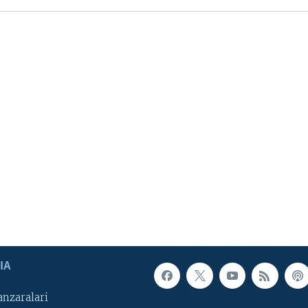
IA
nzaralari