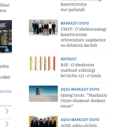
konstitutsiya
hlari
ma'qullandi
zma
MARKAZIY OSIYO
YXHT: O'zbekistondagi
konstitutsion
referendum raqobatsiz
va debatsiz kechdi
MATBUOT
RSF: O'zbekiston
arbiy
matbuot erkinligi
bo'yicha 137-o'rinda
arakat
AQSH-MARKAZIY OSIYO
sturlar
Qozog'iston: "Markaziy
Osiyo shaxmat doskasi
emas"
AQSH-MARKAZIY OSIYO
AQSh sobiq elchisi: