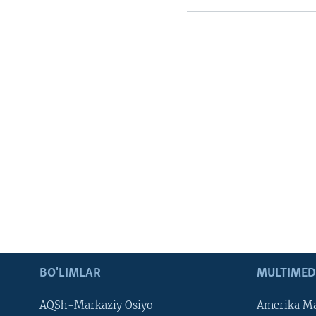
BO'LIMLAR
MULTIMED
AQSh-Markaziy Osiyo
Amerika Ma