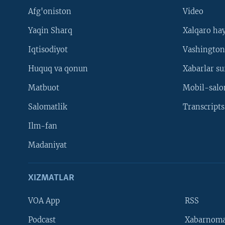
Afg'oniston
Video
Yaqin Sharq
Xalqaro ha
Iqtisodiyot
Vashington
Huquq va qonun
Xabarlar su
Matbuot
Mobil-salo
Salomatlik
Transcripts
Ilm-fan
Madaniyat
XIZMATLAR
VOA App
RSS
Learning English
Podcast
Xabarnom