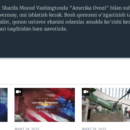
st Sharifa Murod Vashingtonda "Amerika Ovozi" bilan su
avermay, uni ishlatish kerak. Bosh qomusni o'zgartirish 
alist, qonun ustuvor ekanini odamlar amalda ko'rishi ker
ri taqdiridan ham xavotirda.
MART 24, 2025
MART 18, 2025