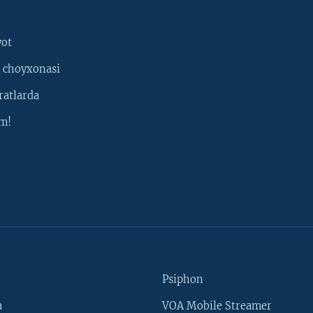
yot
 choyxonasi
ratlarda
m!
Psiphon
a
VOA Mobile Streamer