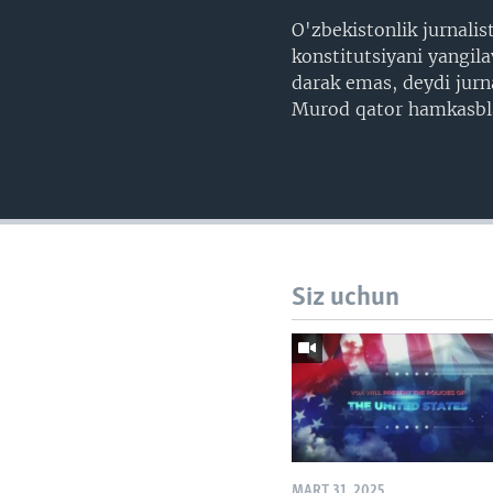
O'zbekistonlik jurnali
konstitutsiyani yangil
darak emas, deydi jurn
Murod qator hamkasbla
Siz uchun
MART 31, 2025