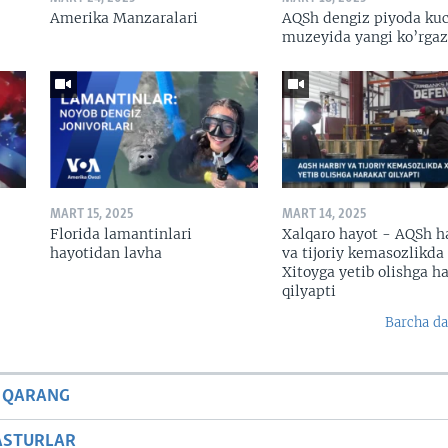
Amerika Manzaralari
AQSh dengiz piyoda kuc
muzeyida yangi ko’rga
MART 15, 2025
MART 14, 2025
Florida lamantinlari
Xalqaro hayot - AQSh h
hayotidan lavha
va tijoriy kemasozlikda
Xitoyga yetib olishga h
qilyapti
Barcha da
 QARANG
ASTURLAR