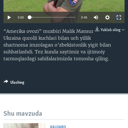
VIDEO
ODNOKLASSNIKI
XABARLAR SURATLARDA
TELEGRAM
0:00
0:49
TWITTER
Yuklab oling
“Amerika ovozi” muxbiri Malik Mansur
SOUNDCLOUD
VOA
Ukraina qurolli kuchlari bilan uch yillik
shartnoma imzolagan o’zbekistonlik yigit bilan
suhbatlashdi. Tez kunda saytimiz va ijtimoiy
tarmoqlardagi sahifalarimizda tomosha qiling.
Ulashing
Shu mavzuda
XALQARO