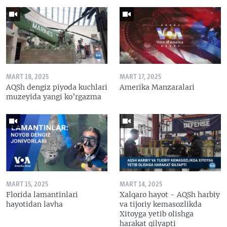
MART 18, 2025
MART 17, 2025
AQSh dengiz piyoda kuchlari
Amerika Manzaralari
muzeyida yangi ko’rgazma
MART 15, 2025
MART 14, 2025
Florida lamantinlari
Xalqaro hayot - AQSh harbiy
hayotidan lavha
va tijoriy kemasozlikda
Xitoyga yetib olishga
harakat qilyapti