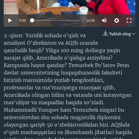
VIDEO
ODNOKLASSNIKI
XABARLAR SURATLARDA
TELEGRAM
0:00
14:26
TWITTER
Yuklab oling
2-qism: Yuridik sohada o'qish va
SOUNDCLOUD
VOA
amaliyot O'zbekiston va AQSh orasida
qanchalik farqli? Yiliga 100 ming dollarga yaqin
xarajat qilib, Amerikada o'qishga arziydimi?
Kampusda hayot qanday? Temurbek Po'latov Penn
davlat universitetining huquqshunoslik fakulteti
bitirish marosimida yuzlab tengdoshlari,
professorlar va ma'muriyatga murojaat qilib,
Amerikada olingan bilim va vatanda uni kutayotgan
mas'uliyat va maqsadlar haqida so'zladi.
Muhammadli Yusupov ham Temurbek singari bu
universitetdan shu sohada magistrlik diplomini
olayotgan qariyb 50 o'zbekistonlikdan biri. AQShda
o'qish mashaqqatlari va ilhombaxsh jihatlari haqida