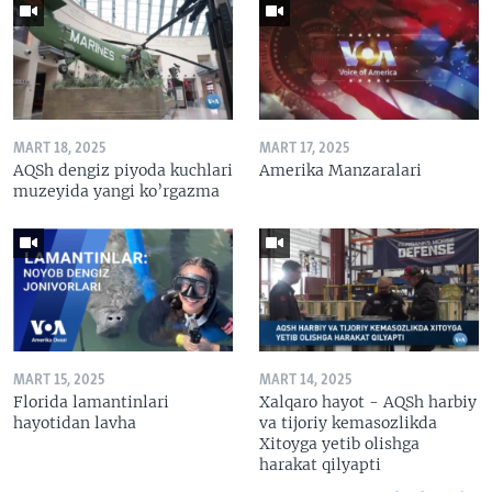
MART 18, 2025
MART 17, 2025
AQSh dengiz piyoda kuchlari
Amerika Manzaralari
muzeyida yangi ko’rgazma
MART 15, 2025
MART 14, 2025
Florida lamantinlari
Xalqaro hayot - AQSh harbiy
hayotidan lavha
va tijoriy kemasozlikda
Xitoyga yetib olishga
harakat qilyapti