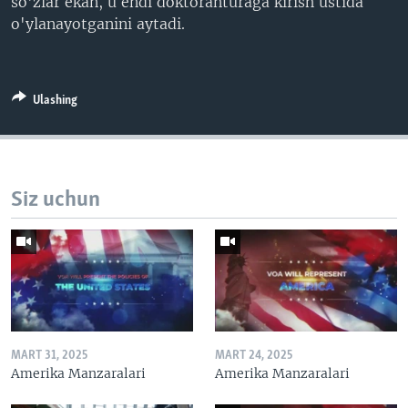
so'zlar ekan, u endi doktoranturaga kirish ustida
o'ylanayotganini aytadi.
Ulashing
Siz uchun
MART 31, 2025
MART 24, 2025
Amerika Manzaralari
Amerika Manzaralari