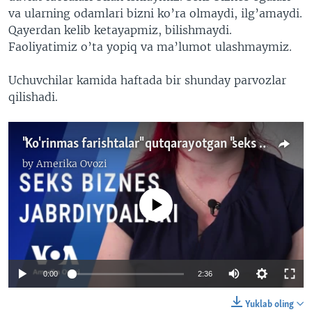
va ularning odamlari bizni ko’ra olmaydi, ilg’amaydi.
Qayerdan kelib ketayapmiz, bilishmaydi.
Faoliyatimiz o’ta yopiq va ma’lumot ulashmaymiz.
Uchuvchilar kamida haftada bir shunday parvozlar
qilishadi.
"Ko'rinmas farishtalar" qutqarayotgan "seks qullar"
by
Amerika Ovozi
No media source currently available
0:00
2:36
Yuklab oling