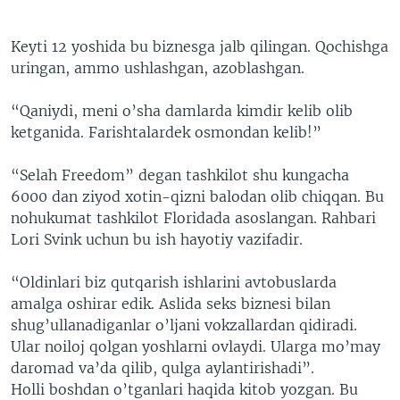
Keyti 12 yoshida bu biznesga jalb qilingan. Qochishga
uringan, ammo ushlashgan, azoblashgan.
“Qaniydi, meni o’sha damlarda kimdir kelib olib
ketganida. Farishtalardek osmondan kelib!”
“Selah Freedom” degan tashkilot shu kungacha
6000 dan ziyod xotin-qizni balodan olib chiqqan. Bu
nohukumat tashkilot Floridada asoslangan. Rahbari
Lori Svink uchun bu ish hayotiy vazifadir.
“Oldinlari biz qutqarish ishlarini avtobuslarda
amalga oshirar edik. Aslida seks biznesi bilan
shug’ullanadiganlar o’ljani vokzallardan qidiradi.
Ular noiloj qolgan yoshlarni ovlaydi. Ularga mo’may
daromad va’da qilib, qulga aylantirishadi”.
Holli boshdan o’tganlari haqida kitob yozgan. Bu