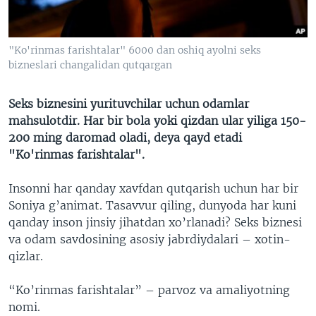
VIDEO
ODNOKLASSNIKI
XABARLAR SURATLARDA
TELEGRAM
"Ko'rinmas farishtalar" 6000 dan oshiq ayolni seks
TWITTER
bizneslari changalidan qutqargan
SOUNDCLOUD
VOA
Seks biznesini yurituvchilar uchun odamlar
mahsulotdir. Har bir bola yoki qizdan ular yiliga 150-
200 ming daromad oladi, deya qayd etadi
"Ko'rinmas farishtalar".
Insonni har qanday xavfdan qutqarish uchun har bir
Soniya g’animat. Tasavvur qiling, dunyoda har kuni
qanday inson jinsiy jihatdan xo’rlanadi? Seks biznesi
va odam savdosining asosiy jabrdiydalari – xotin-
qizlar.
“Ko’rinmas farishtalar” – parvoz va amaliyotning
nomi.