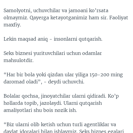
Samolyotni, uchuvchilar va jamoani ko’rsata
olmaymiz. Qayerga ketayotganimiz ham sir. Faoliyat
maxfiy.
Lekin maqsad aniq - insonlarni qutqarish.
Seks biznesi yurituvchilari uchun odamlar
mahsulotdir.
“Har bir bola yoki qizdan ular yiliga 150-200 ming
daromad oladi”, - deydi uchuvchi.
Bolalar qochsa, jinoyatchilar ularni qidiradi. Ko’p
hollarda topib, jazolaydi. Ularni qutqarish
amaliyotlari shu bois nozik ish.
“Biz ularni olib ketish uchun turli agentliklar va
davlat idoralari bilan ishlaymiz. Seks biznes egalari