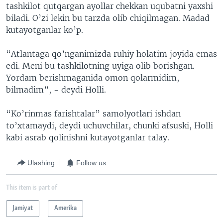
tashkilot qutqargan ayollar chekkan uqubatni yaxshi
biladi. O’zi lekin bu tarzda olib chiqilmagan. Madad
kutayotganlar ko’p.
“Atlantaga qo’nganimizda ruhiy holatim joyida emas
edi. Meni bu tashkilotning uyiga olib borishgan.
Yordam berishmaganida omon qolarmidim,
bilmadim”, - deydi Holli.
“Ko’rinmas farishtalar” samolyotlari ishdan
to’xtamaydi, deydi uchuvchilar, chunki afsuski, Holli
kabi asrab qolinishni kutayotganlar talay.
Ulashing
Follow us
This item is part of
Jamiyat
Amerika