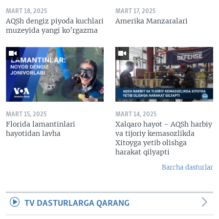
MART 18, 2025
MART 17, 2025
AQSh dengiz piyoda kuchlari
Amerika Manzaralari
muzeyida yangi ko’rgazma
MART 15, 2025
MART 14, 2025
Florida lamantinlari
Xalqaro hayot - AQSh harbiy
hayotidan lavha
va tijoriy kemasozlikda
Xitoyga yetib olishga
harakat qilyapti
Barcha dasturlar
TV DASTURLARGA QARANG