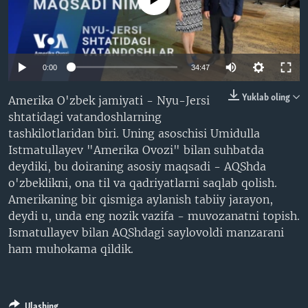
VIDEO
ODNOKLASSNIKI
XABARLAR SURATLARDA
TELEGRAM
TWITTER
0:00
34:47
SOUNDCLOUD
VOA
Yuklab oling
Amerika O'zbek jamiyati - Nyu-Jersi
shtatidagi vatandoshlarning
tashkilotlaridan biri. Uning asoschisi Umidulla
Istmatullayev "Amerika Ovozi" bilan suhbatda
deydiki, bu doiraning asosiy maqsadi - AQShda
o'zbeklikni, ona til va qadriyatlarni saqlab qolish.
Amerikaning bir qismiga aylanish tabiiy jarayon,
deydi u, unda eng nozik vazifa - muvozanatni topish.
Ismatullayev bilan AQShdagi saylovoldi manzarani
ham muhokama qildik.
Ulashing