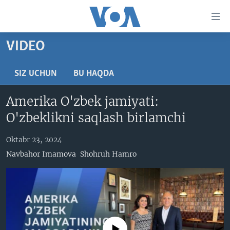
Bosh
sahifaga
boring
Boshiga
VIDEO
qayting
BOSH SAHIFA
Qidiruvga
AMERIKA
SIZ UCHUN
BU HAQDA
o'ting
MARKAZIY OSIYO
Amerika O'zbek jamiyati:
XALQARO
O'zbeklikni saqlash birlamchi
VATANDOSHLAR
Oktabr 23, 2024
MULTIMEDIA
Navbahor Imamova
Shohruh Hamro
IJTIMOIY TARMOQLAR
AMERIKA MANZARALARI
INGLIZ TILI DARSLARI
XALQARO HAYOT
FACEBOOK
EDITORIAL
VASHINGTON CHOYXONASI
YOUTUBE
MOBIL-SALOM!
INSTAGRAM
No media source currently available
Learning English