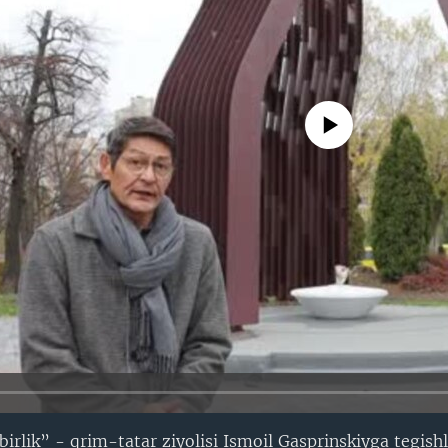
No media source currently avail
 birlik” - qrim-tatar ziyolisi Ismoil Gasprinskiyga tegish