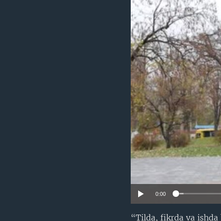
VIDEO
ODNOKLASSNIKI
XABARLAR SURATLARDA
TELEGRAM
TWITTER
SOUNDCLOUD
0:00
“Tilda, fikrda va ishda