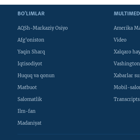
BO'LIMLAR
MULTIMED
AQSh-Markaziy Osiyo
Amerika Ma
Afg'oniston
Video
Yaqin Sharq
Xalqaro ha
Iqtisodiyot
Vashington
Huquq va qonun
Xabarlar su
Matbuot
Mobil-salo
Salomatlik
Transcripts
Ilm-fan
Madaniyat