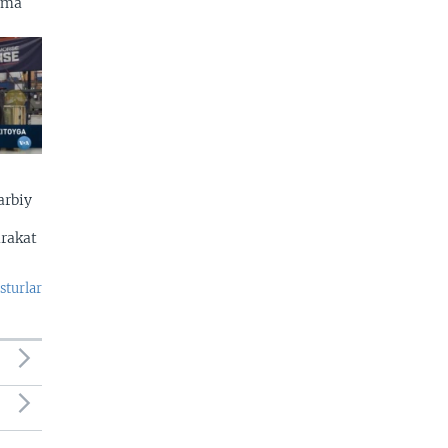
zma
arbiy
arakat
sturlar