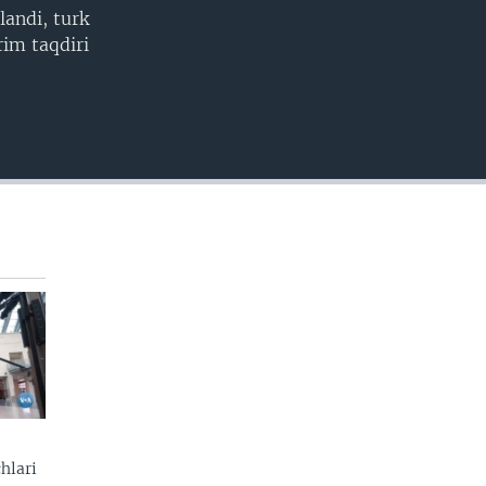
EMBED
landi, turk
rim taqdiri
hlari