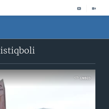
istiqboli
EMBED