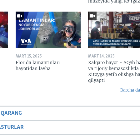
muzeyida yangi ko’rga
MART 15, 2025
MART 14, 2025
Florida lamantinlari
Xalqaro hayot - AQSh h
hayotidan lavha
va tijoriy kemasozlikda
Xitoyga yetib olishga h
qilyapti
Barcha da
 QARANG
ASTURLAR