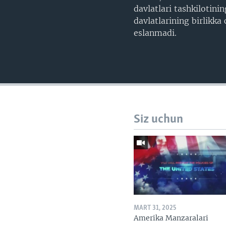
davlatlari tashkilotin
davlatlarining birlikk
eslanmadi.
Siz uchun
MART 31, 2025
Amerika Manzaralari