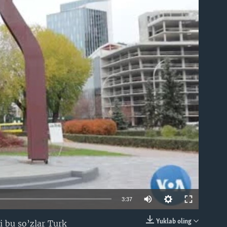
able
3:37
Yuklab oling
li bu so’zlar Turk