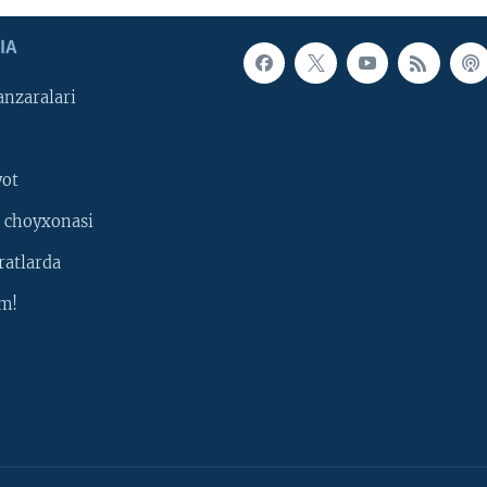
IA
nzaralari
yot
 choyxonasi
ratlarda
m!