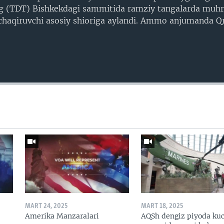
ing (TDT) Bishkekdagi sammitida ramziy tangalarda muhr
a chaqiruvchi asosiy shioriga aylandi. Ammo anjumanda Q
MART 24, 2025
MART 18, 2025
Amerika Manzaralari
AQSh dengiz piyoda kuc