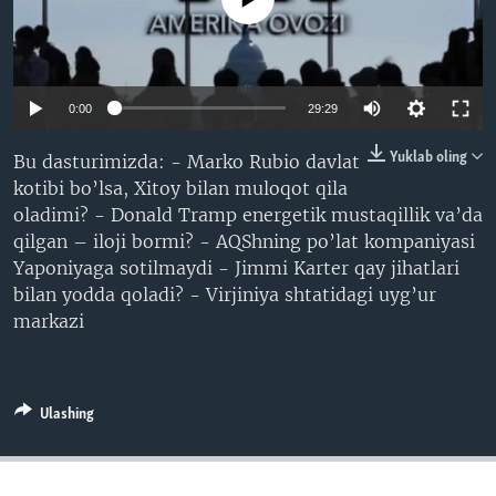
VIDEO
ODNOKLASSNIKI
XABARLAR SURATLARDA
TELEGRAM
TWITTER
Auto
0:00
29:29
SOUNDCLOUD
VOA
240p
Yuklab oling
Bu dasturimizda: - Marko Rubio davlat
kotibi bo’lsa, Xitoy bilan muloqot qila
360p
oladimi? - Donald Tramp energetik mustaqillik va’da
480p
Auto
240p
360p
480p
qilgan – iloji bormi? - AQShning po’lat kompaniyasi
Yaponiyaga sotilmaydi - Jimmi Karter qay jihatlari
720p
720p
1080p
bilan yodda qoladi? - Virjiniya shtatidagi uyg’ur
1080p
markazi
Ulashing