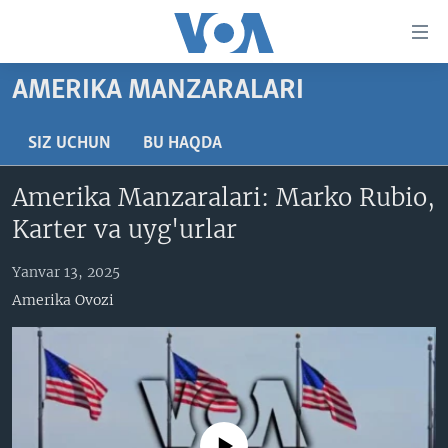
Bosh
sahifaga
boring
Boshiga
AMERIKA MANZARALARI
qayting
BOSH SAHIFA
Qidiruvga
AMERIKA
SIZ UCHUN
BU HAQDA
o'ting
MARKAZIY OSIYO
Amerika Manzaralari: Marko Rubio,
XALQARO
Karter va uyg'urlar
VATANDOSHLAR
Yanvar 13, 2025
MULTIMEDIA
Amerika Ovozi
IJTIMOIY TARMOQLAR
AMERIKA MANZARALARI
INGLIZ TILI DARSLARI
XALQARO HAYOT
FACEBOOK
EDITORIAL
VASHINGTON CHOYXONASI
YOUTUBE
MOBIL-SALOM!
INSTAGRAM
No media source currently available
Learning English