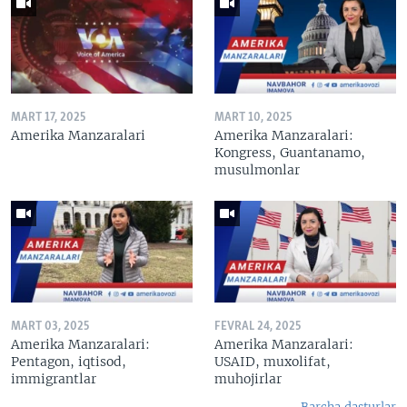
MART 17, 2025
MART 10, 2025
Amerika Manzaralari
Amerika Manzaralari:
Kongress, Guantanamo,
musulmonlar
MART 03, 2025
FEVRAL 24, 2025
Amerika Manzaralari:
Amerika Manzaralari:
Pentagon, iqtisod,
USAID, muxolifat,
immigrantlar
muhojirlar