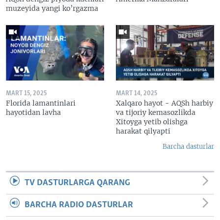
muzeyida yangi ko’rgazma
MART 15, 2025
MART 14, 2025
Florida lamantinlari
Xalqaro hayot - AQSh harbiy
hayotidan lavha
va tijoriy kemasozlikda
Xitoyga yetib olishga
harakat qilyapti
Barcha dasturlar
TV DASTURLARGA QARANG
BARCHA RADIO DASTURLAR