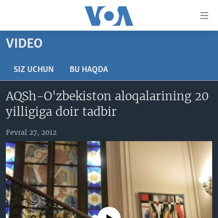
Bosh
sahifaga
boring
Boshiga
VIDEO
qayting
BOSH SAHIFA
Qidiruvga
AMERIKA
SIZ UCHUN
BU HAQDA
o'ting
MARKAZIY OSIYO
AQSh-O'zbekiston aloqalarining 20
XALQARO
yilligiga doir tadbir
VATANDOSHLAR
Fevral 27, 2012
MULTIMEDIA
IJTIMOIY TARMOQLAR
AMERIKA MANZARALARI
INGLIZ TILI DARSLARI
XALQARO HAYOT
FACEBOOK
EDITORIAL
VASHINGTON CHOYXONASI
YOUTUBE
MOBIL-SALOM!
INSTAGRAM
Learning English