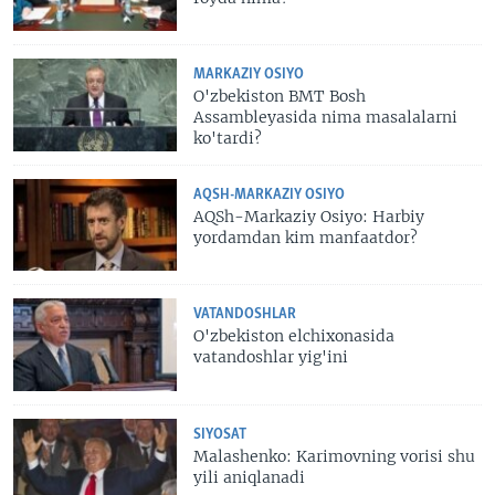
MARKAZIY OSIYO
O'zbekiston BMT Bosh
Assambleyasida nima masalalarni
ko'tardi?
AQSH-MARKAZIY OSIYO
AQSh-Markaziy Osiyo: Harbiy
yordamdan kim manfaatdor?
VATANDOSHLAR
O'zbekiston elchixonasida
vatandoshlar yig'ini
SIYOSAT
Malashenko: Karimovning vorisi shu
yili aniqlanadi