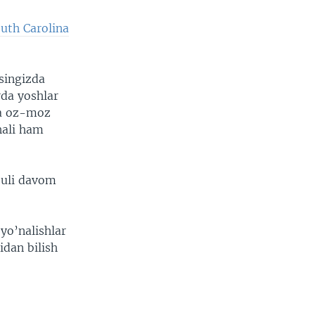
uth Carolina
singizda
rda yoshlar
da oz-moz
 hali ham
buli davom
yo’nalishlar
idan bilish