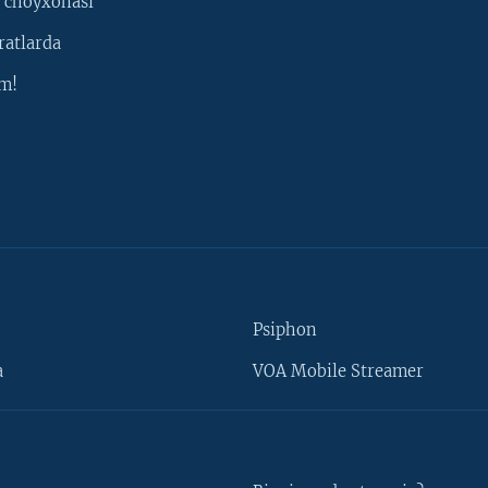
 choyxonasi
ratlarda
m!
Psiphon
a
VOA Mobile Streamer