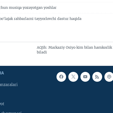
uchun musiqa yozayotgan yoshlar
o'lajak rahbarlarni tayyorlovchi dastur haqida
AQSh: Markaziy Osiyo kim bilan hamkorlik 
biladi
IA
nzaralari
yot