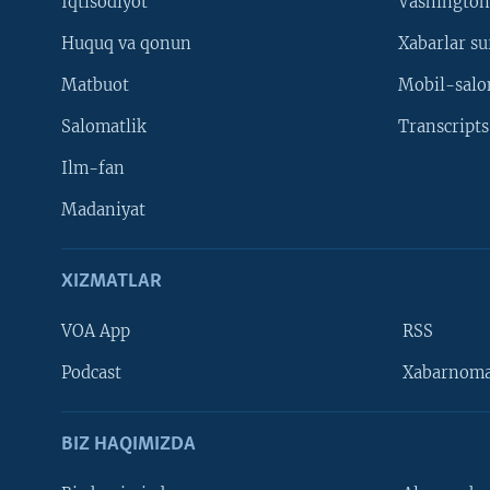
Iqtisodiyot
Vashington
Huquq va qonun
Xabarlar su
Matbuot
Mobil-salo
Salomatlik
Transcripts
Ilm-fan
Madaniyat
XIZMATLAR
VOA App
RSS
Learning English
Podcast
Xabarnom
BIZ HAQIMIZDA