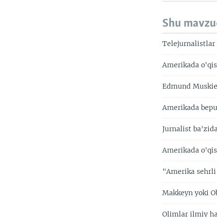
Shu mavzu
Telejurnalistla
Amerikada o'qis
Edmund Muskie s
Amerikada bepu
Jurnalist ba'zid
Amerikada o'qi
"Amerika sehrli
Makkeyn yoki Ob
Olimlar ilmiy h