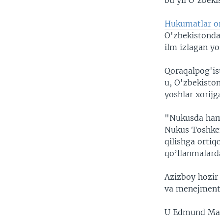
bu yil O’zbek
VIDEO
ODNOKLASSNIKI
XABARLAR SURATLARDA
TELEGRAM
Hukumatlar or
O'zbekistonda
TWITTER
ilm izlagan y
SOUNDCLOUD
Qoraqalpog'is
u, O'zbekiston
yoshlar xorijg
"Nukusda ham A
Nukus Toshken
qilishga ortiq
qo’llanmalard
Azizboy hozir
va menejment
U Edmund Mask