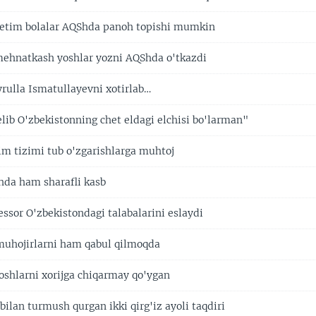
yetim bolalar AQShda panoh topishi mumkin
mehnatkash yoshlar yozni AQShda o'tkazdi
yrulla Ismatullayevni xotirlab…
elib O'zbekistonning chet eldagi elchisi bo'larman"
lim tizimi tub o'zgarishlarga muhtoj
da ham sharafli kasb
ssor O'zbekistondagi talabalarini eslaydi
muhojirlarni ham qabul qilmoqda
shlarni xorijga chiqarmay qo'ygan
bilan turmush qurgan ikki qirg'iz ayoli taqdiri