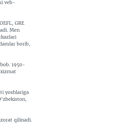
si veb-
 TOEFL, GRE
ladi. Men
rkazlari
Odamlar borib,
rbob. 1950-
a xizmat
ti yoshlariga
O’zbekiston,
orat qilinadi.