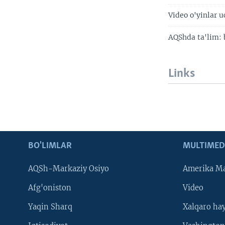
Video o'yinlar 
AQShda ta'lim: b
Links
BO'LIMLAR
MULTIMED
AQSh-Markaziy Osiyo
Amerika Ma
Afg'oniston
Video
Yaqin Sharq
Xalqaro ha