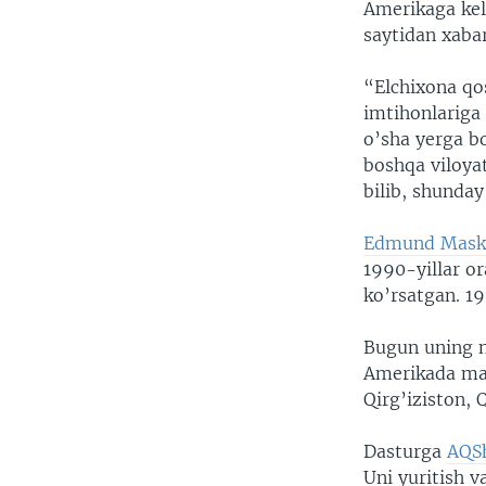
Amerikaga kel
saytidan xaba
“Elchixona qo
imtihonlariga
o’sha yerga bo
boshqa viloyat
bilib, shunday
Edmund Mask
1990-yillar or
ko’rsatgan. 19
Bugun uning no
Amerikada mag
Qirg’iziston, 
Dasturga
AQSh
Uni yuritish v