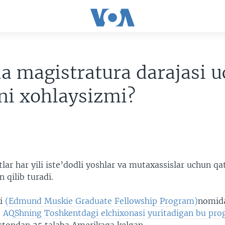
a magistratura darajasi 
ni xohlaysizmi?
ar har yili iste’dodli yoshlar va mutaxassislar uchun qa
n qilib turadi.
i
(Edmund Muskie Graduate Fellowship Program)
nomida
.
AQShning Toshkentdagi elchixonasi yuritadigan bu p