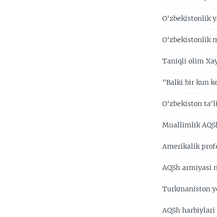
O'zbekistonlik 
O'zbekistonlik 
Taniqli olim Xa
"Balki bir kun k
O'zbekiston ta'
Muallimlik AQSh
Amerikalik profe
AQSh armiyasi 
Turkmaniston yo
AQSh harbiylari 