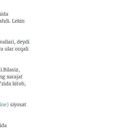
nida
shdi. Lekin
allari, deydi
a ular orqali
.Bilasiz,
ng xarajat
’zida kitob,
ine)
siyosat
ida