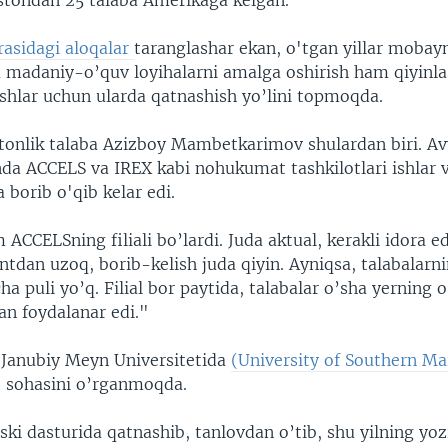
istondan 25 talaba Amerikaga kelgan.
asidagi aloqalar
taranglashar ekan, o'tgan yillar mobay
 madaniy-o’quv loyihalarni amalga oshirish ham qiyinla
oshlar uchun ularda qatnashish yo’lini topmoqda.
tonlik talaba Azizboy Mambetkarimov shulardan biri. Avv
da ACCELS va IREX kabi nohukumat tashkilotlari ishlar v
a borib o'qib kelar edi.
CCELSning filiali bo’lardi. Juda aktual, kerakli idora edi
tdan uzoq, borib-kelish juda qiyin. Ayniqsa, talabalarni
cha puli yo’q. Filial bor paytida, talabalar o’sha yerning o
an foydalanar edi."
 Janubiy Meyn Universitetida
(University of Southern Ma
 sohasini o’rganmoqda.
i dasturida qatnashib, tanlovdan o’tib, shu yilning yoz