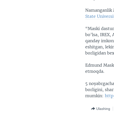
Namanganlik M
State Universi
“Maski dastur
bo’lsa, IREX, 
qanday imkoni
eshitgan, leki
borligidan bex
Edmund Maski 
etmoqda.
5 noyabrgacha 
borligini, sha
mumkin:
http
Ulashing