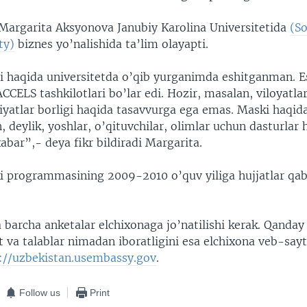
argarita Aksyonova Janubiy Karolina Universitetida
(So
ty)
biznes yo’nalishida ta’lim olayapti.
i haqida universitetda o’qib yurganimda eshitganman. E
ACCELS tashkilotlari bo’lar edi. Hozir, masalan, viloyatla
yatlar borligi haqida tasavvurga ega emas. Maski haqi
n, deylik, yoshlar, o’qituvchilar, olimlar uchun dasturlar
abar”,- deya fikr bildiradi Margarita.
programmasining 2009-2010 o’quv yiliga hujjatlar qa
barcha anketalar elchixonaga jo’natilishi kerak. Qanday 
rt va talablar nimadan iboratligini esa elchixona veb-sayt
://uzbekistan.usembassy.gov
.
Follow us
Print