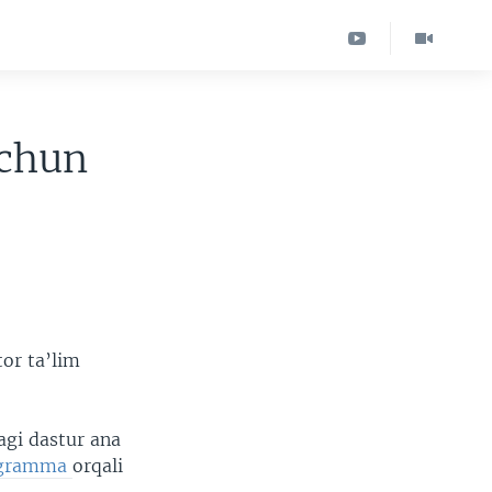
uchun
tor ta’lim
gi dastur ana
rogramma
orqali