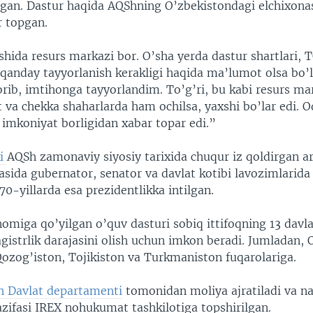
gan. Dastur haqida AQShning O’zbekistondagi elchixona
r topgan.
shida resurs markazi bor. O’sha yerda dastur shartlari,
 qanday tayyorlanish kerakligi haqida ma’lumot olsa bo’
rib, imtihonga tayyorlandim. To’g’ri, bu kabi resurs ma
 va chekka shaharlarda ham ochilsa, yaxshi bo’lar edi. 
 imkoniyat borligidan xabar topar edi.”
i
AQSh zamonaviy siyosiy tarixida chuqur iz qoldirgan a
asida gubernator, senator va davlat kotibi lavozimlarid
70-yillarda esa prezidentlikka intilgan.
miga qo’yilgan o’quv dasturi sobiq ittifoqning 13 davla
istrlik darajasini olish uchun imkon beradi. Jumladan, 
Qozog’iston, Tojikiston va Turkmaniston fuqarolariga.
 Davlat departamenti
tomonidan moliya ajratiladi va naz
azifasi IREX nohukumat tashkilotiga topshirilgan.