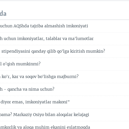
da
r uchun AQShda tajriba almashish imkoniyati
h uchun imkoniyatlar, talablar va ma'lumotlar
tipendiyasini qanday qilib qo'lga kiritish mumkin?
l o’qish mumkinmi?
a ko'r, kar va soqov bo'lishga majburmi?
sh - qancha va nima uchun?
 diyor emas, imkoniyatlar makoni"
ama? Markaziy Osiyo bilan aloqalar kelajagi
amkorlik va aloqa muhim ekanini eslatmoqda